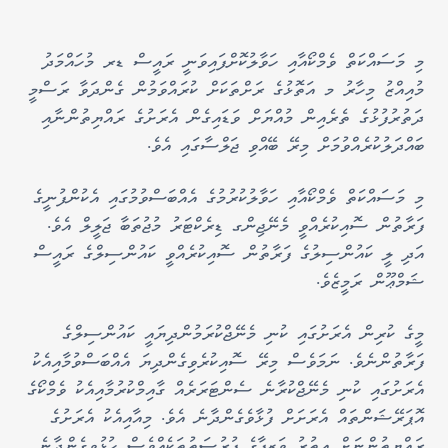
މި މަސައްކަތް ވެމްކޯއާއި ހަވާލުކޮށްފައިވަނީ ރައީސް ޑރ މުހައްމަދު
މުއިއްޒު މިހާރު މ އަތޮޅުގެ ރަށްތަކަށް ކުރައްވަމުން ގެންދަވާ ރަސްމީ
ދަތުރުފުޅުގެ ތެރެއިން މުއްޔަށް ވަޑައިގެން އެރަށުގެ ރައްޔިތުންނާއި
ބައްދަލުކުރެއްވުމަށް މިރޭ ބޭއްވި ޖަލްސާގައި އެވެ.
މި މަސައްކަތް ވެމްކޯއާއި ހަވާލުކުރުމުގެ އެއްބަސްވުމުގައި އެކުންފުނީގެ
ފަރާތުން ސޮއިކުރެއްވީ މެނޭޖިންގ ޑިރެކްޓަރު މުޖުތަބާ ޖަލީލް އެވެ.
އަދި ލީ ކައުންސިލުގެ ފަރާތުން ސޮއިކުރެއްވީ ކައުންސިލްގެ ރައީސް
ޝަމްޢޫން ރަމީޒެވެ.
މީގެ ކުރިން އެރަށުގައި ކުނި މެނޭޖްކުރަމުންދިޔައީ ކައުންސިލްގެ
ފަރާތުންނެވެ. ނަމަވެސް މިރޭ ސޮއިކުރެވިގެންދިޔަ އެއްބަސްވުމާއިއެކު
އެރަށުގައި ކުނި މެނޭޖްކުރާނެ ސެންޓަރަރެއް ގާއިމްކުރުމާއިއެކު ވެމްކޯގެ
އޮޕަރޭޝަންތައް އެރަށަށް ފުޅާވެގެންދާނެ އެވެ. މިއާއިއެކު އެރަށުގެ
ރައްޔިތުންނަށް އިތުރު ވަޒީފާގެ ފުރުސަތުތަކެއްވެސް ހުޅުވިގެންދާނެ