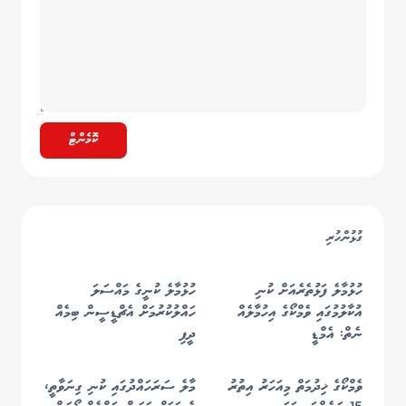
ކޮމެންޓް
ގުޅުންހުރި
ހުޅުމާލެ ފަޅުތެރެއަށް ކުނި
ހުޅުމާލެ ކުނީގެ މައްސަލަ
އުކާލުމުގައި ވެމްކޯގެ އިހުމާލެއް
ހައްލުކުރުމަށް އެޗްޑީސީން ބިމެއް
ނެތް: އެމްޑީ
ދީފި
ވެމްކޯގެ ޚިދުމަތް މިއަހަރު އިތުރު
މާލެ ސަރަހައްދުގައި ކުނި ގިނަވާތީ،