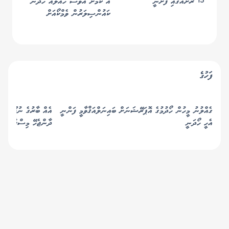
15 ރަށެއްގައި ފަށަނީ
އެ ކަމަށް އަވަސް ހައްލެއް ހޯދަން
ކައުންސިލަރުން ވެމްކޯއަށް
ފަހުގެ
ގެއްލުނު މީހުން ހޯދުމުގެ އޮޕަރޭޝަނަށް ބައިނަލްއަޤްވާމީ ފަންނީ
އެއް ބާރުގެ ނުފޫޒު އަނ
އެހީ ހޯދަނީ
ދާންޖެހޭ މިސްރާބަށް 