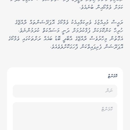
ކަމަށް ވެމްކޯއިން ބުނެއެވެ.
ރައީސް މުއިއްޒުގެ ވެރިކަމާއިއެކު ވެމްކޯގެ އޮޕަރޭޝަންތައް ރާއްޖޭގެ
ހުރިހާ ކަންކޮޅަކަށް ފުޅާކުރުމަށް ދަނީ މަސައްކަތް ކުރަމުންނެވެ.
އެގޮތުން މިހާރުވެސް ރާއްޖޭގެ އާބާދީ ބޮޑު ބައެއް ރަށްތަކުގައި ވެމްކޯގެ
އޮޕަރޭޝަން ފެށިފައިވާކަން ފާހަގަކޮށްލެވެއެވެ.
ކޮމެންޓް