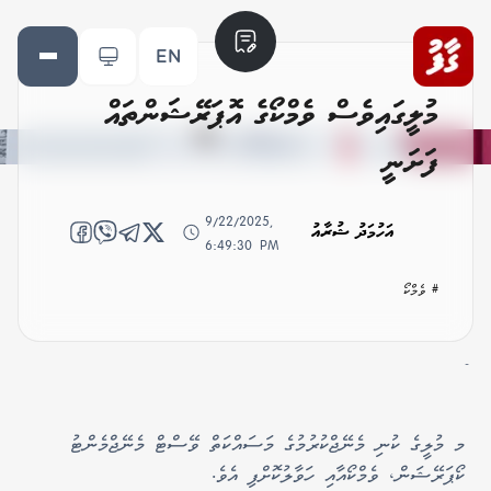
EN
މުލީގައިވެސް ވެމްކޯގެ އޮޕަރޭޝަންތައް
ފަށަނީ
9/22/2025,
އަހުމަދު ޝުރާއު
6:49:30 PM
# ވެމްކޯ
-
މ މުލީގެ ކުނި މެނޭޖްކުރުމުގެ މަސައްކަތް ވޭސްޓް މެނޭޖްމެންޓު
ކޯޕަރޭޝަން، ވެމްކޯއާއި ހަވާލުކޮށްފި އެވެ.