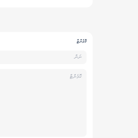
ކޮމެންޓް