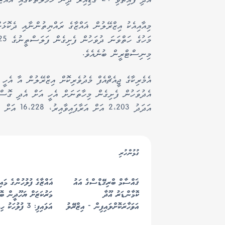
އަދި ފާއިތުވި 24 ގަޑިއިރު ދިން ހަމަލާތަކުގައި ޣައްޒާގެ 224 މީހުން ވަނީ ޒަހަމްވެސް ކޮށްލާފައި އެވެ.
މިނިސްޓްރީން ބުނެއެވެ.
އެދުވަހުން ފެށިގެން މިހާތަނަށް އެހީ އަށް އެދި ގޮސްތ
އަދަދު 2،203 އަށް އަރާފައިވާއިރު، 16،228 އަށް ވުރެ ގިނަ މީހުން ޒަޚަމްވެފައިވެއެވެ.
ގުޅުންހުރި
ޤައްސާމް ބްރިގޭޑްސްގެ އައު
ޣައްޒާގެ ފުލުހުންގެ މައި
ކޮމާންޑަރު އޫދާ
މަރުކަޒަށް ޔަހޫދީން ބޮ
އަވަހާރަކޮށްލައިފިން - އިޒްރޭލު
އަޅައިފި: 3 ފުލުހަ
7 މީހަކު ޝަހީދުވެއްޖެ