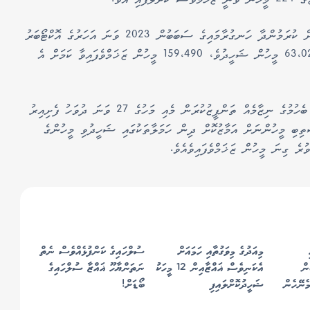
މިއާއިއެކު އިޒްރޭލުން ޣައްޒާގެ ރައްޔިތުންނާއި ދެކޮޅަށް ކުރަމުންދާ ހަނގުރާމައިގެ ސަބަބުން 2023 ވަނަ އަހަރުގެ އޮކްޓޯބަރު
މަހުގެ ހަތްވަނަ ދުވަހުން ފެށިގެން ފަލަސްތީނުގެ 63،025 މީހުން ޝަހީދުވެ، 159،490 މީހުން ޒަޚަމްވެފައިވާ ކަމަށް އެ
އެމެރިކާގެ ޖީއެޗްއެފް މެދުވެރިކޮށް އިޒްރޭލުން އާ އެހީ ބެހުމުގެ ނިޒާމެއް ތަންފީޒުކުރަން މެއި މަހުގެ 27 ވަނަ ދުވަހު ފެށިއިރު
ިބި މީހުންނަށް އަމާޒުކޮށް ދިން ހަމަލާތަކުގައި ޝަހީދުވި މީހުންގެ
މިއަދުގެ މިވަގުތާއި ހަމައަށް
ސުލްހައިގެ ކަންފުޅެއްވެސް ނެތް
ން
އެކަނިވެސް ޣައްޒާއިން 12 މީހަކު
ނަތަންޔާހޫ ޣައްޒާ ސުލްހައިގެ
ކު ހިމެނޭހެން
ޝަހީދުކޮށްލައިފި
ބޯޑަށް!