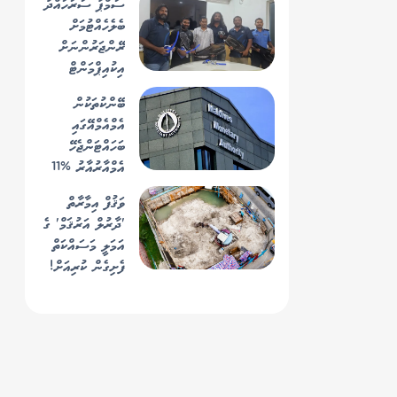
ސަމްޕާ ސަރަހައްދު
ބެލެހެއްޓުމަށް
ރޭންޖަރުންނަށް
އިކުއިޕްމަންޓް
ހަވާލުކޮށް ތަމްރީނު
ބޭންކުތަކުން
ދޭން ފަށައިފި
އެމްއެމްއޭގައި
ބަހައްޓަންޖެހޭ
އެމްއާރުއާރު %11
އަށް މަތިކޮށް،
ވަޤުފް އިމާރާތް
އަންނަ އަހަރު
'ދާރުލް އަރުޤަމް' ގެ
%13 އަށް
އަމަލީ މަސައްކަތް
ބޮޑުކުރަނީ
ފެށިގެން ކުރިއަށް!