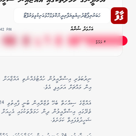
63،000 އިން މައްޗަށް!
ހަބަރު
ރިޕޯޓް
ދުނިޔެ
ވިޔަފާރި
ދީން
ކޮލަމް
ހޮޅުއަށި
ކުޅިވަރު
ފޮޓޯ
އަހުމަދު ޝުރާއު
9:42 PM
# ޣައްޒާ
އިން މައްޗަށް އަރައިފި އެވެ.
ޝަހީދުވެފައިވާ ކަމަށެވެ.