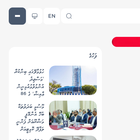
EN
ފަހުގެ
ހުޅުމާލޭގައި ބިނާކުރާ
'މަސްޖިދު
އުންމުލްމުއުމިނީން
ޢާއިޝާ' ގެ 86
އިންސައްތަ
މޫސުމީ ބަދަލުތަކާ
މަސައްކަތް ނިމިއްޖެ
ބެހޭ އެންއޭޕީ
މަޝްރޫޢަށް ފަންނީ
ލަފާދޭ ކޮމިޓީއަށް
މެންބަރުން ހޯދަނީ