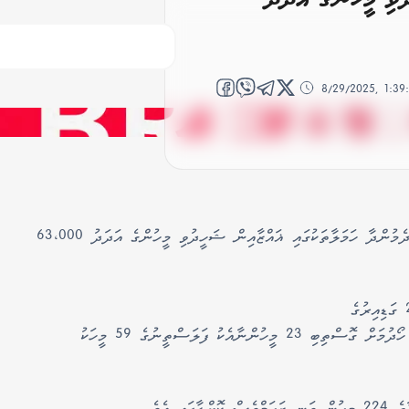
8/29/2025, 1:3
ނިރުބަވެރި އިސްރާއީލުން ހުއްޓުމެއްނެތި ޣައްޒާއަށް ދެމުންދާ ހަމަލާތަކުގައި ޣައްޒާއިން ޝަހީދުވި މީހުންގެ އަދަދު 63،000
ޣައްޒާގެ ސިއްހަތާ ބެހޭ ވުޒާރާއިން ބުނީ ފާއިތުވި 24 ގަޑިއިރުގެ
ތެރޭގައި އިސްރާއީލުން ދިން ހަމަލާތަކުގައި އެހީއަށް ހޯދުމަށް ގޮސްތިބި 23 މީހުންނާއެކު ފަލަސްތީނުގެ 59 މީހަކު