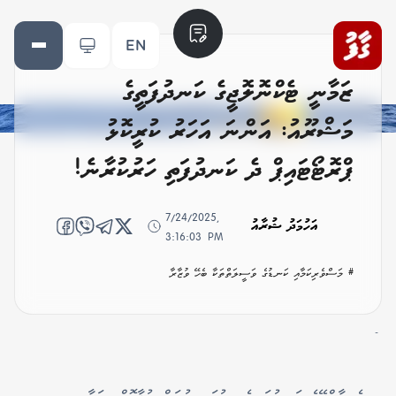
EN
ޒަމާނީ ޓެކްނޮލޮޖީގެ ކަނދުފަތީގެ
މަޝްރޫއު: އަންނަ އަހަރު ކުރީކޮޅު
ޕްރޮޓޯޓައިޕް ދެ ކަނދުފަތި ހަރުކުރާނެ!
7/24/2025,
އަހުމަދު ޝުރާއު
3:16:03 PM
# މަސްވެރިކަމާއި ކަނޑުގެ ވަސީލަތްތަކާ ބެހޭ ވުޒާރާ
-