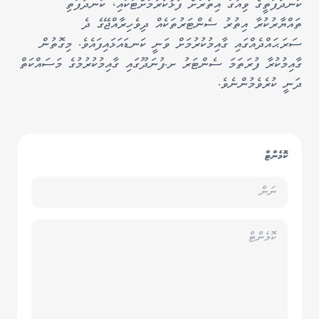
ކަނދުފަތީގެ ވިއުގަ އިތުރަށް ފުޅާކުރުމަށްޓަކައި، ކަނދުފަތި
ތައްޔާރުކުރާ އިތުރު ސެންޓަރުތަކެއް ދިވެހިރާއްޖޭގެ ދެ
ސަރަޙައްދެއްގައި ގާއިމުކުރުމަށް ވަނީ ކަނޑައަޅައިފައެވެ. މިގޮތުން
ގާއިމުކުރާ ފުރަތަމަ ސެންޓަރު ށ.ފުނަދޫގައި ގާއިމުކުރުމުގެ މަސައްކަތް
ދަނީ ކުރެވެމުންނެވެ.
ކޮމެންޓް