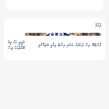
ފަހުގެ
މަޖީދީ މަގު ފިޔަވައި އެ
މޮންޓެރޭ އިން ފަހަތުން އަރައި އިންޓަ މިއާމީ ބަލިކޮށްފި
ބޭއްވުމުގެ ވިސްނުމެއް 