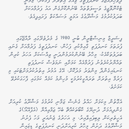
ދިވެހިރާއްޖޭގެ ކަނދުފަތީގެ ވިއުގަ އިތުރަށް ފުޅާކޮށް، ޒަމާނީ
ޓެކްނޮލޮޖީގެ ވަސީލަތްތައް ބޭނުންކޮށްގެން އައު ފަރުމާއަކަށް
ބަދަލުކުރުމުގެ މަޝްރޫޢުގެ އަމަލީ މަސައްކަތް ފަށައިފިއެވެ.
ފިޝަރީޒް މިނިސްޓްރީން ބުނީ 1980 ގެ މެދުތެރޭގައި ރާއްޖޭގައި
ފުރަތަމަ ކަނދުފަތި ގާއިމްކުރި ފަހުން، ކަނދުފަތީގެ ފަރުމާއަށް ގެނައި
ބަދަލުތަކާއެކު، މިހާރު ބޭނުންކުރަމުންދަނީ ވިއްސަކަށް އަހަރު ކުރިން
ތައްޔާރުކުރެވުނު ފަރުމާއެއް ކަމަށާއި ނަމަވެސް ކަނދުފަތި
ކަނޑައިގެންދާ މިންވަރު މަދުކޮށް، އޭގެ އުމުރު އިތުރުކުރުމަށްޓަކައި މި
ފަރުމާ އިތުރަށް ތަރައްގީކުރުމަކީ މުހިންމު ކަމެއް ކަމުގައި ފާހަގަކުރެވޭ
ކަމަށެވެ.
އެގޮތުން މިކަމަށް ހައްލު ގެނެސް ޒަމާނި ކުރުމުގެ މަޝްރޫޢު ކުރިއަށް
ގެންދިއުމަށް ދުނިޔޭގެ ކާބޯތަކެއްޗާ ބެހޭ ޖަމްޢިއްޔާ (އެފްއޭއޯ)ގެ
އެހީތެރިކަން ލިބިފައިވާއިރު، މި އަހަރުގެ ޖެނުއަރީ މަހު ފެށުނު
މަޝްރޫޢުގެ ދަށުން މިހާރު ކުރިއަށްދަނީ ކަނދުފަތީގެ ޑިޒައިން