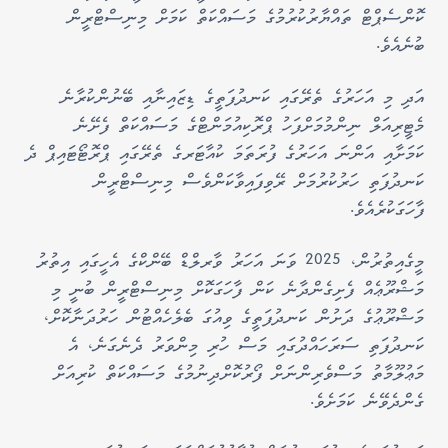
ކޮންސެޕްޓް ތައްޔާރުކުރުމުގެ މަސައްކަތް ކަމަށް މިނިސްޓްރީން
ބުނެއެވެ.
އަދި މި އަހަރުގެ ތެރޭގައި ކަނދުފަތީގެ ޑިޒައިނާއި ބޭނުންކުރާނެ
މެޓީރިއަލް ނިންމުމަށްފަހު ޕްރޮކިއުމަންޓްގެ މަސައްކަތް ފެށޭނެ
ކަމަށާއި އަންނަ އަހަރުގެ ފުރަތަމަ ކުއާޓަރގެ ތެރޭގައި ޕްރޮޓޯޓައިޕް ދެ
ކަނދުފަތި ހަރުކުރުމަށް ރޭވިފައިވާކަންވެސް މިނިސްޓްރީން
ފާހަގަކުރެއެވެ.
މީގެއިތުރުން، 2025 ވަނަ އަހަރު ވާރލްޑް ބޭންކްގެ އެހީގައި އިތުރު
މަޝްރޫޢެއް ފެށިގެންދާނެ ކަން ފާހަގަކޮށް މިނިސްޓްރީން ބުނީ މި
މަޝްރޫޢުގެ ދަށުން ކަނދުފަތީގެ ވިއުގަ ބެލެހެއްޓުން ހަރުދަނާކޮށް،
ކަނދުފަތި ސަރަހައްދުގައި މަސް ހުރި މިންވަރު ދެނެގަނެ، އެ
މަޢުލޫމާތު މަސްވެރިންނަށް ފޯރުކޮށްދިނުމުގެ މަސައްކަތް ކުރިއަށް
ގެންދެވޭނެ ކަމަށެވެ.