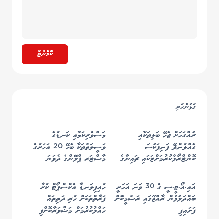
ކޮމެންޓް
ގުޅުންހުރި
ރުއްގަހަށް ޖެހޭ ބަލިތަކާއި
މަސްވެރިކަމާއި ކަނޑުގެ
ގެއްލުންދޭ ފަނިފަކުސަ
ވަސީލަތްތަކާ ބެހޭ 20 އަހަރުގެ
ކޮންޓްރޯލްކުރުމަށްޓަކައި ޗައިނާގެ
މާސްޓަރ ޕްލޭންގެ ދެވަނަ
މާހިރުންނާއިއެކު ހަނިމާދޫގައި
މަޝްވަރާ މަސައްކަތު ބައްދަލުވުން
ޚާއްސަ ތަމްރީނެއް!
ބާއްވައިފި
އައި.އޯ.ޓީ.ސީ ގެ 30 ވަނަ އަހަރީ
ހުއިފިލަނޑާ އެކްސްޕޯޓް ކުރާ
ބައްދަލުވުން ރާއްޖޭގައި ރަސްމީކޮށް
ފަރާތްތަކަށް ހުރި ދަތިތައް
ފަށައިފި
ހައްލުކުރުމަށް މަޝްވަރާކޮށްފި