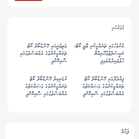
ގުޅުންހުރި
އުކުޅަހުގައި ތަރައްގީކުރި ވޮލީ ކޯޓް،
މަތިވެރީގައި ހޭންޑްބޯލް ކޯޓު
ރައީސުލްޖުމުހޫރިއްޔާ
ތަރައްގީކުރުމުގެ އެއްބަސްވުމުގައި
ހުޅުވައިދެއްވައިފި
ސޮއިކޮށްފި
ފިއްލަދޫގައި ހޭންޑްބޯލް ކޯޓު
ކުޑަރިކިލު ހޭންޑްބޯލް ކޯޓު
ތަރައްގީކުރުމުގެ މަސައްކަތުގެ
ތަރައްގީކުރުމުގެ މަސައްކަތުގެ
އެއްބަސްވުމުގައި ސޮއިކޮށްފި
އެއްބަސްވުމުގައި ސޮއިކޮށްފި
ފަހުގެ