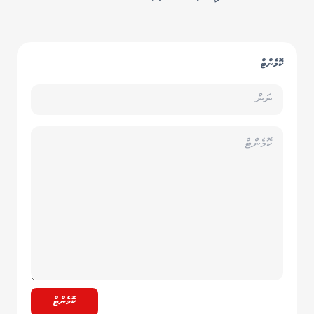
ކޮމެންޓް
ކޮމެންޓް