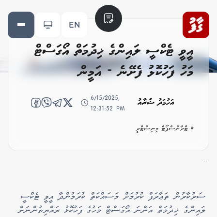
EN
އީވީ ޓެކްސީ ލައިންގެ ޚިދުމަތް އޯގަސްޓް
މަހު ފަހުކޮޅު ފެށޭނެ - އަމީން
6/15/2025,
އަހުމަދު ޝުރާއު
12:31:52 PM
# ޓްރާންސްޕޯޓް މިނިސްޓްރީ
--
ސަރުކާރުން ތަޢާރަފް ކުރުމަށް މަސައްކަތް ކުރަމުންދާ އީވީ ޓެކްސީ
ލައިންގެ ޚިދުމަތް އަންނަ އޯގަސްޓް މަހުގެ ފަހުކޮޅު ރައްޔިތުންނަށް