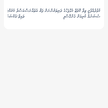
ކުޅުދުއްފުށީ ވިލާ ކޮލެޖް ކެމްޕަހުގެ ދަރިވަރުންނަށް ފަޔާ އެވެއާނަސް
އަސްލު ކެރެކްޓަރުންނާ
ސެޝަނެއް ކުރިއަށް ގެންގޮސްފި
ލައިވް-އެކްޝަން' އަށް
© 2019 Gaafu Media Group Pvt Ltd. All
Rights Reserved