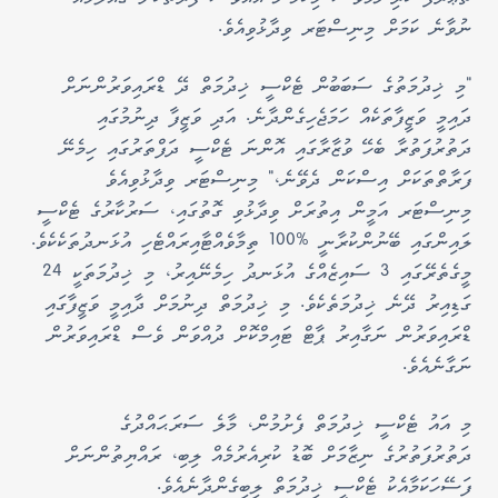
ނުވާނެ ކަމަށް މިނިސްޓަރ ވިދާޅުވިއެވެ.
"މި ޚިދުމަތުގެ ސަބަބުން ޓެކްސީ ޚިދުމަތް ދޭ ޑްރައިވަރުންނަށް
ދައިމީ ވަޒީފާތަކެއް ހަމަޖެހިގެންދާނެ. އަދި ވަޒީފާ ދިނުމުގައި
ދަތުރުފަތުރާ ބެހޭ ވުޒާރާގައި އޮންނަ ޓެކްސީ ދަފްތަރުގައި ހިމެނޭ
ފަރާތްތަކަށް އިސްކަން ދެވޭނެ،" މިނިސްޓަރ ވިދާޅުވިއެވެ
މިނިސްޓަރ އަމީން އިތުރަށް ވިދާޅުވި ގޮތުގައި، ސަރުކާރުގެ ޓެކްސީ
ލައިންގައި ބޭނުންކުރާނީ %100 ތިމާވެއްޓާއިރައްޓެހި އުޅަނދުތަކެކެވެ.
މީގެތެރޭގައި 3 ސައިޒެއްގެ އުޅަނދު ހިމެނޭއިރު، މި ޚިދުމަތަކީ 24
ގަޑިއިރު ދޭނެ ޚިދުމަތެކެވެ. މި ޚިދުމަތް ދިނުމަށް ދާއިމީ ވަޒީފާގައި
ޑްރައިވަރުން ނަގާއިރު ޕާޓް ޓައިމްކޮށް ދުއްވަން ވެސް ޑްރައިވަރުން
ނަގާނެއެވެ.
މި އައު ޓެކްސީ ޚިދުމަތް ފެށުމުން، މާލެ ސަރަޙައްދުގެ
ދަތުރުފަތުރުގެ ނިޒާމަށް ބޮޑު ކުރިއެރުމެއް ލިބި، ރައްޔިތުންނަށް
ފަސޭހަކަމާއެކު ޓެކްސީ ޚިދުމަތް ލިބިގެންދާނެއެވެ.