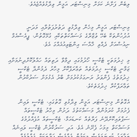
ލިބެން ފަށާނެ ކަމަށް މިނިސްޓަރ އަމީން ވިދާޅުވެއްޖެއެވެ.
މިނިސްޓަރ އަމީން މިހެން ވިދާޅުވީ ދަތުރުފަތުރާއި މަދަނީ
އުދުހުންތަކާ ބެހޭ ވުޒާރާގެ މަސައްކަތްތަކާއި ގުޅޭގޮތުން، ޕީއެސްއެމް
ނިއުސްއަށް ދެއްވި ޚާއްސަ އިންޓަވިއުއެއްގަ އެވެ.
މި ޚިދުމަތަކީ ޓެކްސީ ހޯދުމުގައި ދިމާވާ ދަތިތައް ހައްލުކޮށްދިނުމަށާއި
ޒަމާނީ ޓެކްސީ ޚިދުމަތެއް ތަޢާރަފްކޮށް މިހާރު ދެމުންދާ ޓެކްސީ
ޚިދުމަތުގެ ފެންވަރު ރަނގަޅުކުރުމަށް ބާރު އެޅުމަށް ސަރުކާރުން
ތަޢާރަފްކުރާ ޚިދުމަތެކެވެ.
އެގޮތުން މިނިސްޓަރ އަމީން ވިދާޅުވި ގޮތުގައި، ޓެކްސީ ލައިން
ފެށުމަށް ކުރަމުންދާ މަސައްކަތުގެ ދަށުން މިހާރު ޓެކްސީތައް
ސަޕްލައިކޮށްދޭނެ ފަރާތެއް ކަނޑައަޅާ، ޓެކްސީތައް އުފެއްދުމުގެ
މަސައްކަތް މިމަހު ފެށޭނެ އެވެ. އަދި ސަރުކާރުން ޓެކްސީ ލައިނެއް
ތަޢާރަފު ކުރިނަމަވެސް މިކަމުން އެއްވެސް ފަރާތަކަށް ގެއްލުމެއް