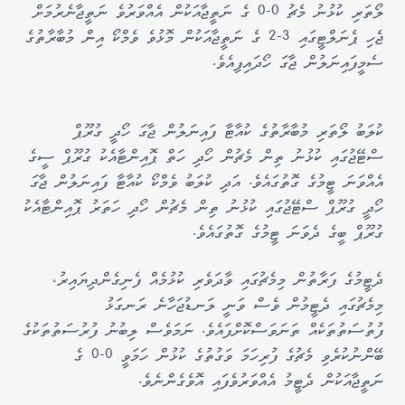
ލޯތަރި ކުޅުނު މެޗު 0-0 ގެ ނަތީޖާއަކުން އެއްވަރުވެ ނަތީޖާނެރުމަށް
ޖެހި ޕެނަލްޓީގައި 3-2 ގެ ނަތީޖާއަކުން މޮޅުވެ ވެމްކޯ އިން މުބާރާތުގެ
ސެމީފައިނަލުން ޖާގަ ހޯދައިފިއެވެ.
ކުލަބު ލޯތަރި މުބާރާތުގެ ކުއާޓާ ފައިނަލުން ޖާގަ ހޯދީ ގުރޫޕް
ސްޓޭޖުގައި ކުޅުނު ތިން މެޗުން ހޯދި ހަތް ޕޮއިންޓާއެކު ގުރޫޕް ސީގެ
އެއްވަނަ ޓީމުގެ ގޮތުގައެވެ. އަދި ކުލަބު ވެމްކޯ ކުއާޓާ ފައިނަލުން ޖާގަ
ހޯދީ ގުރޫޕް ސްޓޭޖުގައި ކުޅުނު ތިން މެޗުން ހޯދި ހަތަރު ޕޮއިންޓާއެކު
ގުރޫޕް ބީގެ ދެވަނަ ޓީމުގެ ގޮތުގައެވެ.
ދެޓީމުގެ ފަރާތުން މިމެޗުގައި ވާދަވެރި ކުޅުމެއް ފެނިގެންދިޔައިރު،
މިމެޗުގައި ދެޓީމުން ވެސް ވަނީ ލަނޑުޖަހާނެ ރަނގަޅު
ފުތުސަތުތަކެއް ތަނަވަސްކޮށްފައެވެ. ނަމަވެސް ލިބުނު ފުރުސަތުތަކުގެ
ބޭންނުކުރެވި މެޗުގެ ފުރިހަމަ ވަގުތުގެ ކުޅުން ހަމަވީ 0-0 ގެ
ނަތީޖާއަކުން ދެޓީމު އެއްވަރުވެފައި އޮވެގެންނެވެ.