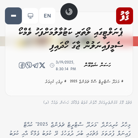
EN
ޕެނަލްޓީގައި ލޯތަރި ކަޓުވާލުމަށްފަހު ވެމްކޯ
ސެމީފައިނަލުން ޖާގަ ހޯދައިފި
3/19/2025,
ހަސަން ޝަމްއޫން
8:30:14 PM
# މަރަދޫ ސްޓްރީޓް ސޮކާ ޗެލެންޖް 2025
# ދިވެހި ކުޅިވަރު
މެޗުގެ މޮޅު ކުޅުންތެރިއަކަށް ހޮވުނު ކުލަބު ވެމްކޯގެ ހަސަން ލައުހް (ވ)
މިހާރު ކުރިއަށްދާ "މަރަދޫ ސްޓްރީޓް ޗެލެންޖް 2025" ކުއާޓާ
ފައިނަލް ފުރަތަމަ މެޗުގައި ބުދަ ދުވަހުގެ ރޭ ކުލަބު ވެމްކޯ އާއި ކުލަބު