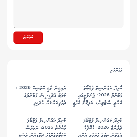
ކޮމެންޓް
ގުޅުންހުރި
ކާށިދޫ ކައުންސިލް ފުޓްބޯޅަ
އެއިޓީން ތާޓީ ކްލަސިކް 2026 :
މުބާރާތް 2026: ޕެނަލްޓީގައި
ކުލަބު އެޗްޑީސީން މުބާރާތުގެ
އެންޖީ ސްޓާޓިންގ ބަލިކޮށް އެމްޖީ
ޗެމްޕިއަންކަން ހޯދައިފި
ފުޓްބޯޅަ ޓީމުން މުބާރާތުގެ
ޗެމްޕިއަންކަން ހޯދައިފި
ކާށިދޫ ކައުންސިލް ފުޓްބޯޅަ
ކާށިދޫ ކައުންސިލް ފުޓްބޯޅަ
ޗެލެންޖް 2026: ގުރޫޕްގެ
މުބާރާތް 2026: ނަމަވެސް
އެއްވަނަ ޓީމުގެ ގޮތުގައި އެންޖީ
ކަޓުވާލުމަށްފަހު ޗެމްޕިއަން އެސްޕީ