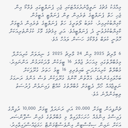
މިއާއެކު މެޗުގެ ނަތީޖާނެރުމައްޓަކައި ޖެހި ޕެނަލްޓީގައި ވެމްކޯ އިން
ޖެހި ހަތް ޕެނަލްޓީގެ ތެރެއިން ތިން ޕެނަލްޓީ އެޓީމުން
ކާމިޔާބުކުރިއިރު، ކުލަބު ލޯތަރީގެ ހަތް ޕެނަލްޓީގެ ތެރެއިން އެޓީމަށް
ކާމިޔާބުކުރެވުނީ ދެ ޕެނަލްޓީއެވެ. އަދި މިމެޗުގެ މޮޅު ކުޅުންތެރިއަކަށް
ހޮވުނީ ކުލަބް ވެމްކޯގެ ހަސަން ލައުހް އެވެ.
6 މާރިޗު 2025 އިން 24 މާރިޗު 2025 ގެ ނިޔަލަށް ކުރިއަށްދާ
މިމުބާރާތުގައި މިއަހަރު ޖުމްލަ 16 ޓީމަކުން ވާދަކުރަމުން އަންނައިރު،
މުބާރާތް ކުރިއަށްދަނީ ބައިވެރިވި 16 ޓީމު ހަތަރު ގުރޫޕަކަށް
ބަހާލައިގެންނެވެ. އެގޮތުން ކޮންމެ ގުރޫޕަކުން ވެސް އެންމެ ރަނގަޅު
ނަތީޖާއެއް ހޯދާ ދެޓީމަށް މުބާރާތުގެ ކުއާޓާ ފައިނަލުން ފުރުސަތު
ލިބިގެންދާނެ އެވެ.
ޗެންޕިއަން ޓީމަށް 20،000 އަދި ރަނަރަޕް ޓީމަށް 10,000 ރުފިޔާގެ
ފައިސާގެ އިނާމެއް ހުށަހަޅާފައިވާ މި މުބާރާތުގެ މެއިން ސްޕޮންސަރ
އަކަށް ނައިން ސިކްސްޓީން އިންވެސްޓްމަންޓް ހަމަޖައްސާފައިވާއިރު،