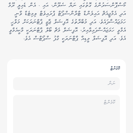
ކޯސްޕޮންސަރުންގެ ގޮތުގައި ނަޔާ ސެލޫން، އައި . އެން ޑެއިލީ ރޫމް
އަދި އެމްޖީއެޗް އައިލެންޑް ޓްރާންސްޕޯޓް ޕްރައިވެޓް ލިމިޓެޑް ވާނީ
ހަމަޖައްސާފައެވެ. އަދި މުބާރާތުގެ އޮފިޝަލް ޖާޒީ ޕާޓްނަރަކަށް މަލްހީ
އެމްވީ ހަމަޖައްސާފައިވާއިރު، އޮފިޝަލް މެޗް ބޯލް ޕާޓްނަރަކީ މާކީއެމްވީ
އެވެ. އަދި އޮފިޝަލް މީޑިއާ ޕާޓްނަރަކީ ގާފު ސްޕޯޓްސް އެވެ.
ކޮމެންޓް