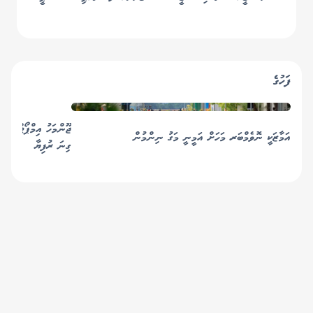
ސްޓާޓިންގ ސެމީއަށް
ސްޕޯޓްސް ކުލަބު ސެމީއަށް
ފަހުގެ
އަމާޒަކީ ނޮވެމްބަރ މަހަށް އަމީނީ މަގު ނިންމުން
ގިނަ ރުފިޔާ