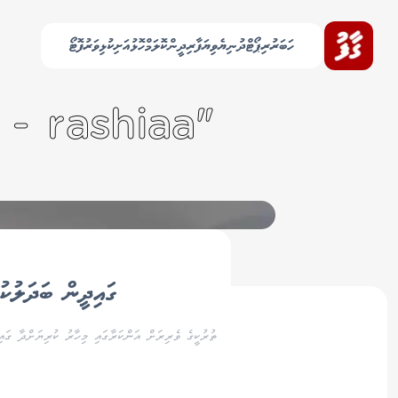
ހަބަރު
ރިޕޯޓް
ދުނިޔެ
ވިޔަފާރި
ދީން
ކޮލަމް
ހޮޅުއަށި
ކުޅިވަރު
ފޮޓޯ
"ekerikaa - rashiaa" އާއި ގުޅޭ 3 ލިޔުން ހޯދިއްޖެ
ގައިދީން ބަދަލުކު
ތުރުކީގެ ވެރިރަށް އަންކަރާގައި މިހާރު ކުރިޔަށްދާ ގައިދީން ބަދަލުކުރުމުގެ ބޮޑު އޮޕ