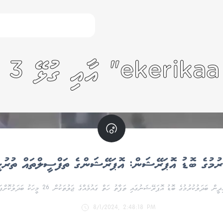
ރުމުގެ ބޮޑު އޮަޕަރޭޝަން: އޮޕަރޭޝަންގެ ތަފްސީލްތައް ތުރުކީ
ަރޭޝަނުގައި ތަފާތު ހަތް ގައުމެއްގެ ޖަލުތަކުން 26 މީހަކު ބަދަލުކޮށްފައިވާ ކަމަށް ތުރުކީ ސަރުކާރުން ހާމަކޮށްފި އެވެ.
8/1/2024, 2:48:18 PM