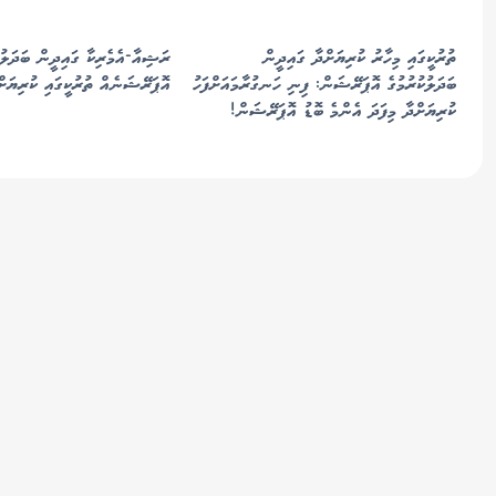
ތުރުކީގައި މިހާރު ކުރިޔަށްދާ ގައިދީން
ރަޝިއާ-އެމެރިކާ ގައިދީން ބަދަލުކ
ބަދަލުކުރުމުގެ އޮޕަރޭޝަން: ފިނި ހަނގުރާމައަށްފަހު
އޮޕަރޭޝަނެއް ތުރުކީގައި ކުރިޔަށ
ކުރިޔަށްދާ މިފަދަ އެންމެ ބޮޑު އޮޕަރޭޝަން!