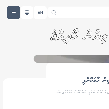
EN
ން ހާމަކޮށްފި