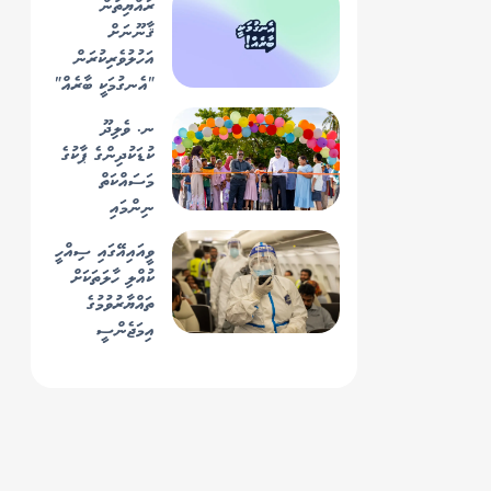
ރައްޔިތުން
ގާތްގަޑަކަށް 1645
ޤާނޫނަށް
މީޓަރު ހުންނާނެ
އަހުލުވެރިކުރަން
ކަމަށް ބެލެވޭ -
"އެނގުމަކީ ބާރެއް"
ސިފައިން
ކެމްޕޭން
ނ. ވެލިދޫ
އިފްތިތާޙުކޮށްފި
ކުޑަކުދިންގެ ޕާކުގެ
މަސައްކަތް
ނިންމައި
ރަސްމީކޮށް
ވީއައިއޭގައި ސިއްހީ
ހުޅުވައިފި
ކުއްލި ހާލަތަކަށް
ތައްޔާރުވުމުގެ
އިމަޖެންސީ
އެކްސަސައިޒެއް
ކާމިޔާބުކަމާއެކު
ނިންމާލައިފި