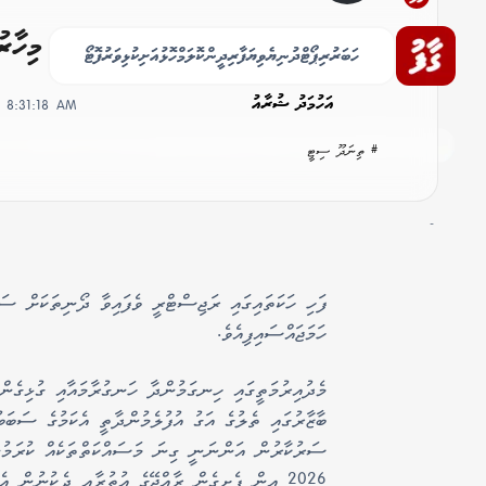
ތިނަދޫ އިން ސަބްސިޑައިޒް އަގުގައި މިހާރު
ހަބަރު
ރިޕޯޓް
ދުނިޔެ
ވިޔަފާރި
ދީން
ކޮލަމް
ހޮޅުއަށި
ކުޅިވަރު
ފޮޓޯ
އަހުމަދު ޝުރާއު
, 8:31:18 AM
# ތިނަދޫ ސިޓީ
-
ފަހި ހަކަތައިގައި ރަޖިސްޓްރީ ވެފައިވާ ދޯނިތަކަށް ސ
ހަމަޖައްސައިފިއެވެ.
މެދުއިރުމަތީގައި ހިނގަމުންދާ ހަނގުރާމައާއި ގުޅިގެން
ބާޒާރުގައި ތެލުގެ އަގު އުފުލެމުންދާތީ އެކަމުގެ ސަބަ
2026 އިން ފެށިގެން ރާއްޖޭގެ އުތުރާއި ދެކުނުން އ