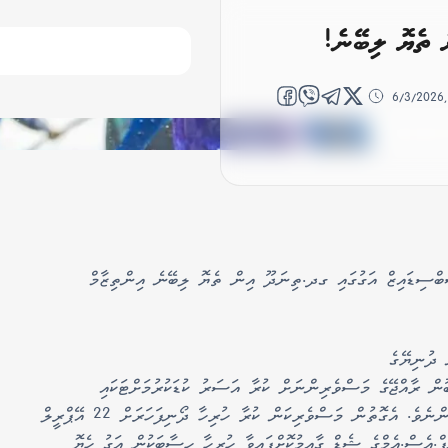
 ތެޔޮ ލިބޭނެ!
6/3/2026
ަބްސިޑައިޒް އަގުގައި ގދ.ތިނަދޫ އިން ތެޔޮ ލިބޭނެ އިންތިޒާމް
 ދުނިޔޭގެ
ބުން ރާއްޖޭގެ މަސްވެރިންނަށް ކުރާ އަސަރު ކުޑަކުރުމަށްޓަކައި
ސަރުކާރުން އަންނަނީ ގިނަ މަސައްކަތްތަކެއް ކުރަމުންނެވެ. އެގޮތުން މަސްވެރިކަން ކުރާ ހުރިހާ ދޯނިފަހަރަށް 22 އޭޕްރީލް
ެފް.އެސް.އެމްގެ ޝެޑް ގާއިމުކޮށްފައިވާ ހުރިހާ ހިސާބަކުން އަގު ހެޔޮ