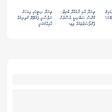
އިޒް
ތިނަދޫ އާއި ކާޑެއްދޫ ބްރިޖް:
ތިނަދޫ ސިޓީގައި މިއަހަރު
ބޭނެ!
ކްރޮސް ސަބްސިޑީ އުސޫލުން
ނަފްސާނީ ފަރުވޭދޭ ކްލިނިކެއް
ޕްރޮޕޯސަލްތަކެއް ލިބި،
ގާއިމްކުރަނީ
އެވެލުއޭޝަން މަރުހަލާ ކުރިއަށް!