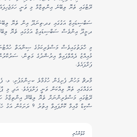
ރޭޓުގައި ތެޔޮ ލިބޭނެ އިންތިޒާމް މި ވަނީ ހަމަޖެހިފައެވ
ދ.މީދޫ އިންވެސް ސަބްސިޑައިޒް އަގުގައި ތެޔޮ ލިބޭނޭ 
މި ހާލަތުގައިވެސް މަސްވެރިކަމުގެ ސިނާއަތް ހުއްޓުނަ
މުއިއްޒު ދެއްވާފައިވާ އިރުޝާދުގެ މަތިން، ސަރުކާރުނ
ފަށާފައެވެ.
މާރޗް މަހުން ފެށިގެން ހުޅުމާލެ ކ.ހިންމަފުށި. ޅ. ފެ
އަގެއްގައި ތެޔޮ ވިއްކަން ވަނީ ފަށާފައެވެ. އަދި މި ޕްރ
ރޭޓުގައި މަސްވެރިންނަށް ތެޔޮ ލިބޭނޭ އިންތިޒާމު ހަ
ސްކިޑް ގާއިމް ކޮށްފައިވާ އިތުރު 9 ރަށަކުން އަގު ހެޔޮ ރޭޓެއްގައި މަސްވެރިންނަށް ތެޔޮ ލިބިގެން ދާނެއެވެ.
ގުޅުންހުރި