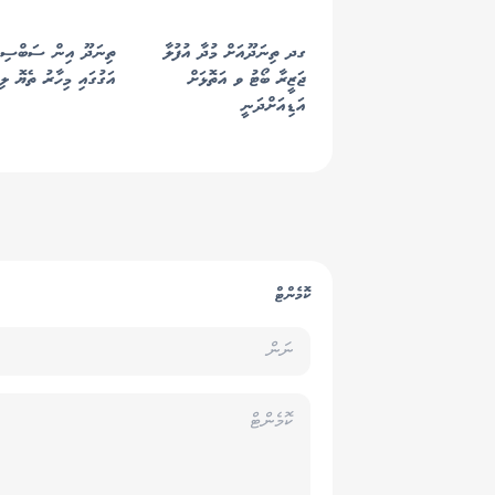
ގދ ތިނަދޫއަށް މުދާ އުފުލާ
ތިނަދޫ އިން ސަބްސިޑަ
ޖަޒީރާ ބޯޓު ވ އަތޮޅަށް
އަގުގައި މިހާރު ތެޔޮ ލި
އަޑިއަށްދަނީ
ކޮމެންޓް