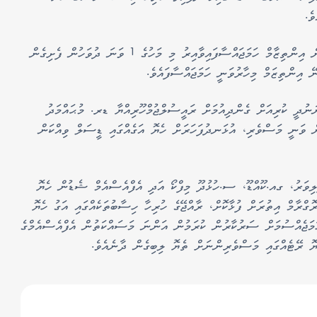
ެ.
ސަބްސިޑައިޒް އަގުގައި ގދ.ތިނަދޫ އިން ތެޔޮ ލިބޭނެ އިންތިޒާމް ހަމަޖައްސާފައިވާއިރު މި މަހުގެ 1 ވަނަ ދުވަހުން ފެށިގެން
އިންތިޒަމް މިހާރުވަނީ ހަމަޖައްސާފައެވެ.
ނުދީ ކުރިއަށް ގެންދިއުމަށް ރައީސުލްޖުމްހޫރިއްޔާ ޑރ. މުޙައްމަދު
ް ވަނީ މަސްވެރި، އުޅަނދުފަހަރަށް ހެޔޮ އަގެއްގައި ޑީސަލް ވިއްކަން
ލިވަރު، ގއ.ކޫއްޑޫ، ސ.ހުޅުދޫ މިފްކޯ އަދި އެފްއެސްއެމް ޝެޑުން ހެޔޮ
ޮގްރާމް އިތުރަށް ފުޅާކޮށް، ރާއްޖޭގެ ހުރިހާ ހިސާބުތަކެއްގައި އަގު ހެޔޮ
މަޖެއްސުމަށް ސަރުކާރުން ކުރަމުން އަންނަ މަސައްކަތުން އެފްއެސްއެމްގެ