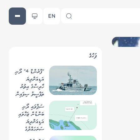
EN
ފަހުގެ
"ފްރެންޑް 4" ދޯނި
އަޑިއަށްދިޔަ
ހާދިސާގެ އިތުރު
ތަފްސީލު ސިފައިން
ހާމަކޮށްފި
ސަޕްލައި ދޯނި
ބަންޑުން ޖަހާލައި
އަޑިއަށްދިޔަ
ސަރަހައްދުގެ
ފުންމިނުގައި