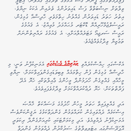
ފެލިދެއަތޮޅުގައި ފީނަން ގޮސް އުޅުމުގެ ތެރޭގައި ގެއްލުނު، އިޓަލީ
ވިލާތަށް ނިސްބަތްވާ ފަސް ޑައިވަރުންގެ ތެރެއިން އެކަކު ނިޔާވެ،
އިތުރު ހަތަރު ޑައިވަރުން ގެއްލުނު ހިތާމަވެރި ހާދިސާއާ ގުޅިގެން،
ރައީސުލްޖުމްހޫރިއްޔާ ޑޮކްޓަރ މުޙައްމަދު މުޢިއްޒު، އެ ޤައުމުގެ
ރައީސް ސަރޖިއޯ މަޓަރެއްލާއަށާއި، އެ ޤައުމުގެ ރައްޔިތުންނަށް
ތަޢުޒިޔާ ވިދާޅުވެއްޖެއެވެ.
އެކްސްގައި ހިއްސާކުރެއްވި
އެމަނިކުފާނު ވަނީ، މި
ތަޢުޒިޔާގެ މެސެޖުގައި
ހާދިސާއާ ގުޅިގެން ފުން ހިތާމައެއް ލިބިވަޑައިގެންފައިވާކަމަށާ، ނިޔާވި
މީހާއާއި ގެއްލިގެން ހޯދަމުންދާ މީހުންގެ ޢާއިލާތަކާއި ހެޔޮ އެދޭ
ފަރާތްތަކަށް، ހެޔޮ ދުޢާކުރައްވާކަމަށް ވިދާޅުވެފައިވެއެވެ.
އަދި ގެއްލިފައިވާ ހަތަރު މީހުން ހޯދުމުގެ މަސައްކަތް ޚާއްޞަ
އިސްކަމެއް ދެއްވައިގެން ކުރައްވަމުން ގެންދަވާކަމުގެ ޔަޤީންކަންވެސް
އެމަނިކުފާނު ދެއްވިއެވެ. އަދި މިކަމަށްޓަކައި ކުރިއަށްގެންދާ ރިކަވަރީ
އޮޕަރޭޝަންގައި އިޓަލީވިލާތުގެ ސަރުކާރުން ދެއްވަމުން ގެންދަވާ