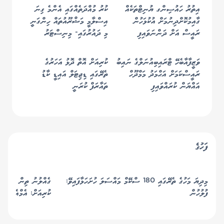
އިތުރު ހައުސިންގ ޔުނިޓްތަކެއް
ކުރު މުއްދަތެއްގައި އެންމެ ގިނަ
ގާއިމުކޮށްދިނުމަށް އުކުޅަހުން
އިސްލާމީ މަޝްރޫއުތައް ހިންގަނީ
ރައީސް އަށް ދަންނަވައިފި
މި ދައުރުގައި- މިނިސްޓަރު
ވަޒީފާއާބެހޭ ޓްރައިބިއުނަލްގެ ނައިބު
ކުރިއަށް އޮތް ދޮޅު އަހަރުގެ
ރައީސްކަމަށް އަޙްމަދު މަމްދޫހް
ތެރޭގައި ޑިޖިޓަލް އައިޑީ ކާޑު
އައްޔަން ކުރައްވައިފި
ތައާރަފް ކުރަނީ
ފަހުގެ
މިދިޔަ މަހުގެ ތެރޭގައި 180 ސްކޭމް މައްސަލަ ހުށަހަޅާފައިވޭ:
ގެއްލުނު ތިން މީހުން 
ފުލުހުން
ކުރިއަށް: އެމްއެންޑީއެފ