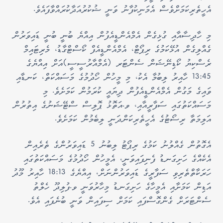
އެހީތެރިކަމަށްވެސް އެމަނިކުފާނު ވަނީ ޝުކުރުއަދާކުރައްވާފައެވެ.
މި ހާދިސާއާއި ގުޅިގެން އެމްއެންޑީއެފުން އިއްޔެ ބުނީ ބުނީ ޑައިވަރުން
ގެއްލިގެން އުޅޭކަމުގެ ރިޕޯޓް، އެމްއެންޑީއެފް ކޯސްޓްގާޑު، މެރިޓައިމް
ރެސްކިޔު ކޯޑިނޭޝަން ސެންޓަރ (އެމްއާރުސީސީ)އަށް އިއްޔެގެ
13:45 ހާއިރު ލިބުމާ އެކު، މި މީހުން ހޯދުމުގެ މަސައްކަތް، ކަނޑާއި
ވައިގެ މަގުން އެމްއެންޑީއެފުން ދިޔައީ ކުރަމުން ކަމަށެވެ. މި
މަސައްކަތުގައި ސަފާރީއާއި، ވ.އަތޮޅު ޕޮލިސް ސްޓޭޝަނުގެ އިތުރުން
އަލިމަތާ ރިސޯޓުގެ އެހީތެރިކަންދަނީ ލިބެމުން ކަމަށެވެ.
އެގޮތުން ގެއްލުނު ކަމުގެ ރިޕޯޓު ލިބުނު 5 ޑައިވަރުންގެ ތެރެއިން
އެކެއްގެ ހަށިގަނޑު ފެނިފައިވަނީ، އެމީހުން ހޯދުމުގެ މަސައްކަތުގައި
ހަރަކާތްތެރިވި ސަފާރީގެ ޑައިވަރުންނަށް، އިއްޔެގެ 18:13 ހާއިރު މޫދު
އަޑިން ކަމަށާއި އެމީހާގެ ހަށިގަނޑު މިހާރުވަނީ ވ.ފުލިދޫ ހެލްތު
ސެންޓަރަށް ގެންގޮސްފައި ކަމަށް ސިފައިން ވަނީ ބުނެފައި އެވެ.