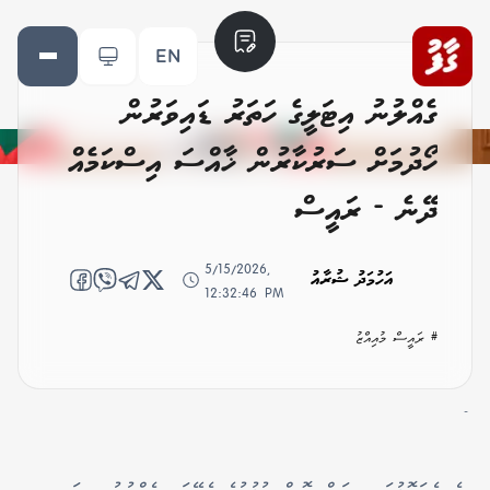
EN
ގެއްލުނު އިޓަލީގެ ހަތަރު ޑައިވަރުން
ހޯދުމަށް ސަރުކާރުން ޚާއްސަ އިސްކަމެއް
ދޭނެ - ރައީސް
5/15/2026,
އަހުމަދު ޝުރާއު
12:32:46 PM
# ރައީސް މުއިއްޒު
-