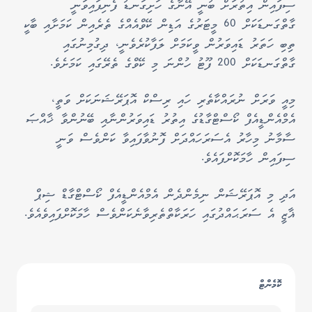
ސިފައިން އިތުރަށް ބުނީ އޭނާގެ ހަށިގަނޑު ފެނިފައިވަނީ
ގާތްގަނޑަކަށް 60 މީޓަރުގެ އަޑިން ކޭވްއެއްގެ ތެރެއިން ކަމަށާއި ބާކީ
ތިބި ހަތަރު ޑައިވަރުން ވީކަމަށް ލަފާކުރެވެނީ، ދިގުމިނުގައި
ގާތްގަނޑަކަށް 200 ފޫޓު ހުންނަ މި ކޭވްގެ ތެރޭގައި ކަމަށެވެ.
މިއީ ވަރަށް ނުރައްކާތެރި ހައި ރިސްކް އޮޕަރޭޝަނަކަށް ވަތީ،
އެމްއެންޑީއެފް ކޯސްޓްގާޑުގެ އިތުރު ޑައިވަރުންނާއި ބޭނުންވާ ޚާއްޞަ
ސާމާނު މިހާރު އެސަރަހައްދަށް ފޮނުވާފައިވާ ކަންވެސް ވަނީ
ސިފައިން ހާމަކޮށްފައެވެ.
އަދި މި އޮޕަރޭޝަން ނިމެންދެން އެމްއެންޑީއެފް ކޯސްޓްގާޑް ޝިޕް
ޣާޒީ އެ ސަރަޙައްދުގައި ހަރަކާތްތެރިވާނެކަންވެސް ހާމަކޮށްފައިވެއެވެ.
ކޮމެންޓް