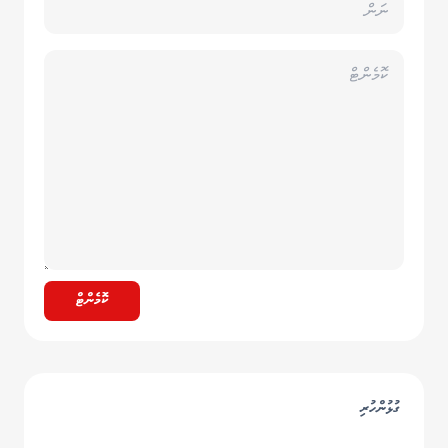
ކޮމެންޓް
ގުޅުންހުރި