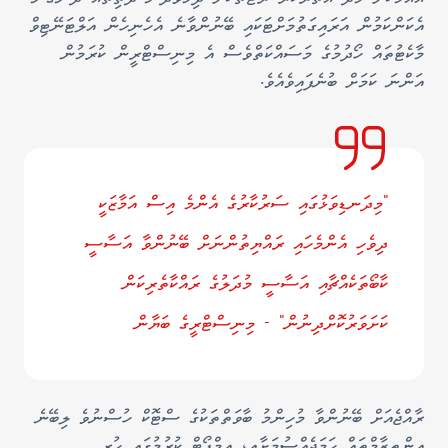
އެކަންކަމުން އަރައިގަތުމަށްޓަކައި ބޭނުންވާނެ އެހެނިހެން އަލްޓަނޭޓިވް
މާކެޓުތައް ހޯދުމުގެ މަސައްކަތްވެސް އެ މިނިސްޓްރީން ކުރަމުން
އަންނަ ކަމަށް ބުނެފައިވެއެވެ.
"މިދަނޑިވަޅުގައި ސަރުކާރުގެ އެންމެ އިސް އަމާޒަކީ
ދިވެހި އެންމެހައި ރައްޔިތުންނަށް ބޭނުންވާ އަސާސީ
ކާބޯތަކެއްޗާއި އަސާސީ މުދަލުގެ ރައްކާތެރިކަން
ކަށަވަރުކޮށްދިނުން" - މިނިސްޓްރީގެ ބަޔާން
ރާއްޖެއަށް ބޭނުންވާ މުހިންމު ބާވަތްތަކުގެ ސްޓޮކް ހުސްނުވެ ލިބޭނެ
އިންތިޒާމްތައް ހަމަޖެއްސުމަށާއި، އިމްޕޯޓް ކުރުމުގައި ހުރި