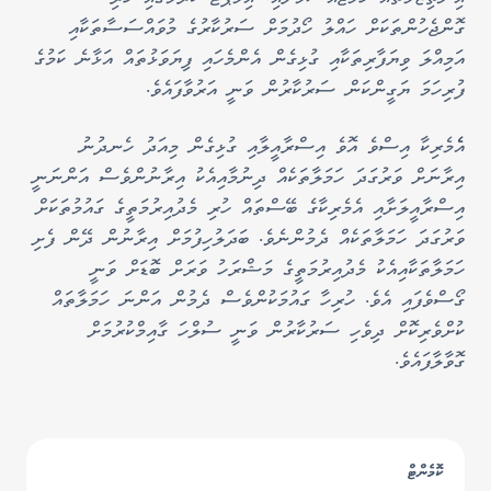
ގޮންޖެހުންތަކަށް ހައްލު ހޯދުމަށް ސަރުކާރުގެ މުވައްސަސާތަކާއި
އަމިއްލަ ވިޔަފާރިތަކާއި ގުޅިގެން އެންމެހައި ފިޔަވަޅުތައް އަޅާނެ ކަމުގެ
ފުރިހަމަ ޔަގީންކަން ސަރުކާރުން ވަނީ އަރުވާފައެވެ.
އެެމެރިކާ އިސްވެ އޮވެ އިސްރާއީލާއި ގުޅިގެން މިއަދު ހެނދުނު
އިރާނަށް ވަރުގަދަ ހަމަލާތަކެއް ދިނުމާއިއެކު އިރާނުންވެސް އަންނަނީ
އިސްރާއީލަށާއި އެމެރިކާގެ ބޭސްތައް ހުރި މެދުއިރުމަތީގެ ގައުމުތަކަށް
ވަރުގަދަ ހަމަލާތަކެއް ދެމުންނެވެ. ބަދަލުހިފުމަށް އިރާނުން ދޭން ފެށި
ހަމަލާތަކާއިއެކު މެދުއިރުމަތީގެ މަޝްރަހު ވަރަށް ބޮޑަށް ވަނީ
ގޯސްވެފައި އެވެ. ހުރިހާ ގައުމަކުންވެސް ދެމުން އަންނަ ހަމަލާތައް
ކުށްވެރިކޮށް ދިވެހި ސަރުކާރުން ވަނީ ސުލްހަ ގާއިމްކުރުމަށް
ގޮވާލާފައެވެ.
ކޮމެންޓް