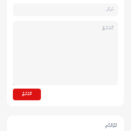
ކޮމެންޓް
ގުޅުންހުރި