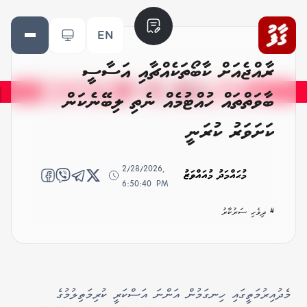
EN
ރާއްޖެއަށް ކާބޯތަކެއްޗާއި އަސާސީ
ބާވަތްތައް ހުއްޓުމެއް ނެތި ލިބޭނެކަން
ކަށަވަރު ކުރަނީ
2/28/2026,
މުޙައްމަދު މުއައްވަޒު
6:50:40 PM
# ދިވެހި ސަރުކާރު
މެދުއިރުމަތީގައި ހިނގަމުން އަންނަ އަސްކަރީ ކުރިމަތިލުމުގެ