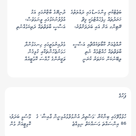
ބަޖެޓުކުރި މިންގަނޑުގައި ދައުލަތުގެ
ދުނިޔޭގެ ބާޒާރުގައި އަގު
ޚަރަދުތައް ހިފެހެއްޓުމަކީ ފިޗް
އުފުލުނުކަމުގައި ވީނަމަވެސް،
ރޭޓިންގ އަށް އައި ބަދަލަށްވުރެ،
އަސާސީ ބާވަތްތައް ދަތިކަމެއްނެތި
އިހުތިފާލުކުރުން ޙައްޤު ކާމިޔާބީއެއް!
ރާއްޖެއިން ލިބެންހުންނާނެ -
ސަރުކާރު
ރާއްޖެއަށް ކާބޯތަކެއްޗާއި އަސާސީ
މެދުއިރުމަތީގައި ހިނގަމުންދާ
ބާވަތްތައް ހުއްޓުމެއް ނެތި
ހަމަނުޖެހުންތަކާއި ގުޅިގެން
ލިބޭނެކަން ކަށަވަރު ކުރަނީ
ވަޒީރުންގެ ހާއްސަ ކޮމެޓީއެއް
ރައީސް އުފައްދަވައިފި
ފަހުގެ
ހުޅުމާލޭގައި ބިނާކުރާ 'މަސްޖިދު އުންމުލްމުއުމިނީން ޢާއިޝާ' ގެ
މޫސުމީ ބަދަލުތަކާ ބެހ
86 އިންސައްތަ މަސައްކަތް ނިމިއްޖެ
ކޮމިޓީއަށް މެންބަރުން