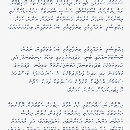
ސަބަބުން ސަޕްލައި ޗެއިނަށް ދިމާވެދާނެ ގޮންޖެހުންތައް މޮނިޓާކޮށް،
ރައްޔިތުންނަށް ކާބޯތަކެއްޗާއި އަސާސީ ބާވަތަތައް މެދުކެނޑުމެއްނެތި
ލިބޭނެކަން ކަށަވަރު ކުރުމަށް މަސައްކަތް ކުރަމުން އަންނަ ކަމަށް
އިގްތިސާދީ ތަރައްގީއާއި ވިޔަފާރިއާއި ބެހޭ ވުޒާރާއިން ވިދާޅުވެއްޖެއެވެ.
އިގްތިސާދީ ތަރައްގީއާއި ވިޔަފާރިއާއި ބެހޭ ވުޒާރާއިން ނެރުނު
ނޫސްބަޔާނެއްގައި ބުނީ، މެދުއިރުމަތީގއި މިހާރު ހިނގަމުންދާ އަދި
ހަލުވިކަމާއެކު ބަދަލުވަމުންދާ ހަމަނުޖެހުންތަކާ ގުޅިގެން، ދައުލަތުގެ
ކަމާގުޅުން ހުރި ހުރިހާ ފަރާތްތަކާއެކު، އެ ސަރަޙައްދުގެ މަސްރަހުގެ
ސަބަބުން ރާއްޖެއަށް ކޮށްފާނެ އަސަރުތައް ވަރަށް ގާތުން
މޮނިޓަރކުރަމުން އަންނަ ކަމަށެވެ.
މިގޮތުން ބައިނަލްއަގުވާމީ މުދާ އުފުލާ ނިޒާމަށް އަތުވެދާނެ ލޮޅުންތައް
ދައުލަތުގެ ކަމާގުޅުންހުރި އިދާރާތަކާ ގުޅިގެން ގާތުން ދިރާސާ
ކުރަމުން އަންނަ ކަމަށް އެބަޔާނުގައި ބުނެފައިވެއެވެ. އަދި ރާއްޖެއަށް
އާއްމުކޮށް މުދާ އެތރެކުރާ ރޫޓްތަކަށް ދިމާވެދާނެ ދަތިތައް ދެނެގަނެ،