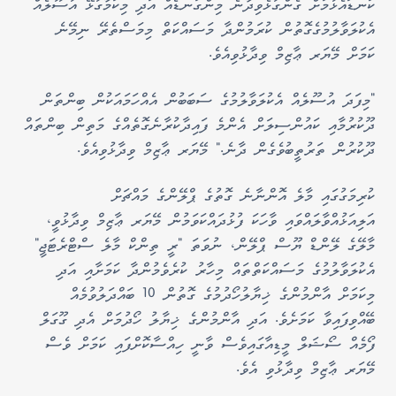
ކަނޑައެޅުމަށް ގެންގުޅެވިދާނެ މިންގަނޑެއް އަދި މިކަމާގުޅޭ އުސޫލެއް
އެކުލަވާލުމުގެގޮތުން ކުރަމުންދާ މަސައްކަތް މިމަސްތެރޭ ނިމޭނެ
ކަމަށް މޭޔަރ ޢާޒިމް ވިދާޅުވިއެވެ.
"މިފަދަ އުސޫލެއް އެކުލަވާލުމުގެ ސަބަބުން އެއްހަމައަކުން ބިންތަން
ދޫކުރުމާއި ކައުންސިލަށް އެންމެ ފައިދާކުރާނެގޮތެއްގެ މަތިން ބިންތައް
ދޫކުރުން ތަރުތީބުވެގެން ދާނެ." މޭޔަރ ޢާޒިމް ވިދާޅުވިއެވެ.
ކުރިމަގުގައި މާލެ އޮންނާނެ ގޮތުގެ ޕްލޭންގެ މައްޗަށް
އަލިއަޅުއްވާލައްވައި ވާހަކަ ފުޅުދައްކަވަމުން މޭޔަރ ޢާޒިމް ވިދާޅުވީ،
މާލޭގެ ލޭންޑް ޔޫސް ޕްލޭން، ނުވަތަ "ރީ ތިންކް މާލެ ސްޓްރެޓަޖީ"
އެކުލަވާލުމުގެ މަސައްކަތްތައް މިހާރު ކުރެވެމުންދާ ކަމަށާއި އަދި
މިކަމަށް އާންމުންގެ ޚިޔާލުހޯދުމުގެ ގޮތުން 10 ބައްދަލުވުމެއް
ބޭއްވިފައިވާ ކަމަށެވެ. އަދި އާންމުންގެ ޚިޔާލު ހޯދުމަށް އެދި ގޫގަލް
ފޯމެއް ސޯޝަލް މީޑިއާގައިވެސް ވާނީ ހިއްސާކޮށްފައި ކަމަށް ވެސް
މޭޔަރ ޢާޒިމް ވިދާޅުވި އެވެ.