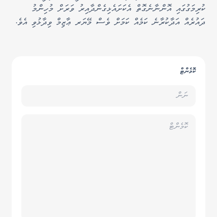
ކުރިމަގުގައި އޮންނާނެގޮތް އެކަށައެޅިގެންދާއިރު ވަރަށް މުހިންމު
ދައުރެއް އަދާކުރާނެ ކަމެއް ކަމަށް ވެސް މޭޔަރ ޢާޒިމް ވިދާޅުވި އެވެ.
ކޮމެންޓް