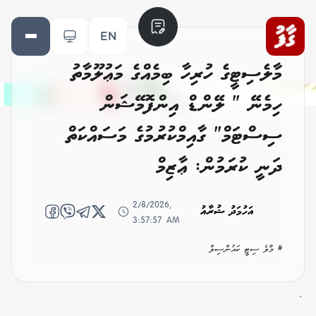
EN
މާލެސިޓީގެ ހުރިހާ ބިމެއްގެ މަޢުލޫމާތު
ހިމެނޭ " ލޭންޑް އިންފޮމޭޝަން
ސިސްޓަމް" ގާއިމްކުރުމުގެ މަސައްކަތް
ދަނީ ކުރަމުން: ޢާޒިމް
2/8/2026,
އަހުމަދު ޝުރާއު
3:57:57 AM
# މާލެ ސިޓީ ކައުންސިލް
-