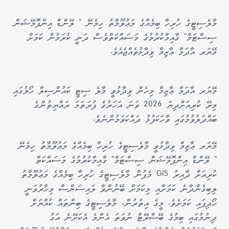
މާލެސިޓީގެ ހުރިހާ ބިމެއްގެ މަޢުލޫމާތު ހިމެނޭ " ލޭންޑް އިންފޮމޭޝަން
ސިސްޓަމް" ގާއިމްކުރުމުގެ މަސައްކަތްވެސް ދަނީ ކުރަމުން ކަމަށް
މޭޔަރ އާދަމް ޢާޒިމް ވިދާޅުވެއްޖެއެވެ.
މޭޔަރ އާދަމް ޢާޒިމް މިހެން ވިދާޅުވީ މާލެ ސިޓީ ކައުންސިލް ހޯލުގައި
މިރޭ ކުރިއަށްދިޔަ 2026 ވަނަ އަހަރުގެ ފުރަތަމަ ރައްޔިތުންގެ
ބައްދަލުވުމުގައި ވާހަކަފުޅު ދައްކަވަމުންނެވެ.
މޭޔަރ ޢާޒިމް ވިދާޅުވީ މާލެސިޓީގެ ހުރިހާ ބިމެއްގެ މަޢުލޫމާތު ހިމެނޭ
" ލޭންޑް އިންފޮމޭޝަން ސިސްޓަމް" ގާއިމްކުރުމުގެ މަސައްކަތް
ކުރިއަށް ދާއިރު GIS މެޕުން މާލެސިޓީގެ ހުރިހާ ބިމެއްގެ މަޢުލޫމާތު
ލިބިގެންދާނެ ކަމަށާއި މިކަމަށް ބޭނުންވާ ލައިސަންސް މިހާރުވަނީ
ހޯދިފައި ކަމަށެވެ. މީގެ އިތުރުން، މާލެސިޓީގެ ބިންތައް ކުއްޔަށް
ދިނުމުގައި ބިމުގެ ބޭސްރޭޓް ނުވަތަ އެންމެ އެކަށޭނެ އަގު