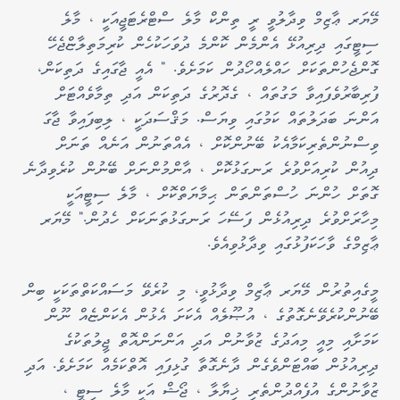
މޭޔަރ ޢާޒިމް ވިދާލުވީ ރީ ތިންކް މާލެ ސްޓްރެޓަޖީއަކީ ، މާލެ
ސިޓީގައި ދިރިއުޅޭ އެންމެން ކޮންމެ ދުވަހަކުހެން ކުރިމަތިލާޏްޖެހޭ
ގޮންޖެހުންތަކަށް ހައްލެއްހޯދުން ކަމަށެވެ. " އެއީ ޖާގައިގެ ދަތިކަން،
ފުރިބާރުވެފައިވާ މަގުތައް ، ގެދޮރުގެ ދަތިކަން އަދި ތިމާވެއްޓަށް
އަންނަ ބަދަލުތައް ކަމުގައި ވިޔަސް. މަޤްސަދަކީ ، ލިބިފައިވާ ޖާގަ
ވިސްނުންތެރިކަމާއެކު ބޭނުންކޮށް ، އެއްތަނުން އަނެއް ތަނަށް
ދިއުން ކުރިއަށްވުރެ ރަނގަޅުކޮށް ، އާންމުންނަށް ބޭނުން ކުރެވިދާނެ
ގޮތަށް ހުންނަ ހުސްތަންތަން ޙިމާޔަތްކޮށް ، މާލެ ސިޓީއަކީ
މިހާރަށްވުރެ ދިރިއުޅެން ފަސޭހަ ރަނގަޅުތަނަކަށް ހެދުން." މޭޔަރ
ޢާޒިމްގެ ވާހަކަފުޅުގައި ވިދާޅުވިއެވެ.
މީގެއިތުރުން މޭޔަރ ޢާޒިމް ވިދާޅުވީ، މި ކުރެވޭ މަސައްކަތްތަކަކީ ބިން
ބޭނުންކުރެވޭނެގޮތުގެ ، އުޞޫލެއް އެކަށަ އެޅުން އެކަންޏެއް ނޫން
ކަމަށާއި މިއީ މިއަދުގެ ޒުވާނުން އަދި އަންނަންއޮތް ޖީލުތަކުގެ
ދިރިއުޅުން ބައްޓަންވެގެން ދާނެގޮތާ ގުޅިފައި އޮތްކަމެއް ކަމަށެވެ. އަދި
ޒުވާނުންގެ އުފެއްދުންތެރި ޚިޔާލާ ، ޖޯޝް އަކީ މާލެ ސިޓީ ،