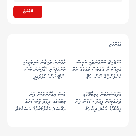
ކޮމެންޓް
ގުޅުންހުރި
އެކްޓައިޒް ކުންފުންޏަކީ ރައީސް
މާފަންނު މައިޒާން ކުރިމަތީގައި
މުއިއްޒު އާ އެއްވެސް ގުޅުމެއް އޮތް
ތަރައްޤީކުރި "މާފަންނު ބަސް
ކުންފުންޏެއް ނޫން- މުޖޭ
ސްޓޭޝަން" ހުޅުވައިފި
އެފްއެސްއެމުން ވިލިމާލޭގައި
އުސް އިމާރާތްތަކަށް ފެން
ތަރައްގީކުރާ ފިއުލް ޝެޑުން ފެން
ލިބުމުގައި ދިމާވާ ޕްރެޝަރުގެ
ވިއްކުމުގެ ހުއްދަ ދިނުމަށް
މައްސަލަ ހައްލުކުރުމުގެ މަސައްކަތް
ނިންމައިފި
ފަށައިފި