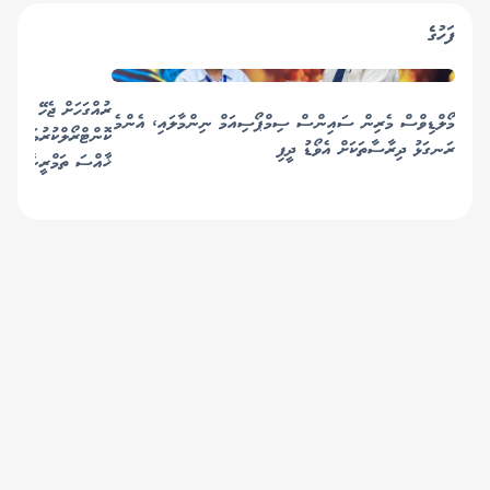
ފަހުގެ
ރުއްގަހަށް ޖެހޭ ބަލިތަ
މޯލްޑިވްސް މެރިން ސައިންސް ސިމްޕޯސިއަމް ނިންމާލައި، އެންމެ
ކޮންޓްރޯލްކުރުމަށްޓަކަ
ރަނގަޅު ދިރާސާތަކަށް އެވޯޑު ދީފި
ޚާއްސަ ތަމްރީނެއް!