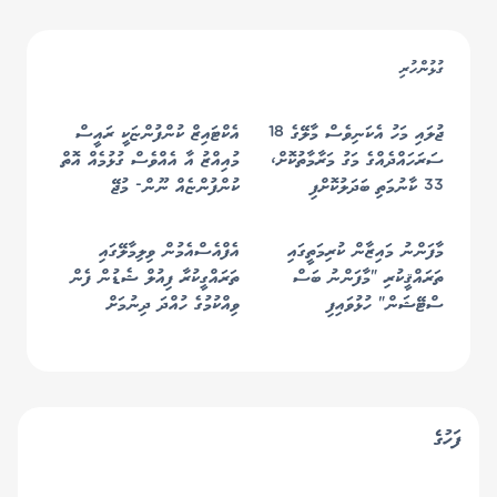
ގުޅުންހުރި
ޖުލައި މަހު އެކަނިވެސް މާލޭގެ 18
އެކްޓައިޒް ކުންފުންޏަކީ ރައީސް
ސަރަހައްދެއްގެ މަގު މަރާމާތުކޮށް،
މުއިއްޒު އާ އެއްވެސް ގުޅުމެއް އޮތް
33 ކާނުމަތި ބަދަލުކޮށްފި
ކުންފުންޏެއް ނޫން- މުޖޭ
މާފަންނު މައިޒާން ކުރިމަތީގައި
އެފްއެސްއެމުން ވިލިމާލޭގައި
ތަރައްޤީކުރި "މާފަންނު ބަސް
ތަރައްގީކުރާ ފިއުލް ޝެޑުން ފެން
ސްޓޭޝަން" ހުޅުވައިފި
ވިއްކުމުގެ ހުއްދަ ދިނުމަށް
ނިންމައިފި
ފަހުގެ