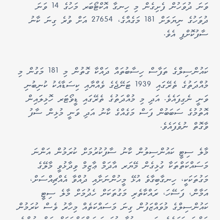
ވަނަ ދުވަހުން ފެށިގެން މި ހިނގާ އޮކްޓޯބަރ މަހުގެ 14 ވަނަ
ދުވަހުގެ ނިޔަލަށް 181 މަގެއްގެ، 27654 އަށް ވުރެ ގިނަ ކާނު
ސާފުކޮށްފި އެވެ.
ކައުންސިލްގެ ތަފާސް ހިސާބުތައް ދައްކާ ގޮތުން މި 181 މަގުން މި
މުއްދަތުގެ ތެރޭގައި 1939 ޓަނޭޖެގެ ވެއްޔާއި ކިސަޑާއެކު ކުނިބުނި
ވަނީ ނެގިފައެވެ. އަދި މި މުއްދަތުގެ ތެރޭގައި ޑީވޯޓަރ ހޮޅިލައިން
އޮތުމުގެ ސަބަބުން ފަސް މަގެއްގެ ކާނު އަދި ވަނީ މުޅިން ސާފު
ވާގޮތް ނުވެފައެވެ.
މާލެ ސިޓީ ކައުންސިލުން ކާނު ސާފުކުރުމަށް ކުރަމުން އަންނަ
މަސައްކަތްތަކާ ގުޅިގެން މޭޔަރ އާދަމް ޢާޒިމް ވިދާޅުވީ މާލޭގެ
މަގުތަކަކީ، ހިނގާބިގާވެ އުޅޭ މީހުންނަށާއި ދުއްވާ އެއްޗިއްސަށް،
އަމާން، ފަސޭހަ، ރައްކާތެރި މަގުތަކަށް ހެދުމަށް މާލެ ސިޓީ
ކައުންސިލްގެ މުވައްޒަފުން ގިނަ މަސައްކަތެއް މިހާރު ވެސް ކުރަމުން