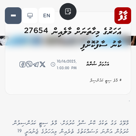
EN
އަހަރުގެ މިހާތަނަށް މާލެއިން 27654
ކާނު ސާފުކޮށްފި
10/16/2025,
އަހުމަދު ޝުރާއު
1:03:00 PM
# މާލެ ސިޓީ ކައުންސިލް
-
މާލޭގެ މަގު ތަކުގެ ކާނު ސާފު ކުރުމަށް، މާލެ ސިޓީ ކައުންސިލުން
ކުރަމުން އަންނަ މަސައްކަތުގެ ތެރެއިން މިއަހަރުގެ ޖެނުއަރީ 19