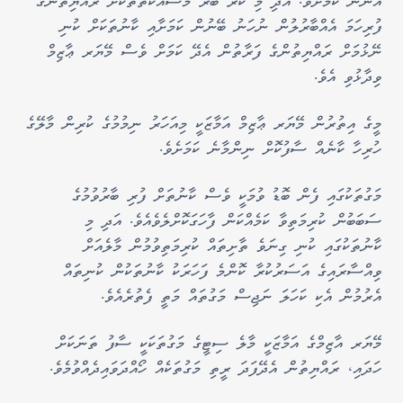
އަންނަ ކަމަށެވެ. އަދި މި ކުރާ ބުރަ މަސައްކަތްތަކަށް ރައްޔިތުންގެ
ފުރިހަމަ އެއްބާރުލުން ނުހަނު ބޭނުން ކަމަށާއި ކާނުތަކަށް ކުނި
ނޭޅުމަށް ރައްޔިތުންގެ ފަރާތުން އެދޭ ކަމަށް ވެސް މޭޔަރ ޢާޒިމް
ވިދާޅުވި އެވެ.
މީގެ އިތުރުން މޭޔަރ ޢާޒިމް އަމާޒަކީ މިއަހަރު ނިމުމުގެ ކުރިން މާލޭގެ
ހުރިހާ ކާނެއް ސާފުކޮށް ނިންމާނެ ކަމަށެވެ.
މަގުތަކުގައި ފެން ބޮޑު ވުމަކީ ވެސް ކާނުތަށް ފުރި ބާރުވުމުގެ
ސަބަބުން ކުރިމަތިވާ ކަމެއްކަން ފާހަގަކޮށްލެވެއެވެ. އަދި މި
ކާނުތަކުގައި ކުނި ގިނަވެ ތާށިތައް ކުރިމަތިވުމުން މާލެއަށް
ވިއްސާރައިގެ އަސަރުކުރާ ކޮންމެ ފަހަރަކު ކާނުތަކުން ކުނިތައް
އެރުމުން އެކި ކަހަލަ ނަޖިސް މަގުތައް މަތީ ފެތުރެއެވެ.
މޭޔަރ އާޒިމްގެ އަމާޒަކީ މާލެ ސިޓީގެ މަގުތަކަކީ ސާފު ތަނަކަށް
ހަދައި، ރައްޔިތުން އެދޭފަދަ ރީތި މަގުތަކެއް ހޯއްދަވައިދެއްވުމެވެ.