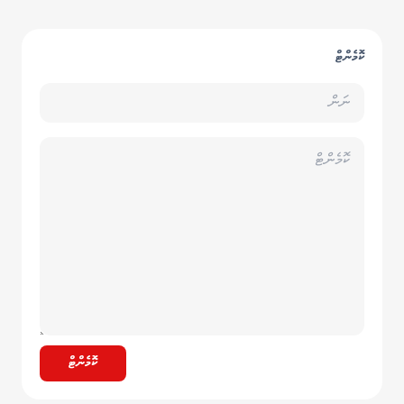
ކޮމެންޓް
ކޮމެންޓް