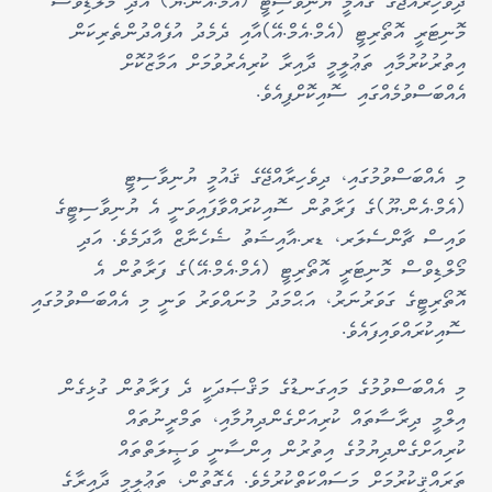
ދިވެހިރާއްޖޭގެ ޤައުމީ ޔުނިވާސިޓީ (އެމް.އެން.ޔޫ) އަދި މޯލްޑިވްސް
މޮނިޓަރީ އޮތޯރިޓީ (އެމް.އެމް.އޭ)އާއި ދެމެދު އުފެއްދުންތެރިކަން
އިތުރުކުރުމާއި ތަޢުލީމީ ދާއިރާ ކުރިއެރުވުމަށް އަމާޒުކޮށް
އެއްބަސްވުމެއްގައި ސޮއިކޮށްފިއެވެ.
މި އެއްބަސްވުމުގައި، ދިވެހިރާއްޖޭގެ ޤައުމީ ޔުނިވާސިޓީ
(އެމް.އެން.ޔޫ)ގެ ފަރާތުން ސޮއިކުރައްވާފައިވަނީ އެ ޔުނިވާސިޓީގެ
ވައިސް ޗާންސެލަރ، ޑރ.އާއިޝަތު ޝެހެނާޒް އާދަމެވެ. އަދި
މޯލްޑިވްސް މޮނިޓަރީ އޮތޯރިޓީ (އެމް.އެމް.އޭ)ގެ ފަރާތުން އެ
އޮތޯރިޓީގެ ގަވަރުނަރު، އަޙްމަދު މުނައްވަރު ވަނީ މި އެއްބަސްވުމުގައި
ސޮއިކުރައްވައިފައެވެ.
މި އެއްބަސްވުމުގެ މައިގަނޑުގެ މަޤްޞަދަކީ ދެ ފަރާތުން ގުޅިގެން
އިލްމީ ދިރާސާތައް ކުރިއަށްގެންދިޔުމާއި، ތަމްރީނުތައް
ކުރިއަށްގެންދިޔުމުގެ އިތުރުން އިންސާނީ ވަޞީލަތްތައް
ތަރައްޤީކުރުމަށް މަސައްކަތްކުރުމެވެ. އެގޮތުން، ތަޢުލީމީ ދާއިރާގެ