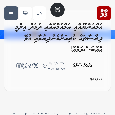
EN
އެމްއެންޔޫއާއި އެމްއެމްއޭއާއި ދެމެދު އިލްމީ
ދިރާސާތައް ކުރިއަށްގެންދިޔުމާއި ގުޅޭ
އެއްބަސްވުމެއް!
10/16/2025,
އަހުމަދު ޝުރާއު
9:03:48 AM
# އެމްއެންޔޫ
-