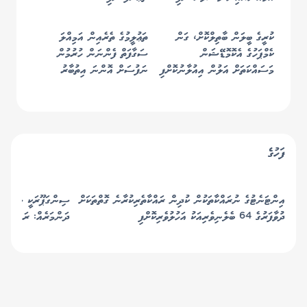
ކުރީގެ ބީލަން ބާތިލްކޮށް، ގަން
ތަޢުލީމުގެ ތެރެއިން އަމިއްލަ
ކެމްޕަހުގެ އެކޮމޮޑޭޝަން
ސަގާފަތް ފެންނަން ހުރުމުން
މަސައްކަތަށް އަލުން އިއުލާނުކޮށްފި
ނަފުސަށް އޮންނަ އިތުބާރު
ބޮޑުވާނެ: މެޑަމް ސާޖިދާ
ފަހުގެ
އިންޓަނެޓުގެ ނުރައްކާތަކުން ކުދިން ރައްކާތެރިކުރާނެ ގޮތްތަކަށް
ސިންގަޕޫރަކީ ސަރަޙައް
ދުވާފަރުގެ 64 ބެލެނިވެރިއަކު އަހުލުވެރިކޮށްފި
ދަންމަރެއް: ރައީސް