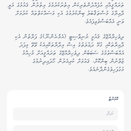
ތަރައްޤީއާއި އުފެއްދުންތެރިކަން އިތުރުކުރުމުގެ އިތުރުން ޤައުމުގެ މަލީ
ދާއިރާގެ މުސްތަޤްބަލު ބިނާކުރުމުގެ އެކި މަސައްކަތްތައް ކުރުމަށް
ވަނީ އެއްބަސްވެވިފައެވެ.
ދިވެހިރާއްޖޭގެ ޤައުމީ ޔުނިވާސިޓީ (އެމް.އެން.ޔޫ)ގެ ފަރާތުން އެކި
ދާއިރާތަކާއި ގުޅޭ ދަޢުލަތުގެ އިސް އިދާރާތަކާއިއެކު ވޭވޭ މިފަދަ
އެއްބަސްވުމުގެ ސަބަބުން ދިވެހިރާއްޖޭގެ ތަރައްޤީއަށް މުހިއްމު
ޒުވާނުން ބިނާކޮށް، ޤައުމަށް ކުރިއެރުން ހޯދައިދިނުމުގެ
މަގުފަހިވެގެންދާނެއެވެ.
ކޮމެންޓް