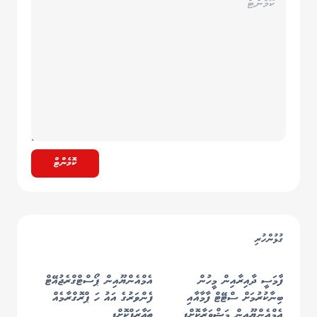
ކޮމެންޓް
ގުޅުންހުރި
ފާމަސީ ދާއިރާއިން މީހުން
އެމްއެންޔޫއިން ޕޯސްޓްގްރެޖުއޭޓް
ބިނާކުރުމަށް ސްޓޭޓް ފާމާއާއި
ފެންވަރުގެ އައު ހަ ޕްރޮގްރާމެއް
އެމްއެންޔޫއިން މަޝްވަރާކޮށްފި
ތަޢާރަފްކޮށްފި