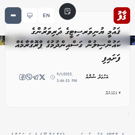
EN
ޤައުމީ ޔުނިވަރސިޓީގެ ދަރިވަރުންގެ
ކައުންސިލުން ގަސްއިންދުމުގެ ޕްރޮގްރާމެއް
ފަށައިފި
9/1/2025,
އަހުމަދު ޝުރާއު
3:46:53 PM
# އެމްއެންޔޫ
-