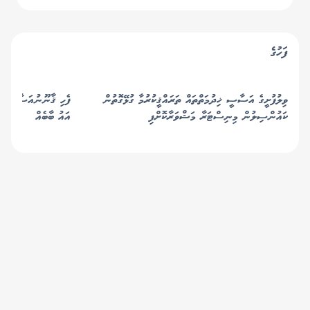
ފަހުގެ
ވިލުފުށީގެ އަސާސީ ޚިދުމަތްތައް ތަރައްޤީކުރުމާ ގުޅޭގޮތުން
ކައުންސިލުން މިނިސްޓަރާ މަޝްވަރާކޮށްފި
އައު ބާބެއް