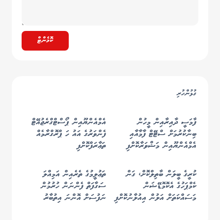
ކޮމެންޓް
ގުޅުންހުރި
ފާމަސީ ދާއިރާއިން މީހުން
އެމްއެންޔޫއިން ޕޯސްޓްގްރެޖުއޭޓް
ބިނާކުރުމަށް ސްޓޭޓް ފާމާއާއި
ފެންވަރުގެ އައު ހަ ޕްރޮގްރާމެއް
އެމްއެންޔޫއިން މަޝްވަރާކޮށްފި
ތަޢާރަފްކޮށްފި
ކުރީގެ ބީލަން ބާތިލްކޮށް، ގަން
ތަޢުލީމުގެ ތެރެއިން އަމިއްލަ
ކެމްޕަހުގެ އެކޮމޮޑޭޝަން
ސަގާފަތް ފެންނަން ހުރުމުން
މަސައްކަތަށް އަލުން އިއުލާނުކޮށްފި
ނަފުސަށް އޮންނަ އިތުބާރު
ބޮޑުވާނެ: މެޑަމް ސާޖިދާ