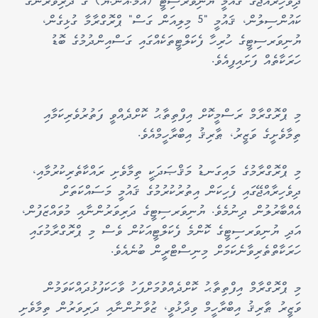
ދިވެހިރާއްޖޭގެ ޤައުމީ ޔުނިވަރސިޓީ (އެމް.އެން.ޔޫ) ގެ ދަރިވަރުންގެ
ކައުންސިލުން، ޤައުމީ "5 މިލިއަން ގަސް" ޕްރޮގްރާމާ ގުޅިގެން،
ޔުނިވަރސިޓީގެ ހުރިހާ ފެކަލްޓީތަކެއްގައި ގަސްއިންދުމުގެ ބޮޑު
ހަރަކާތެއް ފަށައިފިއެވެ.
މި ޕްރޮގްރާމް ރަސްމީކޮށް އިފްތިތާޙު ކޮށްދެއްވީ ފަތުރުވެރިކަމާއި
ތިމާވެށީގެ ވަޒީރު، ޠާރިޤު އިބްރާހީމްއެވެ.
މި ޕްރޮގްރާމުގެ މައިގަނޑު މަޤްޞަދަކީ ތިމާވެށި ރައްކާތެރިކުރުމާއި،
ދިވެހިރާއްޖޭގައި ފެހިކަން އިތުރުކުރުމުގެ ޤައުމީ މަސައްކަތަށް
އެއްބާރުލުން ދިނުމެވެ. ޔުނިވަރސިޓީގެ ދަރިވަރުންނާއި މުވައްޒަފުން،
އަދި ޔުނިވަރސިޓީގެ ކޮންމެ ފެކަލްޓީއަކުން ވެސް މި ޕްރޮގްރާމުގައި
ހަރަކާތްތެރިވާނެކަމަށް މިނިސްޓްރީން ބުނެއެވެ.
މި ޕްރޮގްރާމް އިފްތިތާޙު ކޮށްދެއްވުމަށްފަހު ވާހަކަފުޅުދައްކަވަމުން
ވަޒީރު ޠާރިޤު އިބްރާހީމް ވިދާޅުވީ، ޒުވާނުންނާއި ދަރިވަރުން ތިމާވެށި