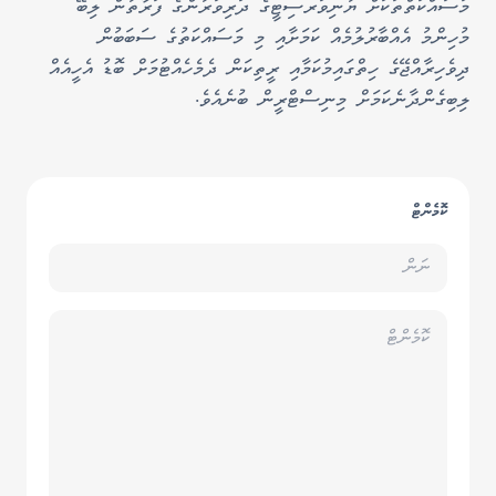
މަސައްކަތްތަކަށް ޔުނިވަރސިޓީގެ ދަރިވަރުންގެ ފަރާތުން ލިބޭ
މުހިންމު އެއްބާރުލުމެއް ކަމަށާއި މި މަސައްކަތުގެ ސަބަބުން
ދިވެހިރާއްޖޭގެ ހިތްގައިމުކަމާއި ރީތިކަން ދެމެހެއްޓުމަށް ބޮޑު އެހީއެއް
ލިބިގެންދާނެކަމަށް މިނިސްޓްރީން ބުނެއެވެ.
ކޮމެންޓް