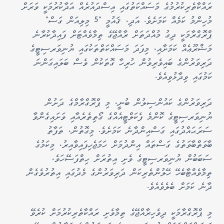
ރައްކާތެރިކުރުމުގެ މަސައްކަތުގައި އިސްދައުރެއް އަދާކުރުމަކީ ވަރަށް
މުހިންމު ކަމެއް ކަމަށެވެ. އަދި، ޤައުމީ "5 މިލިއަން ގަސް"
ޕްރޮގްރާމަކީ ދިގު މުއްދަތަށް ރާއްޖޭގެ ތިމާވެއްޓަށް ފައިދާކުރާނެ
މަޝްރޫޢެއް ކަމަށާއި، މިފަދަ މަސައްކަތްތަކުގައި ޔުނިވަރސިޓީގެ
ދަރިވަރުންގެ ބައިވެރިވުން ހުރިހާ ގޮތަކުން ވެސް ބަލައިގަންނަ
ކަމުގައި ވިދާޅުވިއެވެ.
ދަރިވަރުންގެ ކައުންސިލުން ބުނީ، މި ޕްރޮގްރާމްގެ ދަށުން
ޔުނިވަރސިޓީގެ ކޮންމެ ފެކަލްޓީއެއްގެ ގޯތިތެރެއާއި ވަށައިގެންވާ
ސަރަޙައްދުގައި ގަސްއިންދާނެ ކަމަށެވެ. މިގޮތުން، ތަފާތު
ބާވަތްބާވަތުގެ ގަސްތައް އިންދުމަށް ހަމަޖެހިފައިވާއިރު، މިކަމުގެ
ސަބަބުން ޔުނިވަރސިޓީގެ ވެށި އިތުރަށް ހިތްފަސޭހަވެ،
ތިމާވެއްޓާބެހޭ ހޭލުންތެރިކަން ދަރިވަރުންގެ މެދުގައި އިތުރުވެގެން
ދާނެ ކަމަށް ބެލެވެއެވެ.
މި ޕްރޮގްރާމަކީ ދިވެހިރާއްޖޭގެ ތިމާވެށި ރައްކާތެރިކުރުމަށް ކުރެވޭ