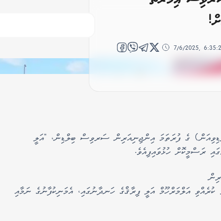
ށް!
7/6/2025, 6:35
ިވިއަން) ގެ ފުރަތަމަ އިންޖިނިއަރިން ސަރވިސް ބިލްޑިން، "އަލީ
ި ރަސްމީކޮށް ހުޅުވައިފިއެވެ.
ރިން
ކުރެއްވި އަލްމަރްހޫމް އަލީ ފިރާޤްގެ ހަނދާނުގައި، އެމަނިކުފާނުގެ ނަމާއި