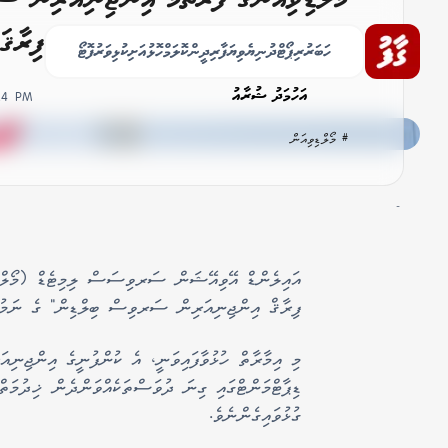
ހުޅުވައިފ: ޚާއްސަކުރީ މަރްހޫމް އަލީ ފިރާޤަ
ހަބަރު
ރިޕޯޓް
ދުނިޔެ
ވިޔަފާރި
ދީން
ކޮލަމް
ހޮޅުއަށި
ކުޅިވަރު
ފޮޓޯ
އަހުމަދު ޝުރާއު
:24 PM
# މޯލްޑިވިއަން
-
އައިލެންޑް އޭވިއޭޝަން ސަރވިސަސް ލިމިޓެޑް (މޯލްޑ
ފިރާޤް އިންޖިނިއަރިން ސަރވިސް ބިލްޑިން" ގެ ނަމުގައ
މި އިމާރާތް ހުޅުވާފައިވަނީ، އެ ކުންފުނީގެ އިންޖިނިއަ
ޑިޕާޓްމަންޓްގައި ގިނަ ދުވަސްތަކެއްވަންދެން ޚިދުމަތް 
ގުޅުވައިގެންނެވެ.