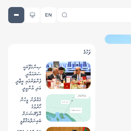
EN
ފަހުގެ
ސިންގަޕޫރަކީ
ސަރަޙައްދީ
ފެންވަރުގައި އީޖާދީ
އަދި އުންމީދީ
ދަންމަރެއް: ރައީސް
ގެއްލުނު މީހުން
ހޯދުމުގެ
އޮޕަރޭޝަނަށް
ބައިނަލްއަޤްވާމީ
ފަންނީ އެހީ ހޯދަނީ