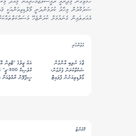
ހުޅުވިގެން މިދިޔައީ ރައީސުލްޖުމްހޫރިއްޔާ މިއަދު މިކަ
ސަރުކާރުން މިހާރު ކުރަމުންދަނީ މޯލްޑިވިއަންއަކީ ޤައު
އެއަރލައިން ގެނައުމަށް ކުރަންޖެހޭ މަސައްކަތްތައްކަން
ގުޅުންހުރި
ޖާގަ ނުލިބި އާންމުން
އައު ޖީލުގެ "ޓްވިން އޮ
ޝަކުވާކުރަން ފެށުމުން،
ކްލެސިކް 300-
މޯލްޑިވިއަނުން ފްލައިޓް
ސީޕްލޭން ރާއްޖެއަށް ތަ
އިތުރުކޮށްފި
ފުރަތަމަ އެއާލައިންއަކަށ
އެއާލައިން މޯލްޑިވިއަން
ކޮމެންޓް