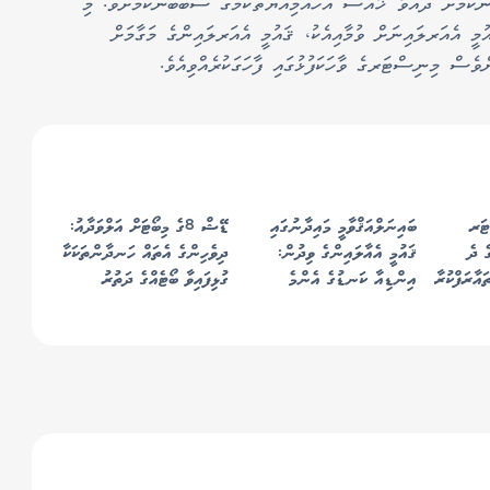
ންކަމަށް ދެއްވާ ޚާއްސަ އަހައްމިއްޔަތުކަމުގެ ސަބަބުންކަމަށެވެ. މި
މީ އެއަރލައިނަށް ވުމާއިއެކު، ޤައުމީ އެއަރލައިންގެ މަގާމަށް
ވެސް މިނިސްޓަރގެ ވާހަކަފުޅުގައި ފާހަގަކުރެއްވިއެވެ.
ޓަރ
ބައިނަލްއަޤްވާމީ މައިދާނުގައި
ޑޭޝް 8ގެ މިބޯޓަށް އަލްވަދާއު:
ޖީ" ގެ ދެ
ޤައުމީ އެއާލައިންގެ ވިދުން:
ދިވެހިންގެ އެތައް ހަނދާންތަކަކާ
އާރަފްކުރާ
އިންޑިއާ ކަނޑުގެ އެންމެ
ގުޅިފައިވާ ބޯޓެއްގެ ދަތުރު
ް ގައުމީ
ކުރިއަރާފައިވާ އެއާލައިނަށް
ނިމުނީ!
!
ވާދަކުރަނީ