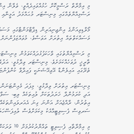
މި އިމާރާތް ރަސްމީކޮށް ހުޅުއްވައިދެއްވީ، ވެލާނާ އި
ރަސްމިއްޔާތެއްގައި މިނިސްޓަރ މުޙައްމަދު އަމީނާއި އ
މޯލްޑިވިއަންގެ އިންޖިނިއަރިން ޑިޕާޓްމަންޓްގައި މަސައްކ
މަސައްކަތްތައް އިތުރަށް އަވަސްވެ، މުވައްޒަފުންނަށް 
މި ރަސްމިއްޔާތުގައި ވާހަކަފުޅުދައްކަވަމުން މިނިސްޓަރ
ތެރޭގައި އައިލެންޑް އޭވިއޭޝަނަކީ ފައިދާވާ ކުންފުންޏަކ
މިނިސްޓަރ އިތުރަށް ވިދާޅުވީ، މިފަދަ މެއިންޓަނަންސް
އަދި ކުރަމުންދާ ޚަރަދުތަކަށް ލުއިތަކެއް ލިބި، ސަލާމަ
އިތުރުން، ރާއްޖެއަށް އަންނަ ގިނަ އެއަރލައިންތަކެއް
ސަރވިސް ފެސިލިޓީއާއެކު މިކަމަށްވެސް ލުއިފަސޭހަތަކެ
މި އިމާރާތާއި