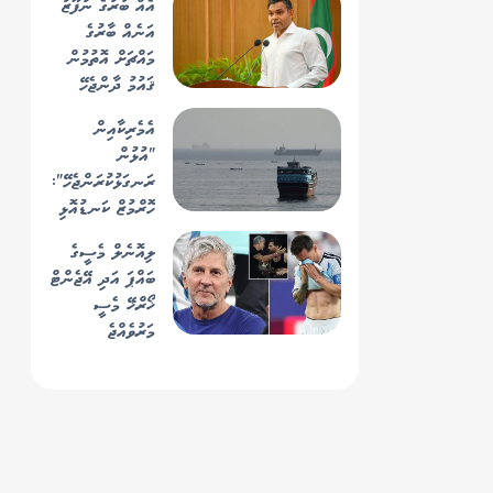
އެއް ބާރުގެ ނުފޫޒު
އަނެއް ބާރުގެ
މައްޗަށް އޮތުމުން
ޤައުމު ދާންޖެހޭ
މިސްރާބަށް ނުދޭ:
އެމެރިކާއިން
ފައިސަލް ނަސީމް
"އުޅުން
ރަނގަޅުކުރަންޖެހޭ":
ހޮރްމުޒް ކަނޑުއޮޅި
ހުޅުވާލުމުގެ
ލިއޮނެލް މެސީގެ
ޝަރުތުތައް
ބައްޕަ އަދި އޭޖެންޓް
އީރާނުން ހާމަކޮށްފި
ޚޯރްޚޭ މެސީ
މަރުވެއްޖެ