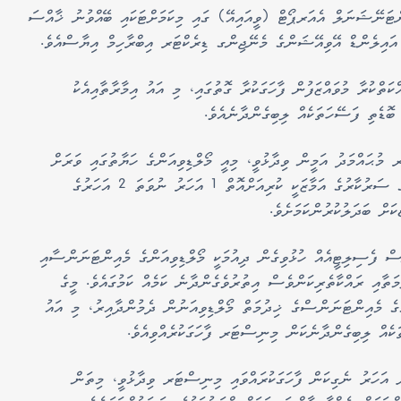
ންޓަނޭޝަނަލް އެއަރޕޯޓް (ވީއައިއޭ) ގައި މިކަމަށްޓަކައި ބޭއްވުނު ޚާއްސަ
ައިލެންޑް އޭވިއޭޝަންގެ މެނޭޖިންގ ޑިރެކްޓަރ އިބްރާހިމް އިޔާސްއެވެ.
ަތްކުރާ މުވައްޒަފުން ފާހަގަކުރާ ގޮތުގައި، މި އައު އިމާރާތާއިއެކު
ބޮޑެތި ފަސޭހަތަކެއް ލިބިގެންދާނެއެވެ.
 މުޙައްމަދު އަމީން ވިދާޅުވީ، މިއީ މޯލްޑިވިއަންގެ ހަޔާތުގައި ވަރަށް
ތާރީޚީ ދުވަހެއްކަމަށެވެ. މިނިސްޓަރ ވިދާޅުވީ، އަދުގެ ސަރުކާރުގެ އަމާޒަކީ ކުރިއަށްއޮތް 1 އަހަރު ނުވަތަ 2 އަހަރުގެ
ަށް ބަދަލުކުރުންކަމަށެވެ.
 ފެސިލިޓީއެއް ހުޅުވިގެން ދިއުމަކީ މޯލްޑިވިއަންގެ މެއިންޓަނަންސާއި
ތާއި ރައްކާތެރިކަންވެސް އިތުރުވެގެންދާނެ ކަމެއް ކަމުގައެވެ. މީގެ
ގެ މެއިންޓަނަންސްގެ ޚިދުމަތް މޯލްޑިވިއަނުން ދެމުންދާއިރު، މި އައު
އް ލިބިގެންދާނެކަން މިނިސްޓަރ ފާހަގަކުރެއްވިއެވެ.
 ފެސިލިޓީ ތައްޔާރުކުރުމަށް 10 ވަރަކަށް އަހަރު ނެގިކަން ފާހަގަކުރައްވައި މިނިސްޓަރ ވިދާޅުވީ، މިތަން