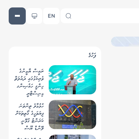
EN
ފަހުގެ
ރައީސް ޔާމީނުގެ
ވެރިކަމުގައި ދައުލަތް
ހިންގީ ހައުސިންގ
މިނިސްޓްރީ
ތެރެއިން: މެންބަރު
ހުޅުމާލެ ތިންވަނަ
ޝުޖާއު
ފިޔަވަހީގެ ގޯތިތަކަށް
ކަރަންޓު ގުޅޭނީ
ލޭންޑް ޔޫސް
ޕްލޭން ނިމުމުން