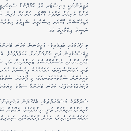
ވަޒީރުންނަކީ މިނިސްޓަރ އޮފް ހޯމްލޭންޑް ސެކިއުރިޓީ
އެންޑް އެނިމަލް ވެލްފެއާ ޑޮކްޓަރ މަރްޔަމް މާރިޔާ, 
އެޑިއުކޭޝަން ޑޮކްޓަރ އިސްމާޢީލް ޝަފީޢުގެ އިތުރުން
ނަޞީރު އިބްރާހީމް އެވެ.
މި ފޯރަމުގައި ބައިވެރިވެ، ވަޒީރުންނާ ކުރަން ބޭނުންވ
ޕީއެސްއެމްއިން ވަނީ އާންމުންނަށް ހުޅުވާލާފައެވެ. އ
ގުޅައިގެންނާއި އެސްއެމްއެސްގެ ޒަރިއްޔާއިން އަދި ސ
ވަނީ ހަމަޖައްސާފައެވެ. ހަމައެއާއެކު ޕީއެސްއެމް އެއަރ 
ދޫކުރެއްވުމަށްފަހު، ކުރަން ބޭނުންވާ ސުވާލު ލިޔުމަށްފަހު 300 އަކ
ސަރުކާރުގެ މަސައްކަތްތަކާއި ބެހޭގޮތުން ރައްޔިތުންނަށ
ކުރިއަށްގެންދިއުމަށް ވަނީ ނިންމާފައެވެ. އެގޮތުން ބައެ
ހަމަޖައްސާފައިވާއިރު، އެހެން ފޯރަމްތަކުގައި ބައިވެރިވެ