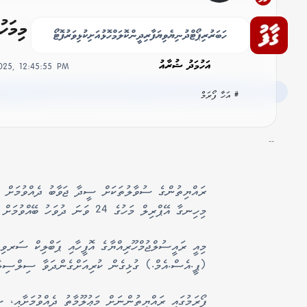
'އަހާ' ސިލްސިލާގެ ފަސްވަނަ ފޯރަމް މިމަހުގެ 24 ގަ
ހަބަރު
ރިޕޯޓް
ދުނިޔެ
ވިޔަފާރި
ދީން
ކޮލަމް
ހޮޅުއަށި
ކުޅިވަރު
ފޮޓޯ
އަހުމަދު ޝުރާއު
2025, 12:45:55 PM
# އަހާ ފޯރަމް
--
ރައްޔިތުންގެ ސުވާލުތަކަށް ސީދާ ޖަވާބު ދެއްވުމަށް 
މިހިނގާ އޭޕްރިލް މަހުގެ 24 ވަނަ ދުވަހު ބޭއްވުމަށް ނިންމައިފި އެވެ.
މިއީ ރައީސުލްޖުމްހޫރިއްޔާގެ އޮފީހާއި ޕަބްލިކް ސަރވި
(ޕީ.އެސް.އެމް.) ގުޅިގެން ކުރިއަށްގެންދަވާ ސިލްސިލާ 
ފޯރަމުގައި ރައްޔިތުންނަށް މަޢުލޫމާތު ދެއްވުމަށާއި، ސ