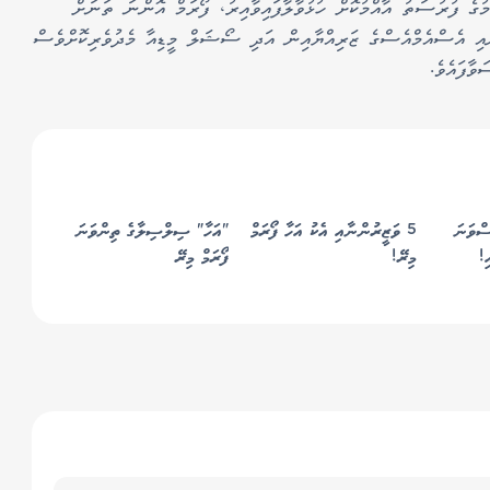
ުގެ ފުރުސަތު އާއްމުކޮށް ހުޅުވާލާފައިވާއިރު، ފޯރަމް އޮންނަ ތަނަށް
އި އެސްއެމްއެސްގެ ޒަރިއްޔާއިން އަދި ސޯޝަލް މީޑިއާ މެދުވެރިކޮށްވެސް
ވާފައެވެ.
ސްވަނަ
5 ވަޒީރުންނާއި އެކު އަހާ ފޯރަމް
"އަހާ" ސިލްސިލާގެ ތިންވަނަ
މިރޭ!
ފޯރަމް މިރޭ