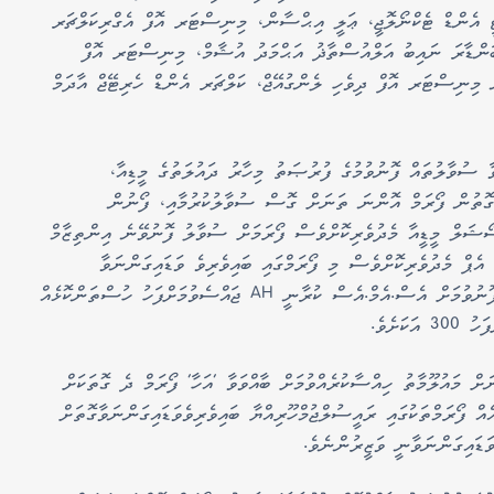
 އެންޑް ޓެކްނޯލޮޖީ، ޢަލީ އިޙްސާން، މިނިސްޓަރ އޮފް އެގްރިކަލްޗަރ
ބަންޑާރަ ނައިބު އަލްއުސްތާޛު އަޙްމަދު އުޝާމް، މިނިސްޓަރ އޮފް
 މިނިސްޓަރ އޮފް ދިވެހި ލެންގުއޭޖް، ކަލްޗަރ އެންޑް ހެރިޓޭޖް އާދަމް
ާ ސުވާލުތައް ފޮނުވުމުގެ ފުރުޞަތު މިހާރު ދައުލަތުގެ މީޑިއާ،
ެގޮތުން ފޯރަމް އޮންނަ ތަނަށް ގޮސް ސުވާލުކުރުމާއި، ފޯނުން
ޯޝަލް މީޑީއާ މެދުވެރިކޮށްވެސް ފޯރަމަށް ސުވާލު ފޮނުވޭނެ އިންތިޒާމް
އެޕް މެދުވެރިކޮށްވެސް މި ފޯރަމްގައި ބައިވެރިވެ ވަޑައިގަންނަވާ
ވަޒީރުންނާ ސުވާލުކުރެވޭނެއެވެ. މި ފޯރަމަށް ސުވާލުފޮނުވުމަށް އެސް.އެމް.އެސް ކުރާނީ AH ޖައްސެވުމަށްފަހު ހުސްތަންކޮޅެއް
ަށެވެ.
ް މައުލޫމާތު ހިއްސާކުރެއްވުމަށް ބާއްވަވާ 'އަހާ' ފޯރަމް ދެ ގޮތަކަށް
އް ފޯރަމްތަކުގައި ރައީސުލްޖުމްހޫރިއްޔާ ބައިވެރިވެވަޑައިގަންނަވާގޮތަށް
ވަޑައިގަންނަވާނީ ވަޒީރުންނެވެ.