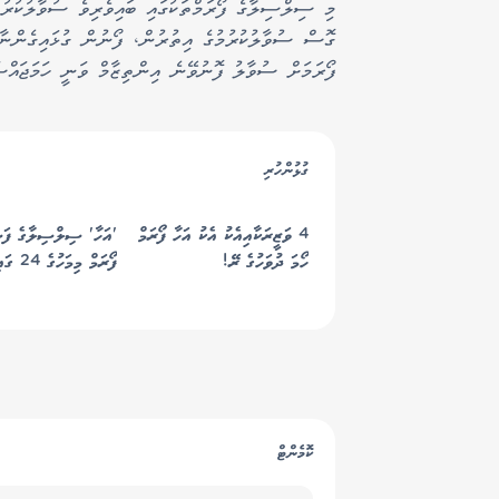
މި ސިލްސިލާގެ ފޯރަމްތަކުގައި ބައިވެރިވެ ސުވާލުކުރުމ
ގޮސް ސުވާލުކުރުމުގެ އިތުރުން، ފޯނުން ގުޅައިގެންނާ
ފޯރަމަށް ސުވާލު ފޮނުވޭނެ އިންތިޒާމް ވަނީ ހަމަޖައްސަ
ގުޅުންހުރި
4 ވަޒީރަކާއިއެކު އެކު އަހާ ފޯރަމް
'އަހާ' ސިލްސިލާގެ ފަ
ހޯމަ ދުވަހުގެ ރޭ!
ފޯރަމް މިމަހުގެ 24 ގައި!
ކޮމެންޓް