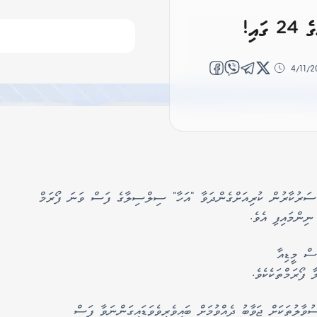
އި!
4/11/
ސަރުކާރުން ކުރިއަށްގެންދަވާ "އަހާ" ސިލްސިލާގެ ފަސް ވަނަ ފޯރަމް
ސް މީޑިއާ
ފޯރަމްތަކެކެވެ.
ުވާލުތަކަށް ޖަވާބު ދެއްވުމަށް ބައިވެރިވެވަޑައިގަންނަވާ ފަސް