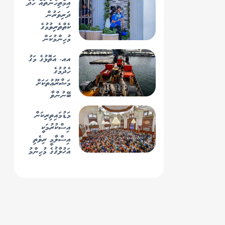
އިމްތިހާނުތައް ހަދާ
ކަމަށް ސްޓެލްކޯއިން
ދަރިވަރުން
ހާމަކޮށްފި
ކެތްތެރިވުމުގެ
މުހިންމުކަން
އއ. އަތޮޅުގެ މަގު
ހެދުމުގެ
މަޝްރޫޢުތަކަށް
ބޭނުންވާ
މެޝިނަރީތައް
މަޑުމައިތިރިކަން
އާރުޑީސީން
އިސްކުރުމަކީ
ފޮނުވަން ފަށައިފި
އިސްލާމީ ރިވެތި
އަޚުލާޤުގެ މުހިންމު
ބައެއް: ހުކުރު ޚުޠުބާ