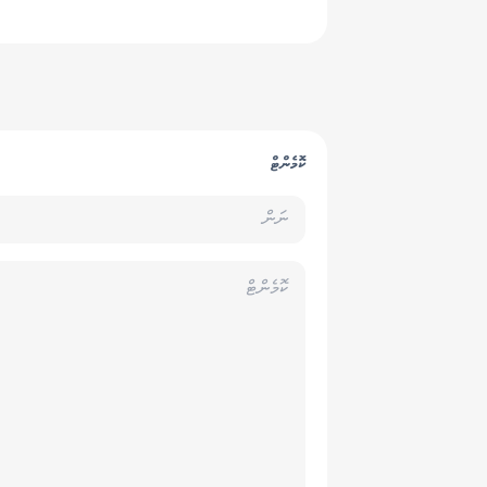
ކޮމެންޓް