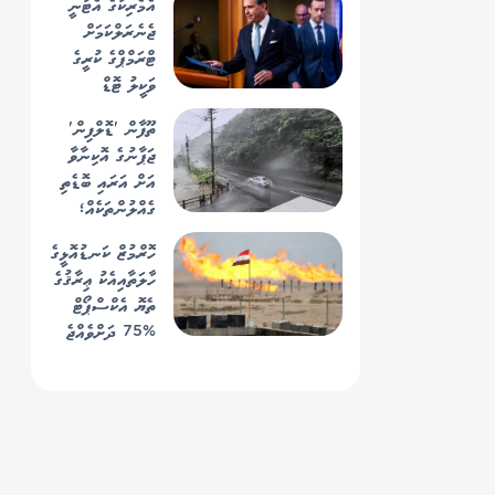
އެމެރިކާގެ އެޓާނީ
ޖެނެރަލްކަމަށް
ޓްރަމްޕްގެ ކުރީގެ
ވަކީލު ޓޮޑް
ބްލާންޗް!
ތޫފާން 'ޑޮލްފިން'
ޖަޕާނުގެ އޮކިނާވާ
އަށް އަރައި ބޮޑެތި
ގެއްލުންތަކެއް؛
ތޫފާނުގެ މިސްރާބު
ހޮރްމުޒް ކަނޑުއޮޅީގެ
މިހާރު ހުރީ
ހާލަތާއިއެކު ޢިރާޤުގެ
ޗައިނާއަށް!
ތެޔޮ އެކްސްޕޯޓް
%75 ދަށްވެއްޖެ