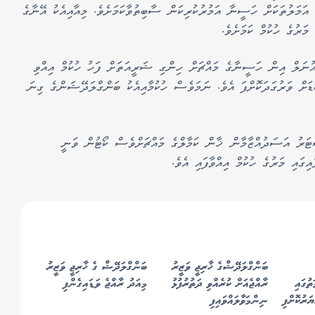
އަމަލުތަކަށް ހަސީނާ އަމުރުކުރިކަން ސާބިތުވާކަމަށެވެ. މިއާއިއެކު އޭނާގެ
މަރުގެ ހުކުމް ކަމަށެވެ.
ނަލް އިން ހަސީނާގެ މައްޗަށް ހިންގި ޝަރީއަތަށް ފަހު ހުކުމް އިއްވި
ަށް ވަރުގަދަކޮށްފަ އެވެ. ނަމަވެސް ހުކުމާއިއެކު ބަންގްލަދޭޝަންގެ ގިނަ
ަރު އަސަދުއްޒާމާން ޚާން ކަމާލްގެ މައްޗަށްވެސް ކޯޓުން ވަނީ
ގައި މަރުގެ ހުކުމް އިއްވާފައި އެވެ.
ބަންގްލަދޭޝްގެ ޚާރިޖީ ވަޒީރު
ބަންގްލަދޭޝް ގެ ޚާރިޖީ ވަޒީރު
ތުގައި
ރާއްޖެއަށް ކުރެއްވި ދަތުރުފުޅު
މިއަދު ރާއްޖެ ވަޑައިގެންފި
ނިންމަވާލައްވައިފި