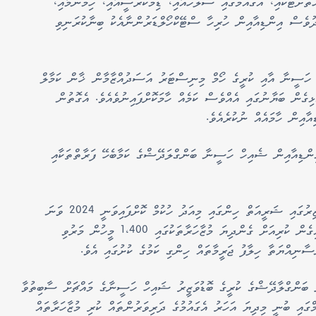
ަށްޓަކައި، އެގައުމުގައި ސުލްހައާއި، ޑިމޮކްރަސީއާއި، ހިމެނުމާއި،
ަދުވެސް އިންޑިއާއިން ހުރިހާ ސްޓޭކްހޯލްޑަރުންނާއެކު ބިނާކުރަނިވި
ި ހަސީނާ އާއި ކުރީގެ ހޯމް މިނިސްޓަރު އަސަދުއްޒާމާން ޚާން ކަމާލް
ިގެން ބަޔާނުގައި އެއްވެސް ކަމެއް ހާމަކޮށްފައިނުވެއެވެ. އެގޮތުން
އާއިން ހާމައެއް ނުކުރެއެވެ.
ންޑިއާއިން ޝެއިހް ހަސީނާ ބަންގްލަދޭޝްގެ ކަމާބެހޭ ފަރާތްތަކާއި
އުމުރުން 78 އަހަރުގެ ހަސީނާގެ މައްޗަށް ޣައިރު ހާޒިރުގައި ޝަރީއަތް ހިންގައި މިއަދު ހުކުމް ކޮށްފައިވަނީ 2024 ވަނަ
އަހަރުގެ މެދުތެރޭގައި އެގައުމުގެ ޒުވާނުން އިސްނަގައިގެން ކުރިއަށް ގެންދިޔަ މުޒާހަރާތަކުގައި 1،400 މީހުން މަރުވި
ނިއްޔަތާ ހިލާފު ޖަރީމާތައް ހިންގި ކަމުގެ ކުށުގައި އެވެ.
ް ބަންގްލާދޭޝްގެ ކުރީގެ ބޮޑުވަޒީރު ޝައިހް ހަސީނާގެ މައްޗަށް ސާބިތުވާ
ްގައި ބުނީ މިދިޔަ އަހަރު އެގައުމުގެ ދަރިވަރުންތައް ކުރި މުޒާހަރާތައް