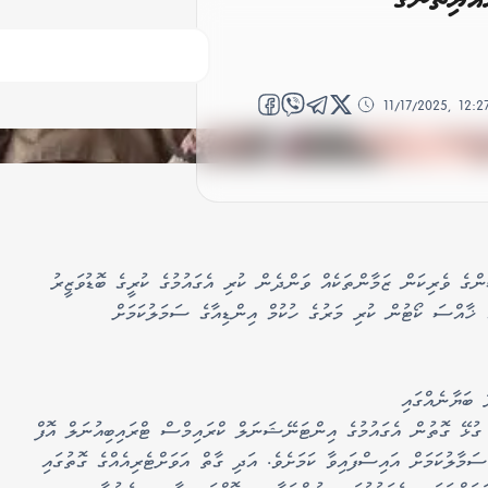
11/17/2025, 12:
ްގެ ވެރިކަން ޒަމާންތަކެއް ވަންދެން ކުރި އެގައުމުގެ ކުރީގެ ބޮޑުވަޒީރު
ޚާއްސަ ކޯޓުން ކުރި މަރުގެ ހުކުމް އިންޑިއާގެ ސަމަލުކަމަށް
 ބަޔާނެއްގައި
ުޅޭ ގޮތުން އެގައުމުގެ އިންޓަނޭޝަނަލް ކްރައިމްސް ޓްރައިބިއުނަލް އޮފް
މާލުކަމަށް އައިސްފައިވާ ކަމަށެވެ. އަދި ގާތް އަވަށްޓެރިއެއްގެ ގޮތުގައި