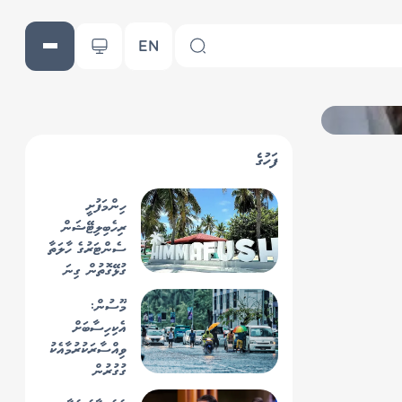
EN
ފަހުގެ
ހިންމަފުށީ
ރިހެބިލިޓޭޝަން
ސެންޓަރުގެ ހާލަތާ
ގުޅޭގޮތުން ގިނަ
ސުވާލުތަކެއް ހިމެނޭ
މޫސުން:
ސިޓީއެއް
އެކިހިސާބަށް
މިނިސްޓަރ
ވިއްސާރަކުރުމާއެކު
އިހުސާނަށް!
ގުގުރުން
އެކަށީގެންވޭ!