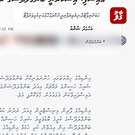
މަސްލަހަތު - އިންޑިއާ
ހަބަރު
ރިޕޯޓް
ދުނިޔެ
ވިޔަފާރި
ދީން
ކޮލަމް
ހޮޅުއަށި
ކުޅިވަރު
ފޮޓޯ
އަހުމަދު ޝުރާއު
27:35 PM
# ބަންގްލަދޭޝް
އިންޑިއާގެ ހިމާޔަތުގައި ހުންނަވަނިކޮށް ބަންގްލަދޭޝަނ
ޝެއިހް ހަސީނާގެ މައްޗަށް މިއަދު ބަންގްލަދޭޝަންގެ 
އައިސްފައިވާކަން އެގައުމުން ހާމަކޮށްފި އެވެ.
އިންޑިއާގެ ފޮރިން މިނިސްޓްރީން މިއަދު ނެރުނު ކުރު
ބަންގްލަދޭޝްގެ ކުރީގެ ބޮޑުވަޒީރު ޝެއިޚް ހަސީނާއާ ގ
ބަންގްލަދޭޝް އިން އިއުލާން ކުރި ހުކުމް އިންޑިއާގެ ސަ