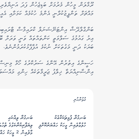
ރޫޅާލަން މީހުން މެރުމަށް ބަޑިޖެހުން ފަދަ އަނިޔާވެރި 
މައްޗަށް ތަންފީޒުކުރާނީ އެންމެ ހުކުމެއް ކަމަށާއި އެއީ 
ބަންގްލާދޭޝް އިންޓަނޭޝަނަލް ކްރައިމްސް ޓްރައިބިއު
އިރު ގައުމުގެ ސަލާމަތީ ކަންތައްތައް ވަނީ ވަރަށް ބޮޑ
ބަޔަކު ދަނީ މަގުތަކަށް ނުކުމެ އުފާފާޅުކުރަމުންނެވެ.
ހަސީނާގެ އިތުރުން އޭނާގެ ސަރުކާރުގެ ހޯމް މިނިސްޓ
އިންސާނިއްޔަތާ ޚިލާފު ޖަރީމާތަކެއް ހިންގި މައްސަލައި
ގުޅުންހުރި
ބަނގުރާ ފުޅިތަކަކާއެކު
ބަނގުރާ ވިއްކައި
ހުޅުމާލެއިން މީހަކު ހައްޔަރުކޮށްފި
ވިޔަފާރިކުރާކަމުގެ ތުހުމަ
މާލެއިން 2 މީހަކު ހައްޔަރުކޮށްފި