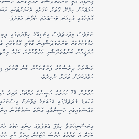
އިންޑިއާ އޮތީ ބަންގްލަދޭޝްގެ ރައްޔިތުންގެ މަސްލަހަތ
ހަމަޖެހުން ހިމެނޭ ގޮތަށް ކަމަށާއި އެކަމަށްޓަކައި އަބ
ގޮތެއްގައި ގުޅިގެން މަސައްކަތް ކުރާނެ ކަމަށެވެ.
ނަމަވެސް މިވަގުތުވެސް އިންޑިއާގެ ހިމާޔަތުގައި ތިބ
ހަވާލުކުރުމަށް ބަންގްލަދޭޝްއިން ގޮވާލި ގޮވާލުމާއި ގުޅ
އެދެމީހުން ބަންގްލަދޭޝާައި ހަވާލުކުރާނެ ކަމެއް އިންޑި
މަޝްރަހު ދިރާސާކުރާ ފަރާތްތަކުން ބުނާ ގޮތުގައި އި
ހަވާލުކުރުން ވަރަށް ނާދިރެވެ.
މައްސަލައިގައި ހަސީނާއާއި އޭނާގެ ސަރުކާރުން އިންސާ
އިންސާނިއްޔަތާ ހިލާފް އަމަލުތައް ހިންގި ކަމުގެ ކުށ
ކަމަށް އެ ގައުމުގެ ހާއްސަ ކޯޓަކުން މިއަދު ކުރި ހުމުމ