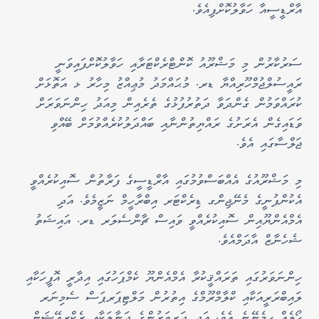
އާރްޑީސީއާ ހަވާލުކޮށްފިއެވެ.
ސަރުކާރުން މި މަޝްރޫއު ކޮންޓްރެކްޓަރާއި ހަވާލުކޮށްފައިވަނީ
ރައީސުލްޖުމްހޫރިއްޔާ ޑރ. މުޙައްމަދު މުޢިއްޒު މިހާރު ޅ އަތޮޅަށް
ކުރައްވަމުން ގެންދަވާ ދަތުރުފުޅުގެ ތެރެއިން މިއަދު ހިންނަވަރަށް
ވަޑައިގެން އެރަށުގެ ރައްޔިތުންނާއި ބައްދަލުކުރެއްވުމަށް ބޭއްވި
ޖަލްސާގައި އެވެ.
މި މަޝްރޫއުގެ އެއްބަސްވުމުގައި އާރްޑީސީގެ ފަރާތުން ސޮއިކުރެއްވީ
އެކުންފުނީގެ މެނޭޖިންގ ޑިރެކްޓަރ އިބްރާހީމް ނަޒީމެވެ. އަދި
އެމްއެންޔޫއިން ސޮއިކުރެއްވީ ވައިސް ޗާންސެލަރ ޑރ. އައިޝަތު
ޝެހެނާޒް އާދަމްއެވެ.
ހިންނަވަރުގައި ތަރައްޤީކުރާ އެމްއެންޔޫ ކެމްޕަހުގައި އިދާރީ އޮފީހަކާއި
ލައިބްރަރީއަކާއި ކްލާމްރޫމްގެ އިތުރުން މަލްޓިޕަރޕަސް ސެމިނަރ
ހޯލެއް ހިމެނޭނެ އެވެ. އަދި ދަރިވަރުންގެ ދަނާލަކާއި ރެކްރިއޭޝަން