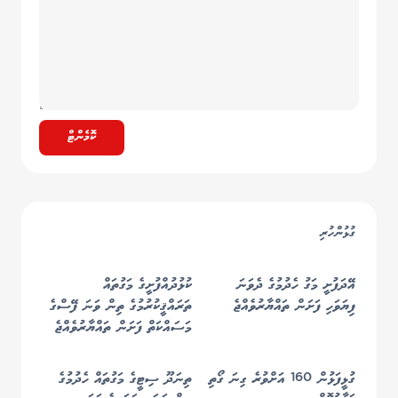
ކޮމެންޓް
ގުޅުންހުރި
އޭދަފުށީ މަގު ހެދުމުގެ ދެވަނަ
ކުޅުދުއްފުށީގެ މަގުތައް
ފިޔަވަހި ފަށަން ތައްޔާރުވެއްޖެ
ތަރައްޤީކުރުމުގެ ތިން ވަނަ ފޭސްގެ
މަސައްކަތް ފަށަން ތައްޔާރުވެއްޖެ
ގުޅީފަޅުން 160 އަށްވުރެ ގިނަ ގޯތި
ތިނަދޫ ސިޓީގެ މަގުތައް ހެދުމުގެ