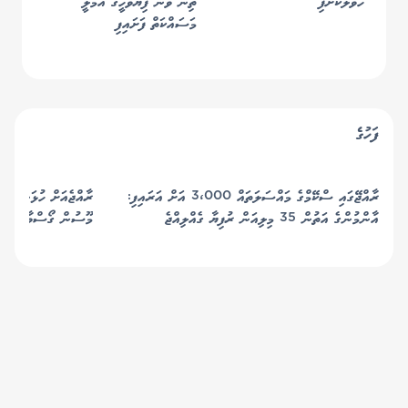
ހަވާލުކޮށްފި
ތިން ވަނަ ފިޔަވަހީގެ އަމަލީ
މަސައްކަތް ފަށައިފި
ފަހުގެ
ރާއްޖޭގައި ސްކޭމްގެ މައްސަލަތައް 3،000 އަށް އަރައިފި:
ރާއްޖެއަށް ހުޅަނގު މޫސ
އާންމުންގެ އަތުން 35 މިލިއަން ރުފިޔާ ގެއްލިއްޖެ
މޫސުން ގޯސްވާނެކަމަށް