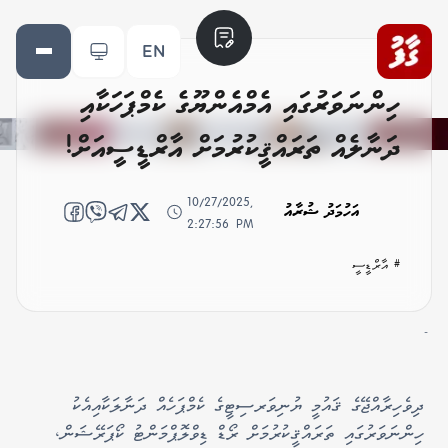
EN
ހިންނަވަރުގައި އެމްއެންޔޫގެ ކެމްޕަހަކާއި
ދަނާލެއް ތަރައްޤީކުރުމަށް އާރްޑީސީއަށް!
10/27/2025,
އަހުމަދު ޝުރާއު
2:27:56 PM
# އާރްޑީސީ
-
ދިވެހިރާއްޖޭގެ ޤައުމީ ޔުނިވަރސިޓީގެ ކެމްޕަހެއް ދަނާލަކާއިއެކު
ހިންނަވަރުގައި ތަރައްޤީކުރުމަށް ރޯޑް ޑިވްލޮޕްމަންޓު ކޯޕަރޭޝަން،