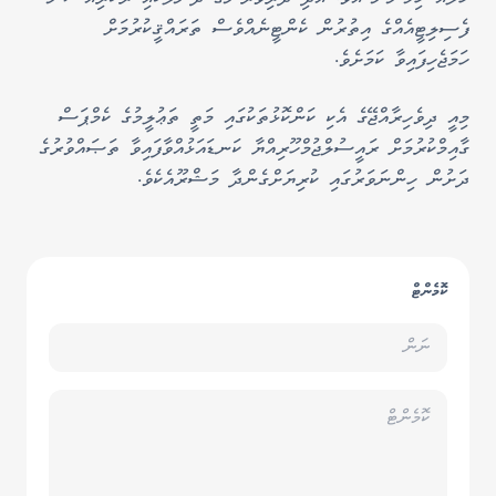
ފެސިލިޓީއެއްގެ އިތުރުން ކެންޓީނެއްވެސް ތަރައްޤީކުރުމަށް
ހަމަޖެހިފައިވާ ކަމަށެވެ.
މިއީ ދިވެހިރާއްޖޭގެ އެކި ކަންކޮޅުތަކުގައި މަތީ ތަޢުލީމުގެ ކެމްޕަސް
ގާއިމްކުރުމަށް ރައީސުލްޖުމްހޫރިއްޔާ ކަނޑައަޅުއްވާފައިވާ ތަޞައްވުރުގެ
ދަށުން ހިންނަވަރުގައި ކުރިޔަށްގެންދާ މަޝްރޫއެކެވެ.
ކޮމެންޓް