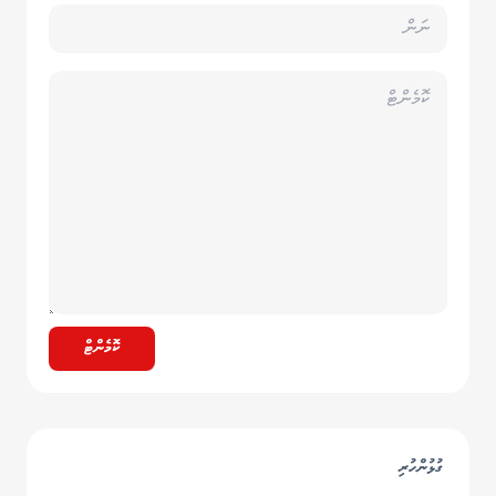
ކޮމެންޓް
ގުޅުންހުރި