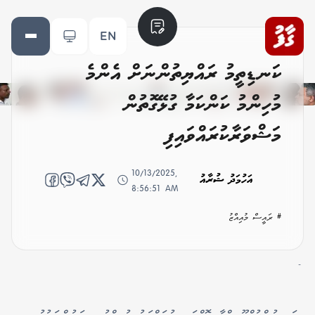
EN
ކަނޑިތީމު ރައްޔިތުންނަށް އެންމެ
މުހިންމު ކަންކަމާ ގުޅޭގޮތުން
މަޝްވަރާކުރައްވައިފި
10/13/2025,
އަހުމަދު ޝުރާއު
8:56:51 AM
# ރައީސް މުއިއްޒު
-