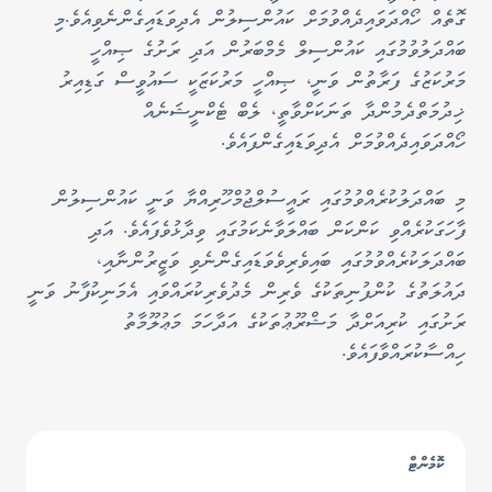
ގޮތެއް ހޯއްދަވައިދެއްވުމަށް ކައުންސިލުން އެދިވަޑައިގެންނެވިއެވެ.
މި
ބައްދަލުވުމުގައި ކައުންސިލް މެމްބަރުން އަދި ރަށުގެ ޞިއްހީ
މަރުކަޒުގެ ފަރާތުން ވަނީ، ޞިއްހީ މަރުކަޒަކީ ސައުވީސް ގަޑިއިރު
ޚިދުމަތްދެމުންދާ ތަނަކަށްވާތީ، ލެބް ޓެކްނީޝަނެއް
ހޯއްދަވައިދެއްވުމަށް އެދިވަޑައިގެންފައެވެ.
މި ބައްދަލުކުރެއްވުމުގައި ރައީސުލްޖުމްހޫރިއްޔާ ވަނީ ކައުންސިލުން
ފާހަގަކުރެއްވި ކަންކަން ބައްލަވާނެކަމުގައި ވިދާޅުވެފައެވެ. އަދި
ބައްދަލަކުރެއްވުމުގައި ބައިވެރިވެވަޑައިގެންނެވި ވަޒީރުންނާއި،
ދައުލަތުގެ ކުންފުނިތަކުގެ ވެރިން މެދުވެރިކުރައްވައި އެމަނިކުފާނު ވަނީ
ރަށުގައި ކުރިއަށްދާ މަޝްރޫޢުތަކުގެ އަދާހަމަ މަޢުލޫމާތު
ހިއްސާކުރައްވާފައެވެ.
ކޮމެންޓް