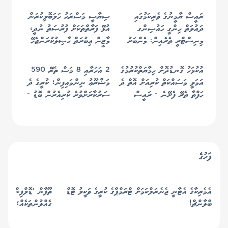
ރައީސް ޔާމީނުގެ ވެރިކަމުގައި
ސިޔާސީ މަސްރަޙު ހަލަބޮލިކުރަން
ދައުލަތް ހިންގީ ހައުސިންގ
އުޅޭ ފަރާތްތަކަށް ފުރުޞަތު ނުދީ،
މިނިސްޓްރީ ތެރެއިން: މެންބަރު
މާޒީން ޢިބުރަތް ޙާޞިލުކުރަންޖެހޭ
ޝުޖާއު
- ރައީސް
އުކުޅަހު ގޮނޑުދޮށް ހިމާޔަތްކުރުމުގެ
2 އަހަރާއި 8 މަސް ތެރޭ 590
އަމަލީ މަސައްކަތް ކުރިއަށް އޮތް ދެ
މަޝްރޫޢު ނިންމައިފިން؛ ކުރީގެ ދެ
ހަފްތާ ތެރޭ ފެށޭނެ - ރައީސް
ސަރުކާރަށްވުރެ ކުރިއެރުން ބޮޑު -
ރައީސް
ފަހުގެ
އެމެރިކާގެ އެޓާނީ ޖެނެރަލްކަމަށް ޓްރަމްޕްގެ ކުރީގެ ވަކީލު ޓޮޑް
ތޫފާން 'ޑޮލްފިން' ޖަޕާ
ބްލާންޗް!
ގެއްލުންތަކެއް؛ ތޫފާނު