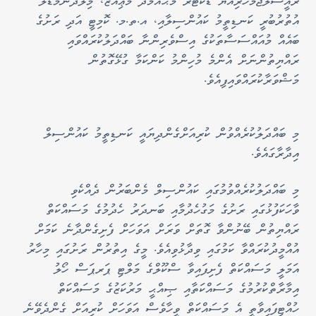
ރައީސުލްޖުމްހޫރިއްޔާ ޑޮކްޓަރ މުޙައްމަދު މުޢިއްޒު، މިލަދުންމަޑުލު
އުތުރުބުރީ ކަނޑިތީމު ކައުންސިލާއި، އ.ތ.މ. ކޮމިޓީ އަދި ރަށުގެ
ބައެއް މުއައްސަސާތަކުގެ އިސްވެރިންނާ ބައްދަލުކުރައްވައި
ރައްޔިތުންނަށް އެންމެ މުހިންމު ކަންކަމާ ގުޅޭގޮތުން
މަޝްވަރާކުރައްވައިފިއެވެ.
މި ބައްދަލުކުރެއްވުން ކުރިއަށްގެންދިޔައީ ކަނޑިތީމު ކައުންސިލް
އިދާރާގައެވެ.
މި ބައްދަލުކުރެއްވުމުގައި ކައުންސިލް މެންބަރުން ދެއްކެވި
ވާހަކަފުޅުގައި ރަށުގެ މަގުހެދުމާއި ބަނދަރު ހެދުމުގެ މަސައްކަތް
ރައްޔިތުން ބޭނުންވާ ގޮތަށް ވަރަށް އަވަހަށް ފެށިގެންދާނެ ކަމަށް
އުއްމީދުކުރައްވާ ކަމުގައި ވިދާޅުވިއެވެ. މީގެ އިތުރުން ރަށުގައި މިހާރު
އަމަލީ މަސައްކަތް ފެށިފައިވާ ސްކޫލްގެ މަލްޓި ޕަރޕަސް ހޯލު
އިމާރާތްކުރުމުގެ މަސައްކަތާއި ޞިއްޙީ މަރުކަޒުގެ މަސައްކަތް
ހުއްޓިފައިވާތީ އެ މަސައްކަތް ވީހާވެސް އަވަހަށް ކުރިއަށް ގެންދެވޭނެ