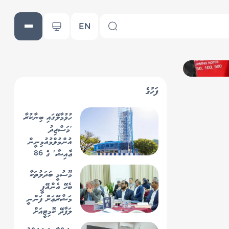
EN
ފަހުގެ
ހުޅުމާލޭގައި ބިނާކުރާ
'މަސްޖިދު
އުންމުލްމުއުމިނީން
ޢާއިޝާ' ގެ 86
އިންސައްތަ
މޫސުމީ ބަދަލުތަކާ
މަސައްކަތް ނިމިއްޖެ
ބެހޭ އެންއޭޕީ
މަޝްރޫޢަށް ފަންނީ
ލަފާދޭ ކޮމިޓީއަށް
މެންބަރުން ހޯދަނީ