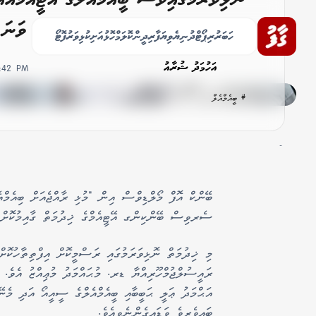
މި ހިދުމަތް މިއަދު ފެށުނު ހދ ގެ 4 ވަނަ ރަށް!
ހަބަރު
ރިޕޯޓް
ދުނިޔެ
ވިޔަފާރި
ދީން
ކޮލަމް
ހޮޅުއަށި
ކުޅިވަރު
ފޮޓޯ
އަހުމަދު ޝުރާއު
0:42 PM
# ބީއެމްއެލް
-
ބޭންކް އޮފް މޯލްޑިވްސް އިން "މުޅި ރާއްޖެއަށް ބިއެމ
ސެރވިސް ބޭންކިންގ އޭޓީއެމްގެ ޚިދުމަތް ގާއިމުކޮށްފި
މި ޚިދުމަތް ނޮޅިވަރަމުގައި ރަސްމީކޮށް އިފްތިތާހުކޮށް
ރައީސުލްޖުމްހޫރިއްޔާ ޑރ. މުޙައްމަދު މުޢިއްޒު އެވެ. 
އަޙްމަދު ޢަލީ ޙަބީބާއި ބީއެމްއެލްގެ ސީއީއޯ އަދި މެނ
ބައިވެރިވެ ވަޑައިގެންނެވިއެވެ.