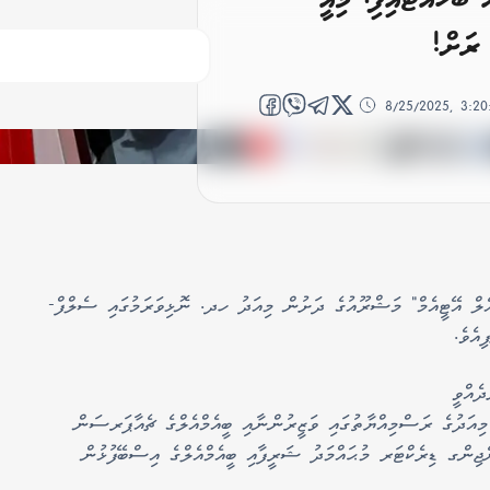
8/25/2025, 3:2
ްއެލް އޭޓީއެމް" މަޝްރޫއުގެ ދަށުން މިއަދު ހދ. ނޮޅިވަރަމުގައި ސެލްފް-
އެވެ.
ދެއްވީ
މިއަދުގެ ރަސްމިއްޔާތުގައި ވަޒީރުންނާއި ބީއެމްއެލްގެ ޗެއާޕަރސަން
ޭޖިންގ ޑިރެކްޓަރ މުޙައްމަދު ޝަރީފާއި ބީއެމްއެލްގެ އިސްބޭފުޅުން