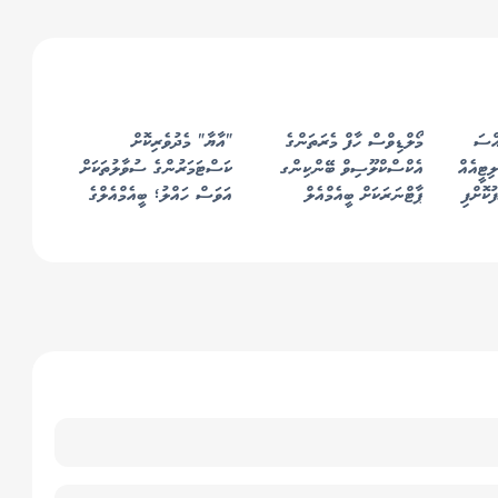
ްސަ
މޯލްޑިވްސް ހާފް މެރަތަންގެ
"އާޔާ" މެދުވެރިކޮށް
ޓީއެއް
އެކްސްކްލޫސިވް ބޭންކިންގ
ކަސްޓަމަރުންގެ ސުވާލުތަކަށް
ުކޮށްފި
ޕާޓްނަރަކަށް ބީއެމްއެލް
އަވަސް ހައްލު؛ ބީއެމްއެލްގެ
ޑިޖިޓަލް ބޭންކިންގ އައު
ހަރުފަތަކަށް!