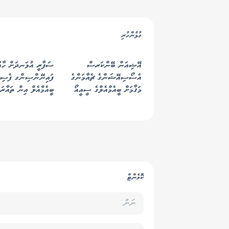
ގުޅުންހުރި
އޭޝިއަން ބޭންކަރސް
ސަފާރީ އުޅަނދަށް ހާއ
އެސޯސިއޭޝަންގެ ޗެއާމަންގެ
ފައިނޭންސިންގ ފެސިލި
މަޤާމަށް ބީއެމްއެލްގެ ސީއީއޯ
ބީއެމްއެލް އިން ތައާރަފ
ކޮމެންޓް