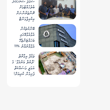
ސަމްޕާ ސަރަހައްދު
ބެލެހެއްޓުމަށް
ރޭންޖަރުންނަށް
އިކުއިޕްމަންޓް
ހަވާލުކޮށް ތަމްރީނު
ބޭންކުތަކުން
ދޭން ފަށައިފި
އެމްއެމްއޭގައި
ބަހައްޓަންޖެހޭ
އެމްއާރުއާރު %11
އަށް މަތިކޮށް،
ވަޤުފް އިމާރާތް
އަންނަ އަހަރު
'ދާރުލް އަރުޤަމް' ގެ
%13 އަށް
އަމަލީ މަސައްކަތް
ބޮޑުކުރަނީ
ފެށިގެން ކުރިއަށް!