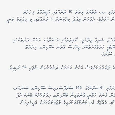
ބީއެމްއެލުން ބުނީ އެ ބޭންކުގެ އަމާޒަކީ މި ހަފްތާ ތެރޭގައި ހދ. އަތޮޅުގެ އިތުރު 10 ރަށެއްގައި އޭޓީއެމްގެ ޚިދުމަތް
ގާއިމުކޮށް، މުޅި އަތޮޅަށް އޭޓީއެމްގެ ޚިދުމަތް ފުޅާކުރުން ކަމަށެވެ. އެގޮތުން މިއަދު މިހާތަނަށް 4 ރަށެއްގައި މި ހިދުމަތް ވަނީ
މަދު ޝަރީފް ވިދާޅުވީ، ނޮޅިވަރަމާއި އެ އަތޮޅުގެ އެހެން ރަށްތަކުގައި
ަންޓަކީ މުޖުތަމައުތަކަށް ވީހާވެސް ގާތުން ބޭންކިންގ ޚިދުމަތް
ކަމަށެވެ.
" މިހާރު މިރަށުގެ ރައްޔިތުންނާއި ރަށަށް ޒިޔާރަތްކުރާ ފަރާތްތަކަށްވެސް އެހެން ރަށަކަށް ދަތުރުކުރަން ނުޖެހި 24 ގަޑިއިރު
މުޅި ރާއްޖެ ހިމެނޭ ބޭންކިންގ ވިއުގަޔަކާއެކު 20 އަތޮޅުގައި 41 ބްރާންޗް، 146 ސެލްފްސަރވިސް ބޭންކިންގ ސެންޓަރ،
ުރުން އެންމެ ޒަމާނީ އޮންލައިން ބޭންކިންގ ހިދުމަތާއެކު ބޭންކް އޮފް
އި ރާއްޖޭގެ އެކި ކަންކޮޅުތަކުގައިވާ މުޖުތަމައުތަކަށް އެހީތެރިކަން