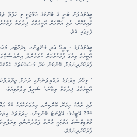
ފެށިފައި އެވެ.
ބީއެމްއެލްގެ ސީއީއޯ އަދި މެނޭޖިންގ ޑިރެކްޓަރ މުޙައް
އޭޓީއެމް ވިއުގަ ފުޅާކުރުމަށް ކުރަމުންދާ އިންވެސްޓްމ
ފޯރުކޮށްދިނުމަށް ބޭންކުން ކުރާ މަސައްކަތުގެ ހެއްކެއް 
އޭޓީއެމްގެ ޚިދުމަތް ލިބޭނެ." ޝަރީފް ވިދާޅުވިއެވެ.
204 އޭޓީއެމް، އޭޖެންޓު ބޭންކިންގ ހިދުމަތުގެ އިތ
މޯލްޑިވްސްގެ އަމާޒަކީ އާންމު ފަރުދުންނާއި ވިޔަފާރިތަކާ
ފޯރުކޮށްދިނުމެވެ.