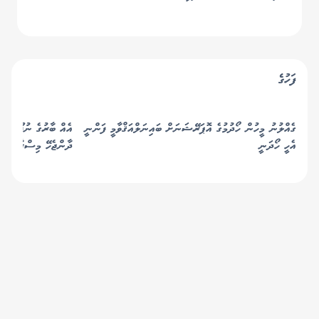
ފަހުގެ
ގެއްލުނު މީހުން ހޯދުމުގެ އޮޕަރޭޝަނަށް ބައިނަލްއަޤްވާމީ ފަންނީ
އެއް ބާރުގެ ނުފޫޒު އަނ
އެހީ ހޯދަނީ
ދާންޖެހޭ މިސްރާބަށް 