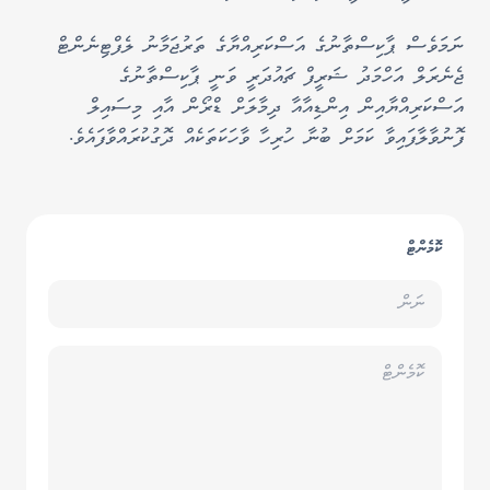
ނަމަވެސް ޕާކިސްތާނުގެ އަސްކަރިއްޔާގެ ތަރުޖަމާނު ލެފްޓިނެންޓް
ޖެނެރަލް އަހްމަދު ޝަރީފް ޗައުދަރީ ވަނީ ޕާކިސްތާނުގެ
އަސްކަރިއްޔާއިން އިންޑިއާއާ ދިމާލަށް ޑްރޯން އާއި މިސައިލް
ފޮނުވާލާފައިވާ ކަމަށް ބުނާ ހުރިހާ ވާހަކަތަކެއް ދޮގުކުރައްވާފައެވެ.
ކޮމެންޓް