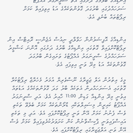
އިންޑިއާގެ ބެލުމުގެ ދަށުގައި އޮތް ސްރީނަގަރު އެއާޕޯޓު
ސަރަހައްދުގައި ބާރުގަދަ ގޮވުންތަކެއްގެ އަޑު އިވިފައިވާ ކަމަށް
ރިޕޯޓުތައް ބުނެފި އެވެ.
އިންޑިއާގެ އޮފިޝަލުންނާ ހަވާލާދީ ނިއުސް އެޖެންސީ ރޮއިޓާސް އިން
ރިޕޯޓްކޮށްފައިވާ ގޮތުގައި އިންޑިއާގެ ބާރުގެ ދަށުގައި އޮންނަ ކަޝްމީރު
ސަރަހައްދުގެ ސްރީނަގަރު އެއާޕޯޓުގެ ވަށައިގެން ބާރުގަދަ
ގޮވުންތަކެއް އަޑު މިރޭ ވަނީ އިވިފައި އެވެ.
މީގެ އިތުރުން އަލް ޖަޒީރާގެ ނޫސްވެރިޔާ އުމަރު މެހެރާޖް ރިޕޯޓުކުރާ
ގޮތުގައި އެސަރަހައްދން އެތަކެއް ބާރު ގަދަ ގޮވުންތަކެއްގެ އަޑުތައް
އިވުނީ މިރޭ އިންޑިއާ ގަޑިން 11:00 ހާއިރު އެވެ. އަދި ސްރީނަގަރު
އެއާޕޯޓު ކައިރީން މިސައިލްތަކާއި ޑްރޯންތަކެއް ކަމަށް ބެލެވޭ ތަކެތި
ވެސް ފެނުނު ކަމަށް އޭނާ ވަނީ ރިޕޯޓުކޮށްފައި އެވެ. އަދި މި ތަކެތި
އައިސްފައިވަނީ ޕާކިސްތާނުން ކަން ކަށަވަރުކުރެވިފައިވާ ކަމަށް ވެސް
އޭނާ ވަނީ އަލްޖަޒީރާގައި ރިޕޯޓުކޮށްފައި އެވެ.