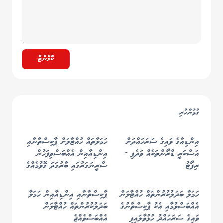
ކޮމެންޓް
ގުޅުންހުރި
އިންޑިއާގެ ވައިގެ ސަރަހައްދަށް
ހަމަލާތައް ހުއްޓާލަށް ޕާކިސްތާނާއި
އަސްކަރީ ޑްރޯންތަކެއް ވަދެފި -
އިންޑިއާއިން އެއްބަސްވިފަހުން
ރިޕޯޓު
ސްރީނަގަރުގައި ބާރުގަދަ ގޮވުމެއްގެ
އަޑު!
ހަމަލާ ބަދަލުކުރުންތައް ހުއްޓާލަން
ޕާކިސްތާނާއި އިންޑިއާއިން ހަމަލާ
އެއްބަސްވުމާއި އެކު ޕާކިސްތާނުގެ
ބަދަލުކުރުންތައް ހުއްޓާލަން
ވައިގެ ސަރަހައްދު ހުޅުވާލައިފި
އެއްބަސްވެއްޖެ