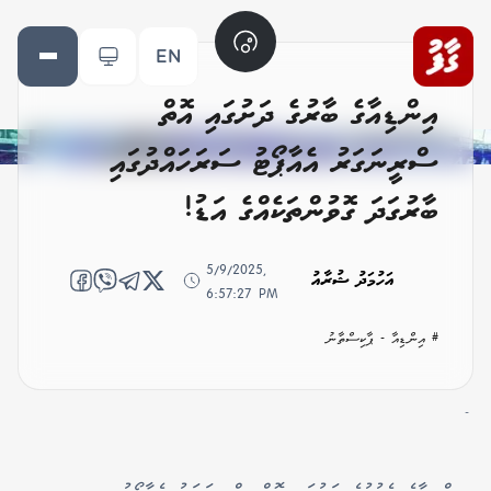
EN
އިންޑިއާގެ ބާރުގެ ދަށުގައި އޮތް
ސްރީނަގަރު އެއާޕޯޓު ސަރަހައްދުގައި
ބާރުގަދަ ގޮވުންތަކެއްގެ އަޑު!
5/9/2025,
އަހުމަދު ޝުރާއު
6:57:27 PM
# އިންޑިއާ - ޕާކިސްތާނު
-