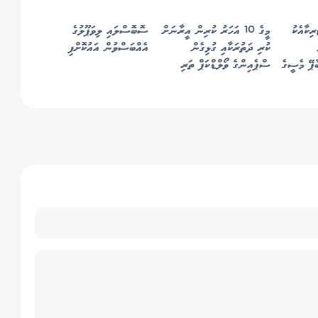
ރިކާއެކު
މީގެ 10 އަހަރު ކުރިން އީރާނަށް
ސޮބޮސްލައި ލިވަޕޫލުގެ
ކުރި ދަތުރަކާއި ގުޅިގެން
އެއްބަސްވުން އައުކޮށްފި
ާޕޭ މެސީގެ
ސްޕެއިންގެ ވޯލްޑްކަޕް ތަރި
ކަޕްޑެވިލާއަށް އެމެރިކާއަށް
އެތެރެވުމަށް "އީއެސްޓީއޭ"
ނުލިބުނު