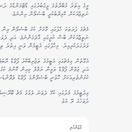
ނަތިޖާއަކުން ކާމިޔާބުކުރީ ބާސެލޯނާ އިންނެވެ.
ނަތީޖާއަކުން ބާސާ ކުރީގައި އޮވެގެންނެވެ. އަދި ދެވަނ
ވަރުގަދަކުރިއިރު، މިހާފުގައި އެޓީމުން ވަނީ އިތުރު ތި
އެގޮތުން މިމެޗުގައި އެޓީމުގެ ތަޖުރިބާކާރު ފޯވާޑް ރޮބަ
އަދި ޒުވާން ފޯވާޑް ލަމީން ޔަމާލް މިއިން ކޮންމެ ކުޅުނ
ކުޅުންތެރިއަކަށް ހޮވުނީ ބާސެލޯނާގެ ފޯވާޑް ލެވޮންޑަސ
ދުވަހުގެ ރޭ އެވެ.
ގުޅުންހުރި