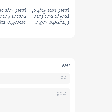
ވޯލްޑްކަޕް: ވަރުގަދަ ޓީމަކާއި ޖެހި
ވޯލްޑްކަޕް: ސަކާގެ ހެޓް
އާޖެންޓީނާގެ އަސްލު ފެންވަރު
އިންްގްލެންޑް ތިންވަނަ
ފެނިގެންދިޔައިރު، ސްޕެއިން
ކަށަވަރުކުރިއިރު، އެމްބ
އެނބުރި ފުޓްބޯޅައިގެ ރަސްކަމަށް
ރެކޯޑް މުގުރާލައިފި
ކޮމެންޓް