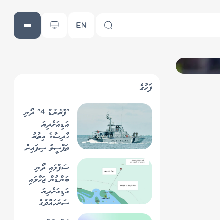
EN
ފަހުގެ
"ފްރެންޑް 4" ދޯނި
އަޑިއަށްދިޔަ
ހާދިސާގެ އިތުރު
ތަފްސީލު ސިފައިން
ހާމަކޮށްފި
ސަޕްލައި ދޯނި
ބަންޑުން ޖަހާލައި
އަޑިއަށްދިޔަ
ސަރަހައްދުގެ
ފުންމިނުގައި