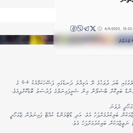
4/9/2025, 10:3
 ބާސެލޯނާ
ޔުއެފާ ޗެންޕިއަންސް ލީގު ކުއާޓާ ފައިނަލް ފުރަތަމަ ލެގުގައި ބުދަ ދުވަހުގެ ރޭ އަމިއްލަ ދަނޑުގައި ފަސޭހަކަމާއެކު 4-0 ގެ
ންޑް ބަލިކޮށް ބާސެލޯނާ އިން ސެމީފައިނަލްގެ ފުރުސަތު ބޮޑުކޮށްފިއެވެ.
ގަހޯދީ ދެވަނަ
 4-1 ގެ އެގްރިގޭޓް ނަތީޖާއަކުން ބަލިކުރުމަށްފަހު އެވެ. އަދި ޑޯޓްމަންޑް ކުއާޓާ ފައިނަލުން ޖާގަހޯދީ