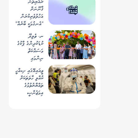
ރައްޔިތުން
ގާތްގަޑަކަށް 1645
ޤާނޫނަށް
މީޓަރު ހުންނާނެ
އަހުލުވެރިކުރަން
ކަމަށް ބެލެވޭ -
"އެނގުމަކީ ބާރެއް"
ސިފައިން
ކެމްޕޭން
ނ. ވެލިދޫ
އިފްތިތާޙުކޮށްފި
ކުޑަކުދިންގެ ޕާކުގެ
މަސައްކަތް
ނިންމައި
ރަސްމީކޮށް
ވީއައިއޭގައި ސިއްހީ
ހުޅުވައިފި
ކުއްލި ހާލަތަކަށް
ތައްޔާރުވުމުގެ
އިމަޖެންސީ
އެކްސަސައިޒެއް
ކާމިޔާބުކަމާއެކު
ނިންމާލައިފި