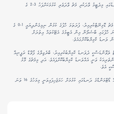
މީގެ އިތުރު މުބާރާތުގެ ލީގުބުރުގައި ޑޯޓްމަންޑްގެ ދަނޑުގައި މިދެޓީމު ވާދަކުރި މެޗު ވާދަވެރި ކުޅުމަކަށްފަހު 3-2 ގެ
މެޗުގެ ފުރަތަމަ ހާފުގައި މޮޅަށް ކުޅެ ބާސެލޯނާ އިން މެޗު ޑޮމިނޭޓްކުރިއިރު، ފުރަތަމަ ހާފުގެ ކުޅުން ނިމިގެންދިޔައީ 1-0 ގެ
ަ ހާފުގައި ބާސެލޯނާ އިން އެޓީމުގެ އެޓޭކުތައް އިތުރަށް
ން ލަނޑު ކާމިޔާބުކޮށްގައެވެ.
ޓް ލެވޮންޑަސްކީ ދެލަނޑު ކާމިޔާބުކުރިއިރު، ބްރެޒިލްގެ ފޯވާޑް ރަފީނިއާ
ްތެރިއަކު ވަނީ އެއްލަނޑު ކާމިޔާބުކޮށްފައެވެ. އަދި މިމެޗުގެ މޮޅު
ްކީ އެވެ.
މިދެޓީމުގެ މެދުގައި ކުޅޭ ދެވަނަ ލެގުގެ މެޗު ބޮރޫޝިއާ ޑޯޓްމަންޑްގެ ދަނޑުގައި ކުޅުމަށް ހަމަޖެހިފައިވަނީ މިމަހުގެ 16 ވަނަ