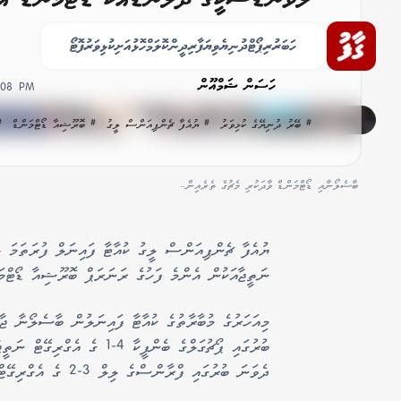
ބާސެލޯނާއަށް ފަސޭހަ މޮޅެއް
ހަބަރު
ރިޕޯޓް
ދުނިޔެ
ވިޔަފާރި
ދީން
ކޮލަމް
ހޮޅުއަށި
ކުޅިވަރު
ފޮޓޯ
ހަސަން ޝަމްއޫން
3:08 PM
# ބޭރު ދުނިޔޭގެ ކުޅިވަރު
# ޔުއެފާ ޗެންޕިއަންސް ލީގު
# ބޮރޫޝިއާ ޑޯޓްމަންޑް
#
ބާސެލޯނާއި ޑޯޓްމަންޑް ވާދަކުރި މެޗުގެ ތެރެއިން..
ނަތީޖާއަކުން އެންމެ ފަހުގެ ރަނަރަޕް ބޮރޫޝިއާ ޑޯޓްމަ
މިއަހަރުގެ މުބާރާތުގެ ކުއާޓާ ފައިނަލުން ބާސެލޯނާ ޖާ
ބުރުގައި ޕޯޗުގަލްގެ ބެންފީކާ
ދެވަނަ ބުރުގައި ފްރާންސްގެ ލިލް 3-2 ގެ އެގްރިގޭޓް ނަތީޖާއަކުން ބަލިކުރުމަށްފަހު އެވެ.