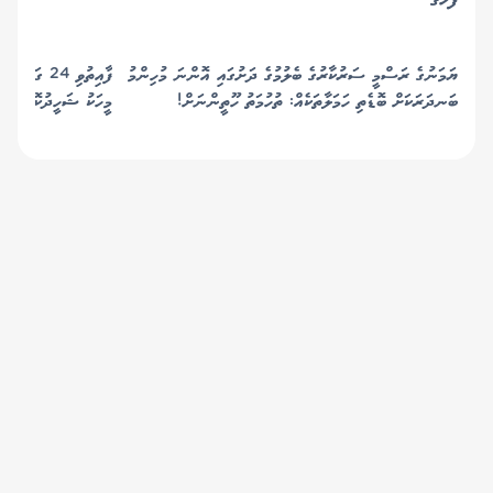
ފަހުގެ
ޔަމަނުގެ ރަސްމީ ސަރުކާރުގެ ބެލުމުގެ ދަށުގައި އޮންނަ މުހިންމު
ފާއިތުވި 24 
ބަނދަރަކަށް ބޮޑެތި ހަމަލާތަކެއް: ތުހުމަތު ހޫތީންނަށް!
މީހަކު ޝަހީދުކޮށް 8 މީހަކު ޒަޚަމްކޮށްލައިފި
© 2019 Gaafu Media Group Pvt Ltd. All
Rights Reserved