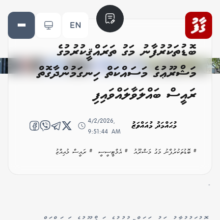
EN
ބޮޑުތަކުރުފާނު މަގު ތަރައްޤީކުރުމުގެ
މަޝްރޫޢުގެ މަސައްކަތް ހިނގަމުންދާގޮތް
ރައީސް ބައްލަވާލައްވައިފި
4/2/2026,
މުޙައްމަދު މުއައްވަޒު
9:51:44 AM
# ބޮޑުތަކުރުފާނު މަގު މަޝްރޫއު
# އެމްޓީސީސީ
# ރައީސް މުއިއްޒު
-