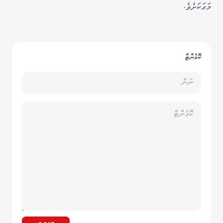
މަގަކަށެވެ.
ކޮމެންޓް