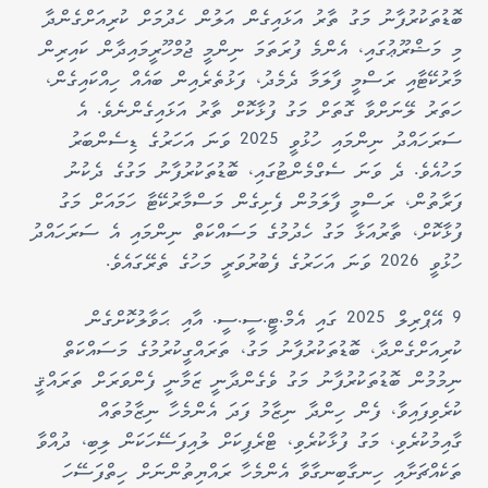
ބޮޑުތަކުރުފާނު މަގު ތާރު އަޅައިގެން އަލުން ހެދުމަށް ކުރިއަށްގެންދާ
މި މަޝްރޫޢުގައި، އެންމެ ފުރަތަމަ ނިންމީ ޖުމްހޫރީމައިދާން ކައިރިން
މާރުކޭޓާއި ރަސްމީ ފާލަމާ ދެމެދު، ފަޅުތެރެއިން ބައެއް ހިއްކައިގެން،
ހަތަރު ލޭނަށްވާ ގޮތަށް މަގު ފުޅާކޮށް ތާރު އަޅައިގެންނެވެ. އެ
ސަރަހައްދު ނިންމައި ހުޅުވީ 2025 ވަނަ އަހަރުގެ ޑިސެންބަރު
މަހުއެވެ. ދެ ވަނަ ސެގްމެންޓުގައި، ބޮޑުތަކުރުފާނު މަގުގެ ދެކުނު
ފަރާތުން، ރަސްމީ ފާލަމުން ފެށިގެން މަސްމާރުކޭޓާ ހަމައަށް މަގު
ފުޅާކޮށް، ތާރުއަޅާ މަގު ހެދުމުގެ މަސައްކަތް ނިންމައި އެ ސަރަހައްދު
ހުޅުވީ 2026 ވަނަ އަހަރުގެ ފެބުރުވަރީ މަހުގެ ތެރޭގައެވެ.
9 އޭޕްރިލް 2025 ގައި އެމް.ޓީ.ސީ.ސީ. އާއި ޙަވާލުކޮށްގެން
ކުރިއަށްގެންދާ، ބޮޑުތަކުރުފާނު މަގު، ތަރައްގީކުރުމުގެ މަސައްކަތް
ނިމުމުން ބޮޑުތަކުރުފާނު މަގު ވެގެންދާނީ ޒަމާނީ ފެންވަރަށް ތަރައްޤީ
ކުރެވިފައިވާ، ފެން ހިންދާ ނިޒާމު ފަދަ އެންމެހާ ނިޒާމުތައް
ގާއިމުކުރެވި، މަގު ފުޅާކުރެވި، ޓްރެފިކަށް ލުއިފަސޭހަކަން ލިބި، ދުއްވާ
ތަކެއްޗަށާއި ހިނގާބިނގާވާ އެންމެހާ ރައްޔިތުންނަށް ހިތްފަސޭހަ