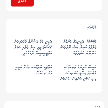
ކޮމެންޓް
ގުޅުންހުރި
ފެކްޓްޗެކް: އަމީނީމަގު މަރާމާތު
އަމީނީ މަގު މަޝްރޫޢާ ގުޅުވައިގެން
ފެށުމުގެ ކުރިން ބަސް ރޫތުތަކަށް
'އަސްލު ޓީވީ' އިން ފެތުރި ޚަބަރު
އަންނާނެ ބަދަލުތައް
އެމްޓީސީސީން ދޮގުކޮށްފި
އެމްޓީސީސީން ހާމަކުރި
ރައީސް ޔާމީނުގެ ވެރިކަމުގައި
އަމާޒަކީ ނޮވެމްބަރ މަހަށް އަމީނީ
ދައުލަތް ހިންގީ ހައުސިންގ
މަގު ނިންމުން
މިނިސްޓްރީ ތެރެއިން: މެންބަރު
ޝުޖާއު