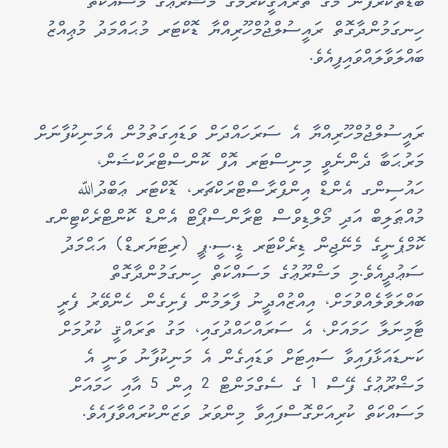
ބޮޑުތަކުރުފާނު މަގު ތަރައްޤީކުރުމުގެ މަޝްރޫޢުގެ މަސައްކަތް
ހިނގަމުންދާގޮތް ރައީސުލްޖުމްހޫރިއްޔާ ޑޮކްޓަރ މުޙައްމަދު މުޢިއްޒު
ބައްލަވާލައްވައިފިއެވެ.
ރައީސުލްޖުމްހޫރިއްޔާ އެ ސަރަހައްދަށް ވަޑައިގަތުމުން އެމަނިކުފާނަށް
މަރުޙަބާ ދެންނެވީ މިނިސްޓަރ އޮފް ކޮންސްޓްރަކްޝަން،
ހައުސިންގ އެންޑް އިންފްރާސްޓްރަކްޗަރ، ޑޮކްޓަރ ޢަބްދުﷲ
މުއްޠަލިބް އަދި މޯލްޑިވްސް ޓްރާންސްޕޯޓް އެންޑް ކޮންޓްރެކްޓިންގ
ކޮމްޕެނީގެ މެނޭޖިން ޑިރެކްޓަރ ޑީ.ސީ.ޕީ (ރިޓަޔަރޑް) އަޙްމަދު
ސަޢުދީއެވެ.
މި މަޝްރޫޢުގެ މަސައްކަތް ހިނގަމުންދާގޮތް
ބައްލަވާލެއްވުމަށް، އިއްޒުއްދީނު ފާލަމުން ފެށިގެން ހެންވޭރު ފެރީ
ޓާމިނަލާ ހަމައަށް، އެ ސަރައްހައްދުގައި، މަގު ތަރައްޤީ ކުރުމަށް
ކަނޑައަޅާފައިވާ ސައިޓަށް ވަޑައިގެން އެ މަނިކުފާނު ވަނީ އެ
މަޝްރޫޢުގެ ފޭސް 1 ގެ ސެގްމަންޓް 2 އިން 5 އާއި ހަމައަށް
މަސައްކަތް ކުރިއަށްގޮސްފައިވާ މިންވަރު ވަޒަންކުރައްވާފައެވެ.