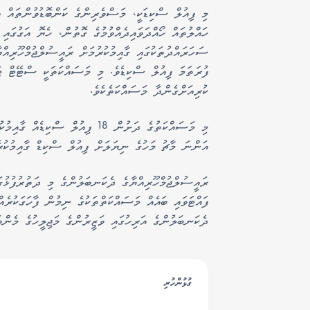
މި ފިއުލް ސްކިޑަކީ، މަސްވެރިންގެ ކަންބޮޑުވުންތައް 
ހައްލުތައް ހޯއްދަވައިދެއްވުމުގެ ގޮތުން، ހެޔޮ އަގުގައ
ސަހަރައްދުތަކުގައި ގާއިމުކުރުމަށް ރައީސުލްޖުމްހޫރިއް
ފުރަތަމަ ފިއުލް ސްކިޑެވެ. މި މަސައްކަތަކީ ސްޓޭޓް ޓ
ކުރިއަށްގެންދާ މަސައްކަތެކެވެ.
މި މަސައްކަތުގެ ދަށުން 18 ފިއުލް
އަންނަ މާޗު މަހުގެ ނިޔަލަށް ފިއުލް ސްކިޑް ގާއިމުކުރެ
ރައީސުލްޖުމްހޫރިއްޔާގެ ދެކަނބަލުންގެ މި ދަތުރުފުޅުގ
ފައްޓަވައި ބައެއް މަސައްކަތްތަކުގެ ނިމުން ފާހަގަކުރެއް
ދެކަނބަލުންގެ އަރިހުގައި ވަޒީރުންގެ މަޖިލީހުގެ މެންބ
ގުޅުންހުރި