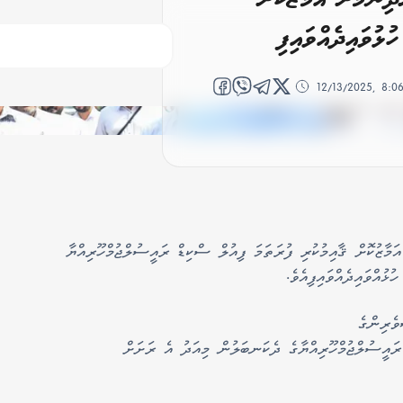
ޅުވައިދެއްވައިފި
12/13/2025, 8:
މާޒުކޮށް ޤާއިމުކުރި ފުރަތަމަ ފިއުލް ސްކިޑް ރައީސުލްޖުމްހޫރިއްޔާ
ޅުއްވައިދެއްވައިފިއެވެ.
ވެރިންގެ
 ރައީސުލްޖުމްހޫރިއްޔާގެ ދެކަނބަލުން މިއަދު އެ ރަށަށް