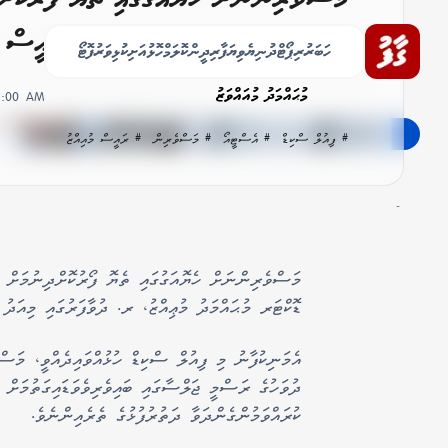
ޤާއިމުކުރި ފުރަތަމަ ފިއުލް ސްކިޑް ރައީސް ހު
ހަބަރު
ރިޕޯޓް
ދުނިޔެ
ވިޔަފާރި
ދީން
ކޮލަމް
ހޮޅުއަށި
ކުޅިވަރު
ފޮޓޯ
މުޙައްމަދު މުއައްވަޒު
06:00 AM
# ފިއުލް ސްކިޑް
# އެސްޓީއޯ
# މަސްވެރިން
# ރައީސް މުއިއްޒު
-
މަސްވެރިންނަށް ހެޔޮއަގުގައި ތެޔޮ ފޯރުކޮށްދިނުމަށް އަ
ޑޮކްޓަރ މުޙައްމަދު މުޢިއްޒު، ރ. ދުވާފަރުގައި މިއަދު ހު
އެމަނިކުފާނު މި ފިއުލް ސްކިޑް ހުޅުއްވައިދެއްވީ، މަސް
ދުވަހުގެ ރަސްމީ ޖަލްސާގައި ބައިވެރިވެވަޑައިގަތުމަށް
ކުރައްވަމުންގެންދަވާ ދަތުރުފުޅުގެ ތެރެއިންނެވެ.