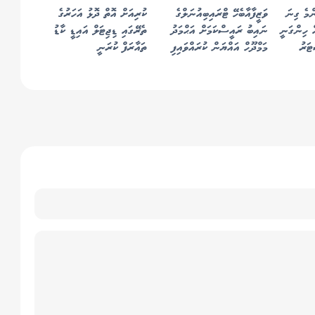
ްމެ ގިނަ
ވަޒީފާއާބެހޭ ޓްރައިބިއުނަލްގެ
ކުރިއަށް އޮތް ދޮޅު އަހަރުގެ
 ހިންގަނީ
ނައިބު ރައީސްކަމަށް އަޙްމަދު
ތެރޭގައި ޑިޖިޓަލް އައިޑީ ކާޑު
ޓަރު
މަމްދޫހް އައްޔަން ކުރައްވައިފި
ތައާރަފް ކުރަނީ