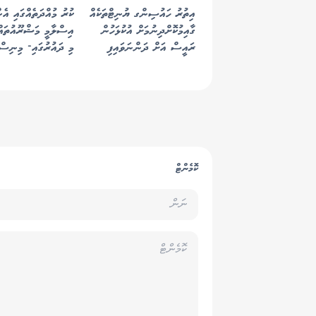
އިތުރު ހައުސިންގ ޔުނިޓްތަކެއް
ކުރު މުއްދަތެއްގައި އެނ
ގާއިމުކޮށްދިނުމަށް އުކުޅަހުން
އިސްލާމީ މަޝްރޫއުތައް
ރައީސް އަށް ދަންނަވައިފި
މި ދައުރުގައި- މިނިސް
ކޮމެންޓް