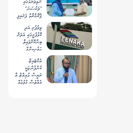
ނޮޅިވަރަމްގައި
"ލަކުސަނަ"
ޕްރޮގްރާމް ފަށައިފި
ވިލުފުށި އަދި
ކޮޅުފުށީގައި އަލަށް
ބިނާކޮށްފައިވާ
ހައުސިންގް
ޔުނިޓްތަކަށް ފެނާއި
އެކްޓައިޒް
ނަރުދަމާގެ ހިދުމަތް
ކުންފުންޏަކީ
ފޯރުކޮށްދީ ނިމެނީ
ރައީސް މުއިއްޒު އާ
އެއްވެސް ގުޅުމެއް
އޮތް ކުންފުންޏެއް
ނޫން- މުޖޭ