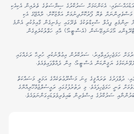
އަޑުއައްސަވައި، އެކަންކަމަށް ސަރުކާރުގެ ސިޔާސަތުގެ ތެރެއިން އެކިއެކި
ި މަސްވެރިންނަށް ތެޔޮ ފޯރުކޮށްދިނުމަށް އަމާޒުކޮށް، ރާއްޖޭގެ އެކި
ޔާ ނިންމެވި ފިއުލް ސްކިޑްތަކުގެ ތެރޭގައި ހިމެނިގެން ގާއިމުކުރި އެންމެ
ްރޭޑިންގ އޯގަނައިޒޭޝަން (އެސް.ޓީ.އޯ) އާއި ހަވާލުކުރެވިގެން
 ސްކިޑެއް ގާއިމުކުރުމަށް ހަމަޖެހިފައިވާއިރު، ސަރުކާރުން އިޢުލާނުކުރި ހުރިހާ ރަށެއްގައި
ވޭނެކަމުގެ ޔަޤީންކަން އެސް.ޓީ.އޯ. އިން ދެއްވާފައިވެއެވެ.
ައި، ދުވާފަރުގެ ތަރައްޤީގެ ގިނަ މަޝްރޫޢުތަކެއްގެ އަމަލީ މަސައްކަތް
ވުމަށް ވަނީ ހަމަޖެހިފައެވެ. މި ދަތުރުފުޅުގައި ރައީސުލްޖުމްހޫރިއްޔާގެ
ަރުންނާއި ސަރުކާރުގެ އިސްވެރިން ބައިވެރިވެވަޑައިގަންނަވައެވެ.