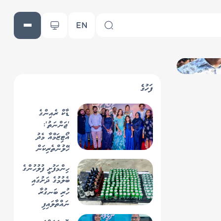
EN
ފަހުގެ
ޑާކް ރެއިންގެ
'ޖަންނަތު':
އޯޓިޒަމްއާ މެދު
ހޭލުންތެރިކަން
އިތުރުކޮށްދޭ
ހިންމަފުށީ ފުލުހުންގެ
އަސަރުގަދަ ފިލްމެއް
ބެލުމުގެ ދަށުގައި
ހުރި ބަނގުރާ
ނައްތާލައިފި