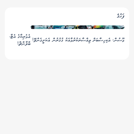
ފަހުގެ
އެމެރިކާގެ އެޓާނީ ޖެނެރ
މޫސުން: އެކިހިސާބަށް ވިއްސާރަކުރުމާއެކު ގުގުރުން އެކަށީގެންވޭ!
ބްލާންޗް!