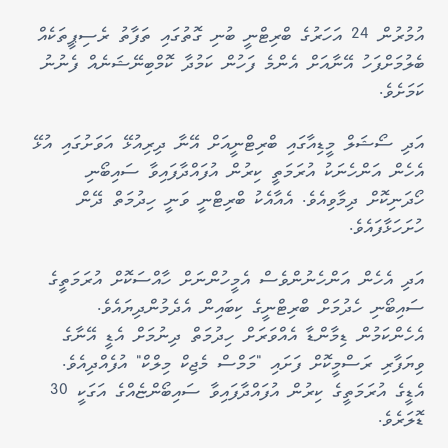
އުމުރުން 24 އަހަރުގެ ބްރިޓްނީ ބުނި ގޮތުގައި ތަފާތު ރެސިޕީތަކެއް
ބެލުމަށްފަހު އޭނާއަށް އެންމެ ފަހުން ކަމުދާ ކޮމްބިނޭޝަނެއް ފެނުނު
ކަމަށެވެ.
އަދި ސޯޝަލް މީޑިއާގައި ބްރިޓްނީއަށް އޭނާ ދިރިއުޅޭ އަވަށުގައި އުޅޭ
އެހެން އަންހެނަކު އުރަމަތީ ކިރުން އުފައްދާފައިވާ ސައިބޯނި
ހޯދަނިކޮށް ދިމާވިއެވެ. އެއާއެކު ބްރިޓްނީ ވަނީ ހިދުމަތް ދޭން
ހުށަހަޅާފައެވެ.
އަދި އެހެން އަންހެނުންވެސް އެމީހުންނަށް ހާއްސަކޮށް އުރަމަތީގެ
ސައިބޯނި ހެދުމަށް ބްރިޓްނީގެ ކިބައިން އެދެމުންދިޔައެވެ.
އެހެންކަމުން ޑިމާންޑާ އެއްވަރަށް ހިދުމަތް ދިނުމަށް އެޑީ އޭނާގެ
ވިޔަފާރި ރަސްމީކޮށް ފަށައި "މަމްސް މެޖިކް މިލްކް" އުފެއްދިއެވެ.
އެޑީގެ އުރަމަތީގެ ކިރުން އުފައްދާފައިވާ ސައިބޯންޏެއްގެ އަގަކީ 30
ޑޮލަރެވެ.