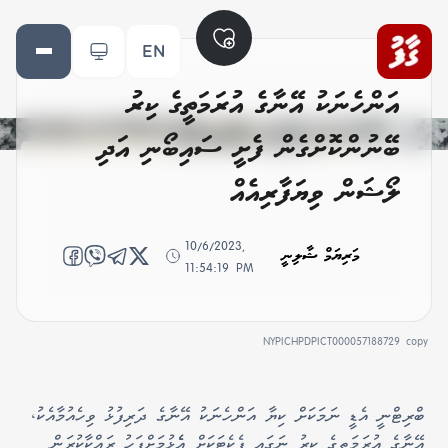
EN
އަންހެނަކު އޭނާގެ އުރަމަތީގެ ކިރު
ބޭނުންކޮށްގެން ފެށީ ސައިބޯނި އަދި
ލޯޝަން ވިޔަފާރިއެއް
10/6/2023,
މަރިޔަމް ޝާލިނީ
11:54:19 PM
NYPICHPDPICT000057188729 copy
ބްރިޓްނީ އެޑީ ނަމަކަށް ކިޔާ އަންހެނަކު އޭނާގެ ދަރިފުޅު ވިހެއުމާއެކު،
އޭނާގެ އުރަމަތީގެ ކިރު ނަގައި ޕެކެޓަކަށް އެެޅުމަށްފަހު ރައްކާކުރަން