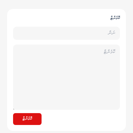
ކޮމެންޓް
ކޮމެންޓް