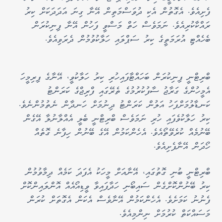
ފެށިއެވެ. އެގޮތުން އެކި ދުވަސްމަތިން އޭނާ ގިނަ އަދަދަކަށް ކިރު
ރައްކާކުރިއެވެ. ނަމަވެސް ހަތް މަސްވީ ފަހުން އޭނާ ފިނިކުރަން
ބެހެއްޓި އުރަމަތީގެ ކިރު ސަޕްލައި ހަލާކުވުމުން ދެރަވިއެވެ.
ބްރިޓްނީ ފިނިކުރަން ބަހައްޓާފައިހުރި ކިރު ހަލާކުވީ، އޭނާގެ ފިރިމީހަ
އެމީހުންގެ ގަރާޖު ސާފުކުރުމުގެ ތެރޭގައި ފްރިޖްގެ ކަރަންޓު
ކަނޑާލުމަށްފަހު އަލުން ކަރަންޓު ދިނުމަށް ހަނދާން ނެތުމުންނެވެ.
ކިރު ހަލާކުވެފައި ހުރި ނަމަވެސް ބްރިޓްނީ ބެލީ އެއްލާނުލާ އޭގެން
ބޭނުމެއް ކުރެވޭތޯއެވެ. އެހެންކަމުން އޭގެ ބޭނުން ހިފާނެ ގޮތެއް
ހޯދަން އޭނާފެށިއެވެ.
ބްރިޓްނީ ބުނި ގޮތުގައި، އޭނާއަށް މީހަކު އެފަދަ ކަމެއް ދިމާވުމުން
ކިރު ބޭނުންކޮށްގެން ސައިބޯނި ހަދާފައިވާ ވީޑިއޯއެއް އޮންލައިންކޮށް
ފެނުނު ކަމަށެވެ. އެހެންކަމުން އޭނާވެސް އެކަން އެގޮތަށް ކުރަން
މަސައްކަތް ކުރުމަށް ނިންމިއެވެ.