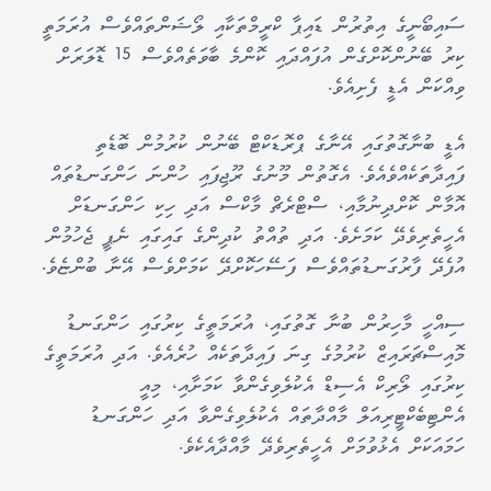
ސައިބޯނީގެ އިތުރުން ޑައިޕާ ކްރީމްތަކާއި ލޯޝަންތައްވެސް އުރަމަތީ
ކިރު ބޭނުންކޮށްގެން އުފައްދައި ކޮންމެ ބާވަތެއްވެސް 15 ޑޮލަރަށް
ވިއްކަން އެޑީ ފެށިއެވެ.
އެޑީ ބުނާގޮތުގައި އޭނާގެ ޕްރޮޑަކްޓް ބޭނުން ކުރުމުން ބޮޑެތި
ފައިދާތަކެއްވެއެވެ. އެގޮތުން މޫނުގެ ރޫޖިފައި ހުންނަ ހަންގަނޑުތައް
އޮމާން ކޮށްދިނުމާއި، ސްޓްރެޗް މާކްސް އަދި ހިކި ހަންގަނޑަށް
އެހީތެރިވެދޭ ކަމަށެވެ. އަދި ތުއްތު ކުދިންގެ ގައިގައި ނެޕީ ޖެހުމުން
އުފެދޭ ފާރުގަނޑުތައްވެސް ފަސޭހަކޮށްދޭ ކަމަށްވެސް އޭނާ ބުންޏެވެ.
ސިއްހީ މާހިރުން ބުނާ ގޮތުގައި، އުރަމަތީގެ ކިރުގައި ހަންގަނޑު
މޮއިސްޗަރައިޒް ކުރުމުގެ ގިނަ ފައިދާތަކެއް ހުރެއެވެ. އަދި އުރަމަތީގެ
ކިރުގައި ލޯރިކް އެސިޑް އެކުލެވިގެންވާ ކަމަށާއި، މިއީ
އެންޓިބެކްޓީރިއަލް މާއްދާތައް އެކުލެވިގެންވާ އަދި ހަންގަނޑު
ހަމައަކަށް އެޅުވުމަށް އެހީތެރިވެދޭ މާއްދާއެކެވެ.