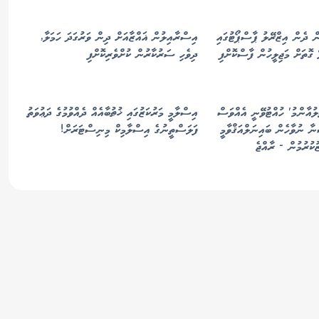
ން ދެން އިޒްރޭލު ޕާސްޕޯޓުގައި
އިސްރާއިލުން ޣައްޒާއަށް ދިން ވަރުގަދަ ހަމަލާ,
 ގޮތަށް މަޖިލީހުން ފާސްކޮށްފި
ދިވެހި ސަރުކާރުން ކުށްވެރިކޮށްފި
ލުއާންމު' ހުއްޓުވޭނީ އެއްވަސް
އިސްލާމީ މަރުކަޒުގައި ޚުޠުބާއެއް ދެއްވުމުގެ ދަޢުވަތު
ާ ނުވާހެން ބައިނަލްއަޤްވާމީ
ފަލަސްތީނުގެ އިސްލާމިކް މިނިސްޓަރަށް!
ުކުރުމުން - ރާއްޖެ