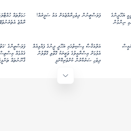
މީ ޔަހޫދީންގެ
ފަލަސްޠީނުން ދިވެހިރާއްޖެއަށް އައު ސަފީރެއް!
ހަމަލާތައް ހުއްޓާލަ
މި ނިންމުން
ރާއްޖެ އެތެރެނުވެވޭ
ައީސް
އަލްއަޤްޞާ މިސްކިތުގައި ޔަހޫދީ ދީނުގެ ފައްޅިއެއް
ފަލަސްތީންގެ 'ގަތު
އެޅުމަށް އިސްރާއީލުގެ ވަޒީރަކު ގޮވާލި ގޮވާލުން
ޤައުމެއް އިސްތިސްނ
ދިވެހި ސަރުކާރުން ކުށްވެރިކޮށްފި
ޤާނޫނުތައް ތަންފީޒ