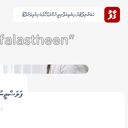
ހަބަރު
ރިޕޯޓް
ދުނިޔެ
ވިޔަފާރި
ދީން
ކޮލަމް
ހޮޅުއަށި
ކުޅިވަރު
ފޮޓޯ
"raahje - falastheen" އާއި ގުޅޭ 16 ލިޔުން ހޯދިއްޖެ
ފަލަސްތީނުގ
ފަލ