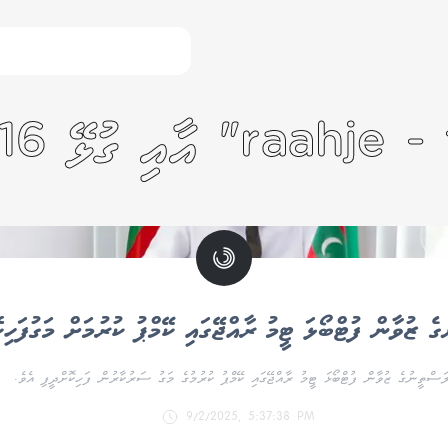
ެ ޒުވާން ފުޓްބޯޅަ ޓީމު ރާއްޖޭގައި ކޭމްޕު ކުރުމަށް މަގުފަހިކ
ަސްތީނުގެ ޒުވާން ފުޓްބޯޅަ ޓީމު ރާއްޖޭގައި ކޭމްޕު ކުރުމުގެ މަގު ސަރުކާރުން ފަހިކޮށްދީފި އެވެ.
9/2/2025, 5:37:38 PM