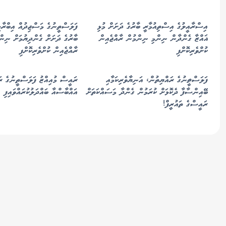
އިސްރާއީލުގެ އިސްތިއުމާރީ ބާރުގެ ދަށަށް މުޅި
ފަލަސްތީނުގެ މަސްޖިދުއް އިބްރާހީ
ޣައްޒާ ގެންދާން ނިންމި ނިންމުން ރާއްޖެއިން
ބާރުގެ ދަށަށް ގެންދިޔުމަށް ނިން
ކުށްވެރިކޮށްފި
ރާއްޖެއިން ކުށްވެރިކޮށްފި
ފަލަސްޠީނުގެ ރައްޔިތުން، އަނިޔާވެރިކަމާއި
ރައީސް މުއިއްޒު ފަލަސްތީނުގެ ރ
ބޭއިންސާފާ ދެކޮޅަށް ކުރަމުން ގެންދާ މަސައްކަތަށް
އައްބާސްއާ ބައްދަލުކުރައްވައިފި
ރައީސްގެ ތައުރީފް!