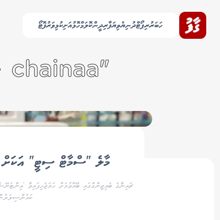
ހަބަރު
ރިޕޯޓް
ދުނިޔެ
ވިޔަފާރި
ދީން
ކޮލަމް
ހޮޅުއަށި
ކުޅިވަރު
ފޮޓޯ
"raahje - chainaa" އާއި ގުޅޭ 11 ލިޔުން ހޯދިއްޖެ
މާލެ "ސްމާޓް ސިޓީ" އަކަށް 
ޗައިނާގެ ބެއިޖިންގްގައި ބޭއްވުމަށް ހަމަޖެހިފައިވާ 'އިންޓ
ކައުންސިލަރުން