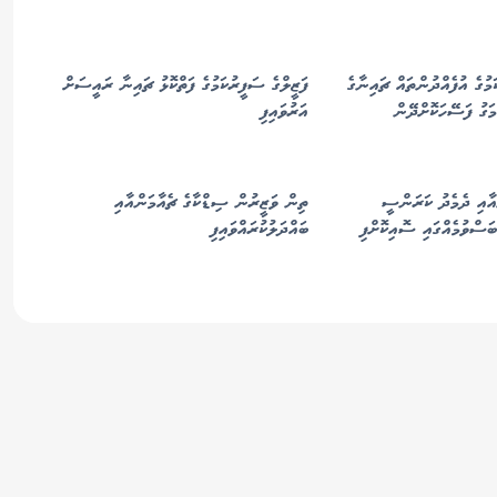
މުގެ އުފެއްދުންތައް ޗައިނާގެ
ފަޒީލްގެ ސަފީރުކަމުގެ ފަތްކޮޅު ޗައިނާ ރައީސަށް
މަގު ފަސޭހަކޮށްދޭން
އަރުވައިފި
އާއި ދެމެދު ކަރަންސީ
ތިން ވަޒީރުން ސިޑްކާގެ ޗެއާމަންއާއި
ަސްވުމެއްގައި ސޮއިކޮށްފި
ބައްދަލުކުރައްވައިފި