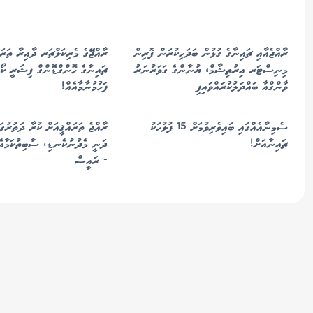
ރާއްޖެއާއި ޗައިނާގެ ގުޅުން ބަދަހިކުރަން ފޮރިން
ރާއްޖޭގެ މެރިކަލްޗަރ ދާއިރާ ތަރައ
މިނިސްޓަރ އިރުތިޝާމް، ޔުނާންގެ ގަވަރުނަރު
ޗައިނާގެ ހޮންގްޑޮންގް ފިޝަރީ ކޯ
ވާންގްއާ ބައްދަލުކުރައްވައިފި
ފަހުމުނާމާއެއް!
ސެމިނާއެއްގައި ބައިވެރިވުމަށް 15 ފުލުހަކު
ރާއްޖެ ތަރައްޤީއަށް ކުރާ ދަތުރުގަ
ޗައިނާއަށް!
ދަނީ މެދުނުކެނޑި، ސާބިތުކަމާއެކ
- ރައީސް