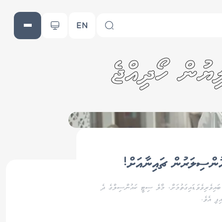
EN
ުންސިލަރުން ޗައިނާއަށް!
ައިވެރިވެވަޑައިގަތުމަށް، މާލެ ސިޓީ ކައުންސިލްގެ ދެ
ފި އެވެ.