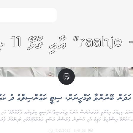
ހަދަން ބޭނުންވާ ތަމްރީނަށް، ސިޓީ ކައުންސިލްގެ ދެ ކައ
ަނޭޝަނަލް ޑިޖިޓަލް އިކޮނޮމީ ގަވަރނަންސް އެންޑް ލީޑަރޝިޕް ކެޕޭސިޓީ ބިލްޑިންގ ޕްރޮގްރާމް' ގައި ބ
 ކަމަށްވާ އިސްމާއިލް ހަލީމް އާއި ހުސައިން ފުރުޝާން ރަސްމީ ދަތުރުފުޅެއްގައި ޗައިނާއަށް ފުރައި
7/2/2026, 3:41:03 PM