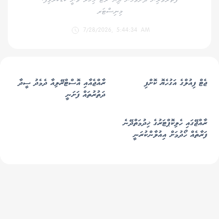
މިނިސްޓަރ
7/28/2026, 5:44:34 AM
ޖެޓް ފިއުލްގެ އަގުހެޔޮ ކޮށްފި
ރާއްޖެއާއި އޮސްޓްރޭލިއާ ދެމެދު ސީދާ
ދަތުރުތައް ފަށަނީ
ރާއްޖޭގައި ހެލިކޮޕްޓަރުގެ ޚިދުމަތްދޭނެ
ފަރާތެއް ހޯދުމަށް އިއުލާންކުރަނީ