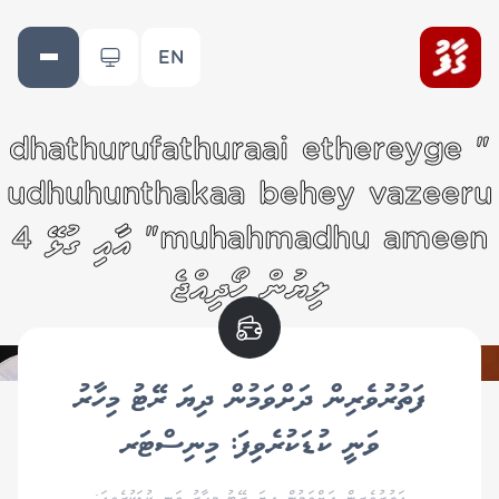
EN
" dhathurufathuraai ethereyge
udhuhunthakaa behey vazeeru
muhahmadhu ameen" އާއި ގުޅޭ 4
ލިޔުން ހޯދިއްޖެ
ފަތުރުވެރިން ދަށްވަމުން ދިޔަ ރޭޓު މިހާރު
ވަނީ ކުޑަކުރެވިފަ: މިނިސްޓަރ
ފަތުރުވެރިން ދަށްވަމުން ދިޔަ ރޭޓު މިހާރު ވަނީ ކުޑަކުރެވިފަ: